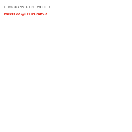
í
TEDXGRANVIA EN TWITTER
a
Tweets de @TEDxGranVia
s