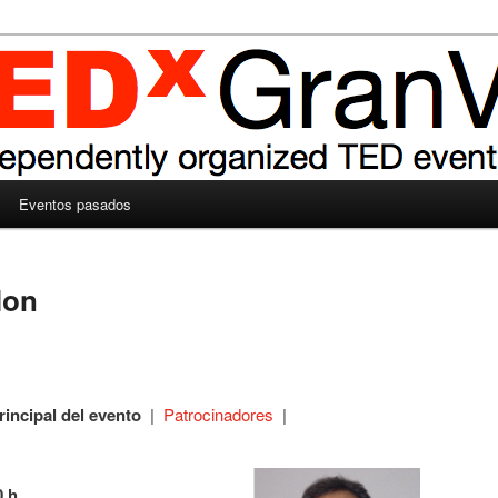
Eventos pasados
lon
rincipal del evento
|
Patrocinadores
|
 h.