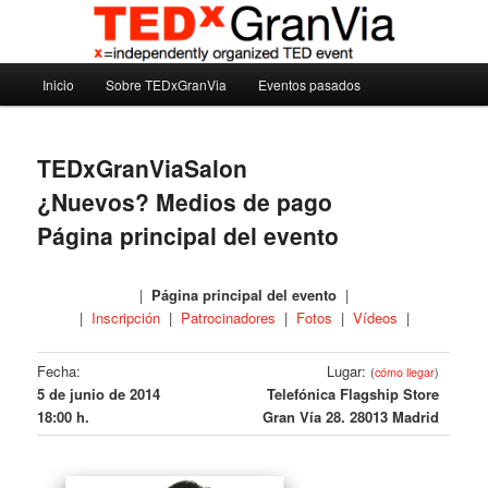
Ir
Madrid – España – Spain
al
contenido
Menú
principal
Inicio
Sobre TEDxGranVia
Eventos pasados
TEDxGranVia
principal
TEDxGranViaSalon
¿Nuevos? Medios de pago
Página principal del evento
|
Página principal del evento
|
|
Inscripción
|
Patrocinadores
|
Fotos
|
Vídeos
|
Fecha:
Lugar:
(
cómo llegar
)
5 de junio de 2014
Telefónica Flagship Store
18:00 h.
Gran Vía 28. 28013 Madrid