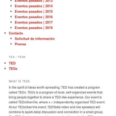
Eventos pasados | 2013
Eventos pasados | 2014
Eventos pasados | 2015
Eventos pasados | 2016
Eventos pasados | 2017
Eventos pasados | 2019
Contacto
Solicitud de información
Prensa
TED / TEDX
TED
TEDx
WHAT IS TEDX
In the spirit of ideas worth spreading, TED has created a program
called TEDx. TEDx is a program of local, self-organized events that
bring people together to share a TED-like experience. Our event is
called TEDxGranVia, where x = independently organized TED event.
At our TEDxGranVia event, TEDTalks video and live speakers will
combine to spark deep discussion and connection in a small group.