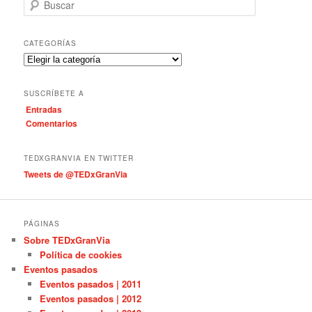
B
u
s
c
CATEGORÍAS
a
C
r
a
t
SUSCRÍBETE A
e
Entradas
g
Comentarios
o
r
í
TEDXGRANVIA EN TWITTER
a
Tweets de @TEDxGranVia
s
PÁGINAS
Sobre TEDxGranVia
Política de cookies
Eventos pasados
Eventos pasados | 2011
Eventos pasados | 2012