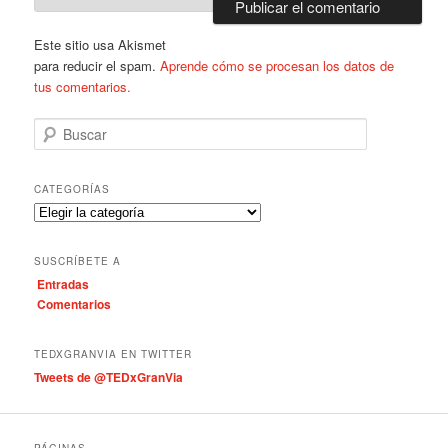
Este sitio usa Akismet
para reducir el spam.
Aprende cómo se procesan los datos de
tus comentarios.
B
u
s
c
CATEGORÍAS
a
C
r
a
t
SUSCRÍBETE A
e
Entradas
g
Comentarios
o
r
í
TEDXGRANVIA EN TWITTER
a
Tweets de @TEDxGranVia
s