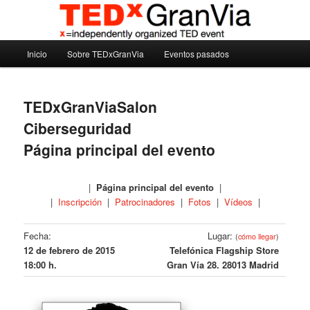
Ir
Madrid – España – Spain
al
contenido
Menú
principal
Inicio
Sobre TEDxGranVia
Eventos pasados
TEDxGranVia
principal
TEDxGranViaSalon
Ciberseguridad
Página principal del evento
|
Página principal del evento
|
|
Inscripción
|
Patrocinadores
|
Fotos
|
Vídeos
|
Fecha:
Lugar:
(
cómo llegar
)
12 de febrero de 2015
Telefónica Flagship Store
18:00 h.
Gran Vía 28. 28013 Madrid