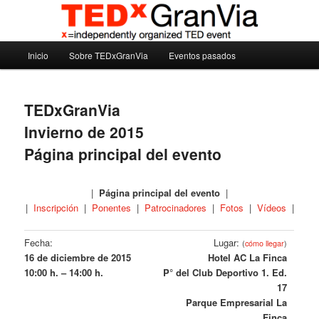
Ir
Madrid – España – Spain
al
contenido
Menú
principal
Inicio
Sobre TEDxGranVia
Eventos pasados
TEDxGranVia
principal
TEDxGranVia
Invierno de 2015
Página principal del evento
|
Página principal del evento
|
|
Inscripción
|
Ponentes
|
Patrocinadores
|
Fotos
|
Vídeos
|
Fecha:
Lugar:
(
cómo llegar
)
16 de diciembre de 2015
Hotel AC La Finca
10:00 h. – 14:00 h.
P° del Club Deportivo 1. Ed.
17
Parque Empresarial La
Finca