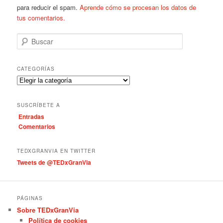
para reducir el spam.
Aprende cómo se procesan los datos de
tus comentarios.
B
u
s
c
CATEGORÍAS
a
C
r
a
t
SUSCRÍBETE A
e
Entradas
g
Comentarios
o
r
í
TEDXGRANVIA EN TWITTER
a
Tweets de @TEDxGranVia
s
PÁGINAS
Sobre TEDxGranVia
Política de cookies