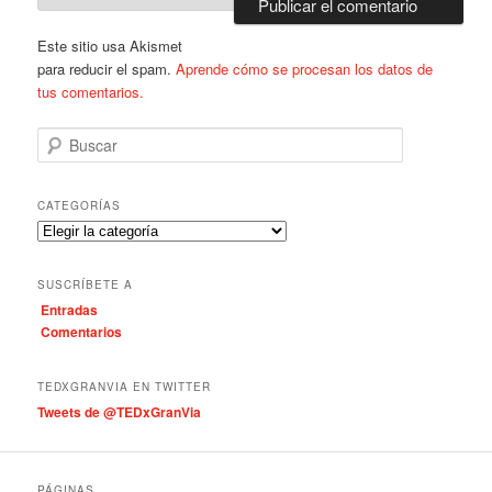
Este sitio usa Akismet
para reducir el spam.
Aprende cómo se procesan los datos de
tus comentarios.
B
u
s
c
CATEGORÍAS
a
C
r
a
t
SUSCRÍBETE A
e
Entradas
g
Comentarios
o
r
í
TEDXGRANVIA EN TWITTER
a
Tweets de @TEDxGranVia
s
PÁGINAS