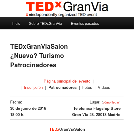
Ir
Madrid – España – Spain
al
contenido
Menú
principal
Inicio
Sobre TEDxGranVia
Eventos pasados
TEDxGranVia
principal
TEDxGranViaSalon
¿Nuevo? Turismo
Patrocinadores
|
Página principal del evento
|
|
Inscripción
|
Patrocinadores
| Fotos | Vídeos |
Fecha:
Lugar:
(
cómo llegar
)
30 de junio de 2016
Telefónica Flagship Store
18:00 h.
Gran Vía 28. 28013 Madrid
TEDx
GranViaSalon