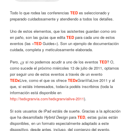
Todo lo que rodea las conferencias
TED
es seleccionado y
preparado cuidadosamente y atendiendo a todos los detalles.
Uno de estos elementos, que los asistentes guardan como oro
en paño, son las guías que edita
TED
para cada uno de estos
eventos (las «
TED
Guides»). Son un ejemplo de documentación
cuidada, completa y meticulosamente elaborada.
Pero, ¿y si no podemos acudir a uno de los eventos
TED
? O,
como sucede el próximo miércoles 13 de julio de 2011, optamos
por seguir uno de estos eventos a través de un evento
TEDx
Live, como el que os ofrece
TEDx
GranViaLive 2011 y al
que, si estáis interesados, todavía podéis inscribiros (toda la
información está disponible en
http://tedxgranvia.com/tedxgranvialive-2011
).
Si sois usuarios de iPad estáis de suerte. Gracias a la aplicación
que ha desarrollado
Hybrid Design
para
TED
, estas guías están
disponibles, en un formato especialmente adaptado a este
dispositivo, desde antes, incluso, del comienzo del evento.