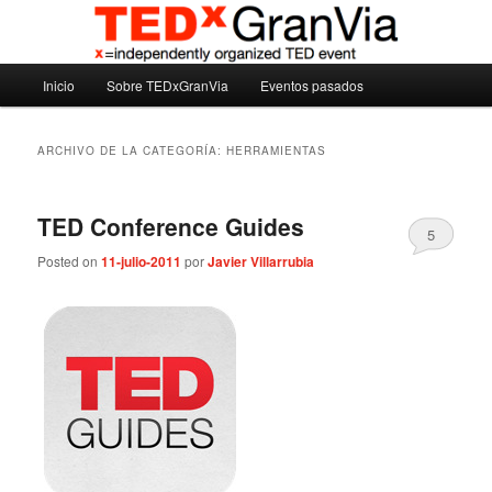
Ir
Ir
Madrid – España – Spain
al
al
contenido
contenido
Menú
principal
secundario
Inicio
Sobre TEDxGranVia
Eventos pasados
TEDxGranVia
principal
ARCHIVO DE LA CATEGORÍA:
HERRAMIENTAS
TED Conference Guides
5
Posted on
11-julio-2011
por
Javier Villarrubia