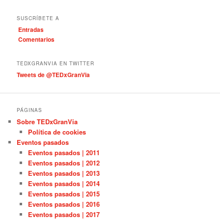
a
t
SUSCRÍBETE A
e
Entradas
g
Comentarios
o
r
í
TEDXGRANVIA EN TWITTER
a
Tweets de @TEDxGranVia
s
PÁGINAS
Sobre TEDxGranVia
Política de cookies
Eventos pasados
Eventos pasados | 2011
Eventos pasados | 2012
Eventos pasados | 2013
Eventos pasados | 2014
Eventos pasados | 2015
Eventos pasados | 2016
Eventos pasados | 2017