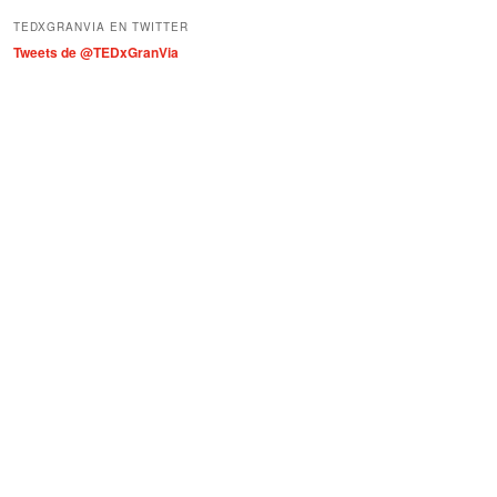
í
TEDXGRANVIA EN TWITTER
a
Tweets de @TEDxGranVia
s