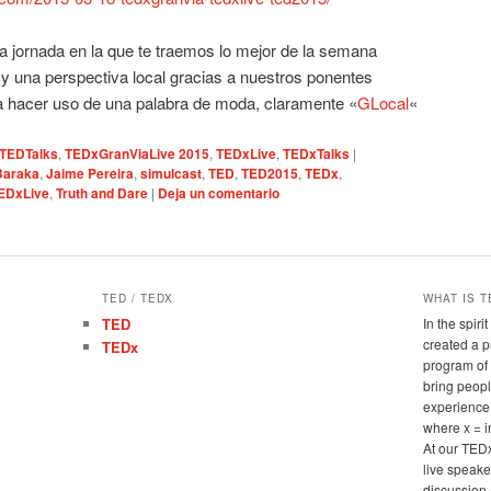
 jornada en la que te traemos lo mejor de la semana
 y una perspectiva local gracias a nuestros ponentes
a hacer uso de una palabra de moda, claramente «
GLocal
«
TEDTalks
,
TEDxGranViaLive 2015
,
TEDxLive
,
TEDxTalks
|
Baraka
,
Jaime Pereira
,
simulcast
,
TED
,
TED2015
,
TEDx
,
EDxLive
,
Truth and Dare
|
Deja un comentario
TED / TEDX
WHAT IS T
TED
In the spir
created a 
TEDx
program of 
bring peopl
experience
where x = 
At our TED
live speake
discussion 