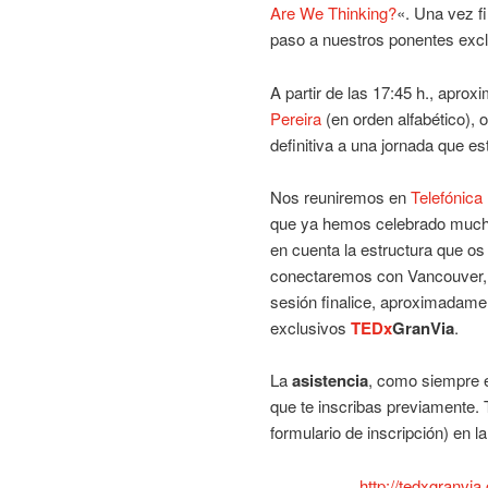
Are We Thinking?
«. Una vez f
paso a nuestros ponentes excl
A partir de las 17:45 h., apro
Pereira
(en orden alfabético), 
definitiva a una jornada que e
Nos reuniremos en
Telefónica
que ya hemos celebrado mucho
en cuenta la estructura que os
conectaremos con Vancouver, p
sesión finalice, aproximadame
exclusivos
TEDx
GranVia
.
La
asistencia
, como siempre 
que te inscribas previamente. 
formulario de inscripción) en l
http://tedxgranvi