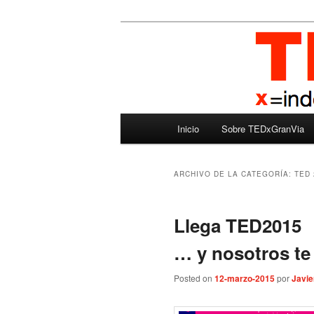
Ir
Ir
Madrid – España – Spain
al
al
contenido
contenido
TEDxGranVia
principal
secundario
Menú
Inicio
Sobre TEDxGranVia
principal
ARCHIVO DE LA CATEGORÍA:
TED 
Llega TED2015
… y nosotros te
Posted on
12-marzo-2015
por
Javie