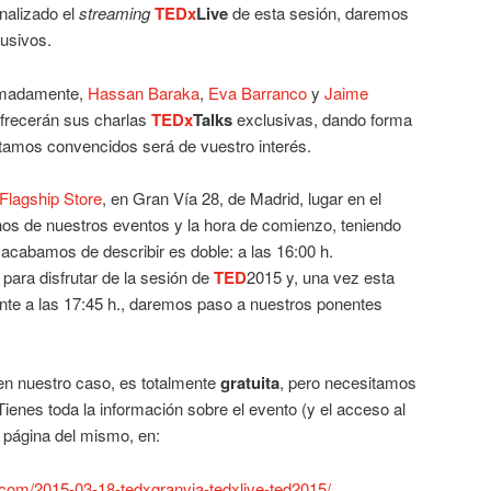
inalizado el
streaming
TEDx
Live
de esta sesión, daremos
usivos.
ximadamente,
Hassan Baraka
,
Eva Barranco
y
Jaime
ofrecerán sus charlas
TEDx
Talks
exclusivas, dando forma
stamos convencidos será de vuestro interés.
 Flagship Store
, en Gran Vía 28, de Madrid, lugar en el
s de nuestros eventos y la hora de comienzo, teniendo
 acabamos de describir es doble: a las 16:00 h.
ara disfrutar de la sesión de
TED
2015 y, una vez esta
nte a las 17:45 h., daremos paso a nuestros ponentes
en nuestro caso, es totalmente
gratuita
, pero necesitamos
Tienes toda la información sobre el evento (y el acceso al
a página del mismo, en:
a.com/2015-03-18-tedxgranvia-tedxlive-ted2015/