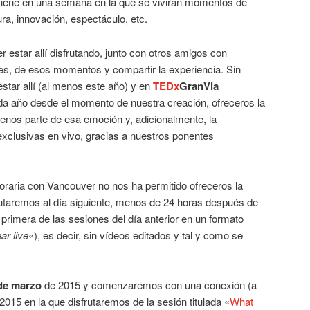
viene en una semana en la que se vivirán momentos de
ra, innovación, espectáculo, etc.
estar allí disfrutando, junto con otros amigos con
res, de esos momentos y compartir la experiencia. Sin
tar allí (al menos este año) y en
TEDx
GranVia
año desde el momento de nuestra creación, ofreceros la
menos parte de esa emoción y, adicionalmente, la
exclusivas en vivo, gracias a nuestros ponentes
horaria con Vancouver no nos ha permitido ofreceros la
rutaremos al día siguiente, menos de 24 horas después de
 primera de las sesiones del día anterior en un formato
ar live
«), es decir, sin vídeos editados y tal y como se
de marzo
de 2015 y comenzaremos con una conexión (a
2015 en la que disfrutaremos de la sesión titulada «
What