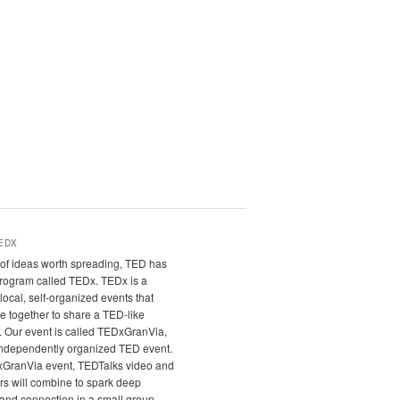
EDX
it of ideas worth spreading, TED has
program called TEDx. TEDx is a
local, self-organized events that
e together to share a TED-like
. Our event is called TEDxGranVia,
independently organized TED event.
xGranVia event, TEDTalks video and
rs will combine to spark deep
and connection in a small group.