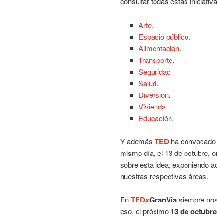
consultar todas estas iniciativ
Arte
.
Espacio público.
Alimentación
.
Transporte
.
Seguridad
Salud
.
Diversión
.
Vivienda
.
Educación
.
Y además
TED
ha convocado 
mismo día, el 13 de octubre, 
sobre esta idea, exponiendo a
nuestras respectivas áreas.
En
TEDx
GranVia
siempre nos
eso, el próximo
13 de octubre