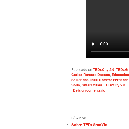
Publicado en
TEDxCity 2.0
,
TEDxGr
Carlos Romero Dexeus
,
Educación
Seisdedos
,
Iñaki Romero Fernánde
Soria
,
Smart Cities
,
TEDxCity 2.0
,
T
|
Deja un comentario
PÁGINAS
Sobre TEDxGranVia