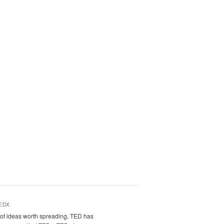
EDX
it of ideas worth spreading, TED has