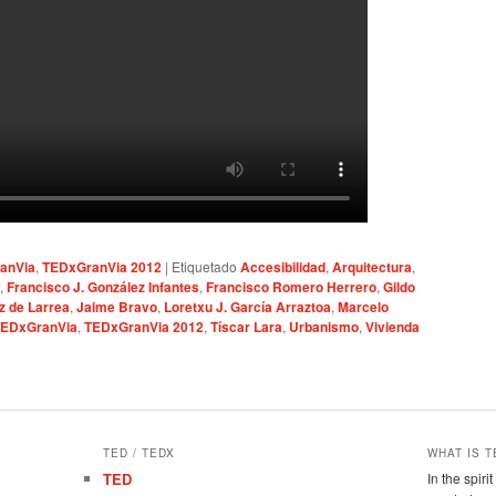
anVia
,
TEDxGranVia 2012
|
Etiquetado
Accesibilidad
,
Arquitectura
,
,
Francisco J. González Infantes
,
Francisco Romero Herrero
,
Gildo
z de Larrea
,
Jaime Bravo
,
Loretxu J. García Arraztoa
,
Marcelo
EDxGranVia
,
TEDxGranVia 2012
,
Tíscar Lara
,
Urbanismo
,
Vivienda
TED / TEDX
WHAT IS T
TED
In the spir