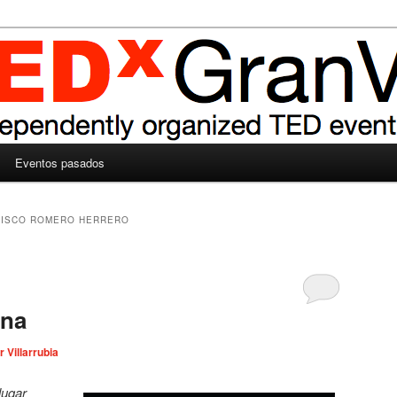
Eventos pasados
CISCO ROMERO HERRERO
ana
r Villarrubia
 lugar