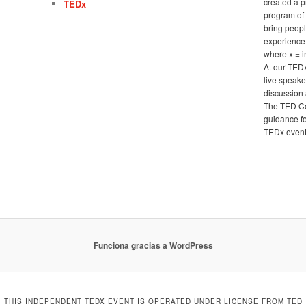
created a 
TEDx
program of 
bring peopl
experience
where x = 
At our TED
live speake
discussion 
The TED Co
guidance fo
TEDx events
Funciona gracias a WordPress
THIS INDEPENDENT TEDX EVENT IS OPERATED UNDER LICENSE FROM TED