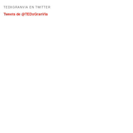
í
TEDXGRANVIA EN TWITTER
a
Tweets de @TEDxGranVia
s