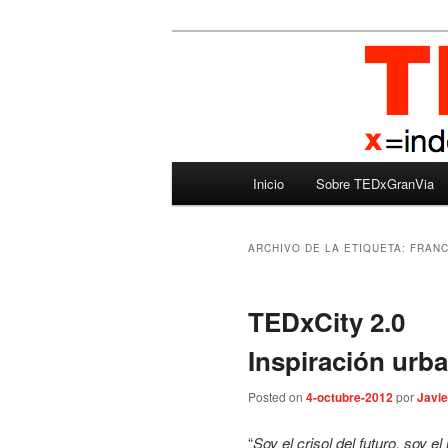
Ir
Ir
Madrid – España – Spain
al
al
contenido
contenido
TEDxGranVia
principal
secundario
Menú
Inicio
Sobre TEDxGranVia
principal
ARCHIVO DE LA ETIQUETA:
FRAN
TEDxCity 2.0
Inspiración urb
Posted on
4-octubre-2012
por
Javie
“
Soy el crisol del futuro, soy el