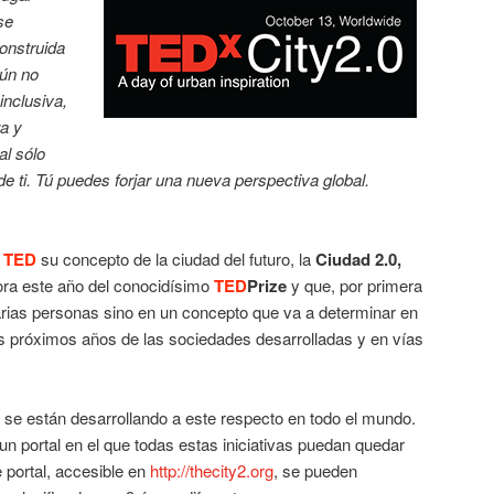
se
onstruida
aún no
inclusiva,
a y
l sólo
e ti. Tú puedes forjar una nueva perspectiva global.
a
TED
su concepto de la ciudad del futuro, la
Ciudad 2.0,
ora este año del conocidísimo
TED
Prize
y que, por primera
arias personas sino en un concepto que va a determinar en
os próximos años de las sociedades desarrolladas y en vías
 se están desarrollando a este respecto en todo el mundo.
un portal en el que todas estas iniciativas puedan quedar
e portal, accesible en
http://thecity2.org
, se pueden