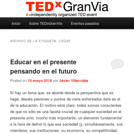
Ir
Ir
Madrid – España – Spain
al
al
contenido
contenido
Menú
principal
secundario
Inicio
Sobre TEDxGranVia
Eventos pasados
TEDxGranVia
principal
ARCHIVO DE LA ETIQUETA:
LOGSE
Educar en el presente
pensando en el futuro
Posted on
10-mayo-2016
por
Javier Villarrubia
Si hay un tema que, se aborde desde la perspectiva que se
haga, desata pasiones y puntos de vista enfrentados éste es el
de la educación. El motivo está claro: todos somos conscientes
de que no sólo es una faceta crucial de cualquier sociedad en el
presente sino, mucho más importante, un elemento fundamental
a la hora de definir lo que esa sociedad (y, simultáneamente, sus
miembros, sus instituciones, su economía, su competitividad,