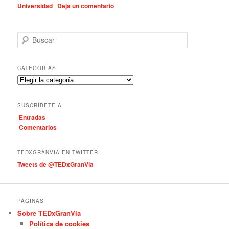
Universidad
|
Deja un comentario
B
u
s
c
CATEGORÍAS
a
C
r
a
t
SUSCRÍBETE A
e
Entradas
g
Comentarios
o
r
í
TEDXGRANVIA EN TWITTER
a
Tweets de @TEDxGranVia
s
PÁGINAS
Sobre TEDxGranVia
Política de cookies