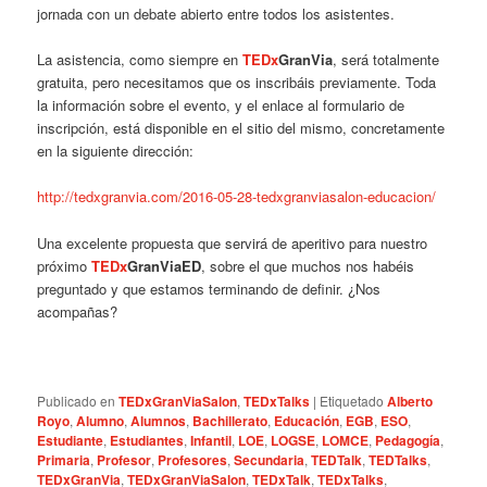
jornada con un debate abierto entre todos los asistentes.
La asistencia, como siempre en
TEDx
GranVia
, será totalmente
gratuita, pero necesitamos que os inscribáis previamente. Toda
la información sobre el evento, y el enlace al formulario de
inscripción, está disponible en el sitio del mismo, concretamente
en la siguiente dirección:
http://tedxgranvia.com/2016-05-28-tedxgranviasalon-educacion/
Una excelente propuesta que servirá de aperitivo para nuestro
próximo
TEDx
GranViaED
, sobre el que muchos nos habéis
preguntado y que estamos terminando de definir. ¿Nos
acompañas?
Publicado en
TEDxGranViaSalon
,
TEDxTalks
|
Etiquetado
Alberto
Royo
,
Alumno
,
Alumnos
,
Bachillerato
,
Educación
,
EGB
,
ESO
,
Estudiante
,
Estudiantes
,
Infantil
,
LOE
,
LOGSE
,
LOMCE
,
Pedagogía
,
Primaria
,
Profesor
,
Profesores
,
Secundaria
,
TEDTalk
,
TEDTalks
,
TEDxGranVia
,
TEDxGranViaSalon
,
TEDxTalk
,
TEDxTalks
,