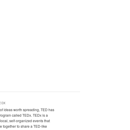
EDX
it of ideas worth spreading, TED has
program called TEDx. TEDx is a
local, self-organized events that
e together to share a TED-like