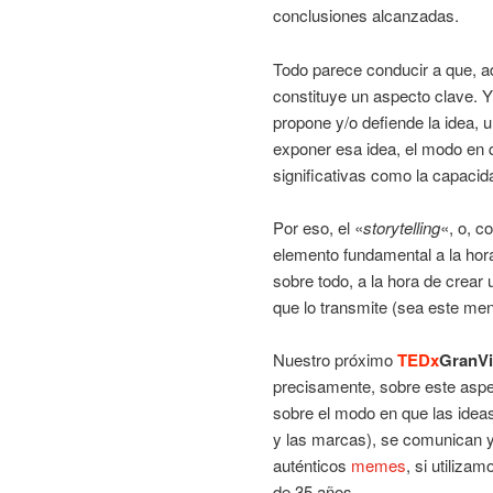
conclusiones alcanzadas.
Todo parece conducir a que, a
constituye un aspecto clave. Y
propone y/o defiende la idea, 
exponer esa idea, el modo en q
significativas como la capacida
Por eso, el «
storytelling
«, o, c
elemento fundamental a la hora
sobre todo, a la hora de crea
que lo transmite (sea este mens
Nuestro próximo
TEDx
GranVi
precisamente, sobre este aspe
sobre el modo en que las idea
y las marcas), se comunican y 
auténticos
memes
, si utiliza
de 35 años.