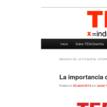
Ir
Ir
Madrid – España – Spain
al
al
contenido
contenido
TEDxGranVia
principal
secundario
Menú
Inicio
Sobre TEDxGranVia
principal
ARCHIVO DE LA ETIQUETA:
STORY
La importancia d
Posted on
29-abril-2014
por
Javier 