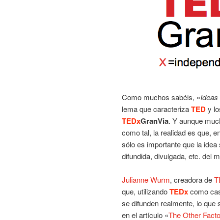
Como muchos sabéis, «
Ideas
lema que caracteriza
TED
y l
TEDx
GranVia
. Y aunque much
como tal, la realidad es que, e
sólo es importante que la idea
difundida, divulgada, etc. del 
Julianne Wurm
, creadora de
T
que, utilizando
TEDx
como caso
se difunden realmente, lo que 
en el artículo «
The Other Fact