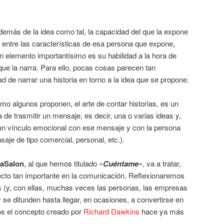
demás de la idea como tal, la capacidad del que la expone
 entre las características de esa persona que expone,
un elemento importantísimo es su habilidad a la hora de
ue la narra. Para ello, pocas cosas parecen tan
d de narrar una historia en torno a la idea que se propone.
omo algunos proponen, el arte de contar historias, es un
 de trasmitir un mensaje, es decir, una o varias ideas y,
r un vínculo emocional con ese mensaje y con la persona
aje de tipo comercial, personal, etc.).
aSalon
, al que hemos titulado «
Cuéntame
«, va a tratar,
cto tan importante en la comunicación. Reflexionaremos
s (y, con ellas, muchas veces las personas, las empresas
se difunden hasta llegar, en ocasiones, a convertirse en
mos el concepto creado por
Richard Dawkins
hace ya más