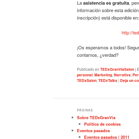
La
asistencia es gratuita
, pe
información sobre esta edició
inscripción) está disponible en:
http://t
¡Os esperamos a todos! Segur
contarnos, ¿verdad?
Publicado en
TEDxGranViaSalon
|
E
personal
,
Marketing
,
Narrativa
,
Per
TEDxSalon
,
TEDxTalks
|
Deja un c
PÁGINAS
Sobre TEDxGranVia
Política de cookies
Eventos pasados
Eventos pasados | 2011