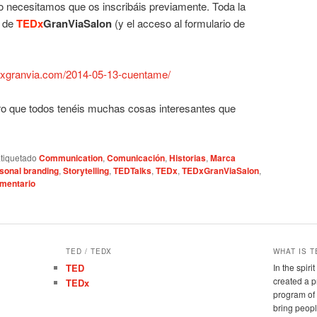
ro necesitamos que os inscribáis previamente. Toda la
n de
TEDx
GranViaSalon
(y el acceso al formulario de
edxgranvia.com/2014-05-13-cuentame/
o que todos tenéis muchas cosas interesantes que
tiquetado
Communication
,
Comunicación
,
Historias
,
Marca
sonal branding
,
Storytelling
,
TEDTalks
,
TEDx
,
TEDxGranViaSalon
,
omentario
TED / TEDX
WHAT IS T
TED
In the spir
created a 
TEDx
program of 
bring peopl