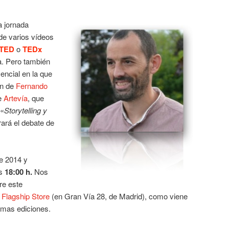
a jornada
de varios vídeos
TED
o
TEDx
a. Pero también
encial en la que
ón de
Fernando
de
Artevía
, que
 «
Storytelling y
rará el debate de
e 2014 y
as
18:00 h.
Nos
re este
 Flagship Store
(en Gran Vía 28, de Madrid), como viene
timas ediciones.