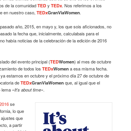
cos de la comunidad
TED
y
TEDx
. Nos referimos a los
e en nuestro caso,
TEDx
GranViaWomen
.
l pasado año, 2015, en mayo y, los que sois aficionados, no
asado la fecha que, inicialmente, calculabais para el
o había noticias de la celebración de la edición de 2016
slado del evento principal (
TED
Women
) al mes de octubre
zamiento de todos los
TEDx
Women
a esa misma fecha.
ya estamos en octubre y el próximo día 27 de octubre de
catoria de
TEDx
GranViaWomen
que, al igual que el
o lema «
It’s about time
«.
2016
se
ornia, lo que
 ajustes que
cto, a partir