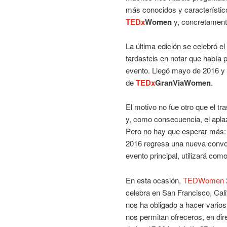
más conocidos y característi
TEDx
Women
y, concretament
La última edición se celebró e
tardasteis en notar que había p
evento. Llegó mayo de 2016 y n
de
TEDx
GranViaWomen
.
El motivo no fue otro que el tra
y, como consecuencia, el apla
Pero no hay que esperar más: 
2016 regresa una nueva convo
evento principal, utilizará com
En esta ocasión,
TEDWomen 
celebra en San Francisco, Calif
nos ha obligado a hacer varios
nos permitan ofreceros, en dire