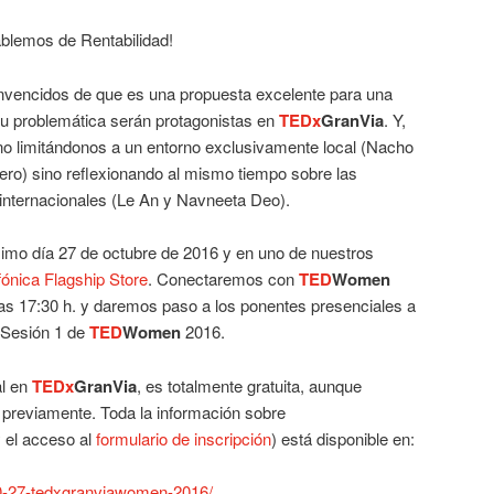
blemos de Rentabilidad!
encidos de que es una propuesta excelente para una
su problemática serán protagonistas en
TEDx
GranVia
. Y,
 limitándonos a un entorno exclusivamente local (Nacho
ro) sino reflexionando al mismo tiempo sobre las
internacionales (Le An y Navneeta Deo).
imo día 27 de octubre de 2016 y en uno de nuestros
fónica Flagship Store
. Conectaremos con
TED
Women
as 17:30 h. y daremos paso a los ponentes presenciales a
a Sesión 1 de
TED
Women
2016.
al en
TEDx
GranVia
, es totalmente gratuita, aunque
 previamente. Toda la información sobre
 el acceso al
formulario de inscripción
) está disponible en:
10-27-tedxgranviawomen-2016/