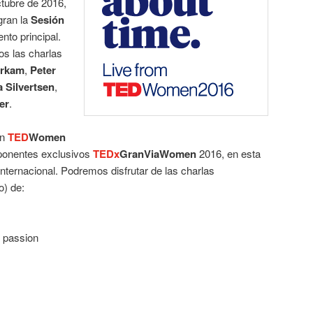
ctubre de 2016,
gran la
Sesión
ento principal.
os las charlas
erkam
,
Peter
a Silvertsen
,
er
.
on
TED
Women
s ponentes exclusivos
TEDx
GranViaWomen
2016, en esta
internacional. Podremos disfrutar de las charlas
o) de:
y passion