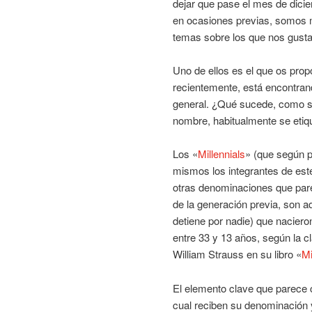
dejar que pase el mes de dic
en ocasiones previas, somos m
temas sobre los que nos gusta
Uno de ellos es el que os pr
recientemente, está encontran
general. ¿Qué sucede, como so
nombre, habitualmente se etiq
Los «
Millennials
» (que según p
mismos los integrantes de este
otras denominaciones que par
de la generación previa, son a
detiene por nadie) que nacieron
entre 33 y 13 años, según la 
William Strauss en su libro «
Mi
El elemento clave que parece c
cual reciben su denominación y