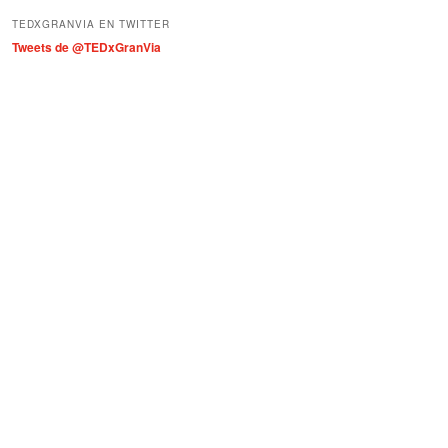
í
TEDXGRANVIA EN TWITTER
a
Tweets de @TEDxGranVia
s