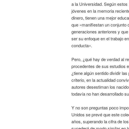
a la Universidad. Según estos 
jóvenes en la memoria recien
dinero, tienen una mejor educ
que «manifiestan un conjunto d
generaciones anteriores y que
ser su enfoque en el trabajo e
conducta».
Pero, ¿qué hay de verdad al re
procedentes de sus estudios e
¿tiene algún sentido dividir l
criterio, en la actualidad conv
autores desestiman los nacid
todavía no han desarrollado sus
Y no son preguntas poco impor
Unidos se prevé que este cole
años, superando la cifra de lo
sucederá de modo similar en l