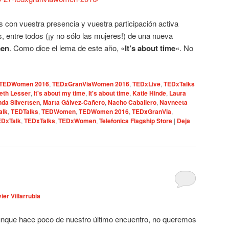
on vuestra presencia y vuestra participación activa
s, entre todos (¡y no sólo las mujeres!) de una nueva
en
. Como dice el lema de este año, «
It’s about time
«. No
TEDWomen 2016
,
TEDxGranViaWomen 2016
,
TEDxLive
,
TEDxTalks
beth Lesser
,
It's about my time
,
It's about time
,
Katie Hinde
,
Laura
nda Silvertsen
,
Marta Gálvez-Cañero
,
Nacho Caballero
,
Navneeta
alk
,
TEDTalks
,
TEDWomen
,
TEDWomen 2016
,
TEDxGranVia
,
EDxTalk
,
TEDxTalks
,
TEDxWomen
,
Telefonica Flagship Store
|
Deja
ier Villarrubia
aunque hace poco de nuestro último encuentro, no queremos