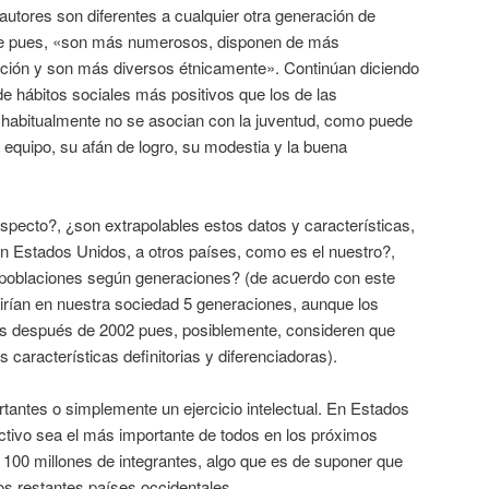
autores son diferentes a cualquier otra generación de
te pues, «son más numerosos, disponen de más
ación y son más diversos étnicamente». Continúan diciendo
e hábitos sociales más positivos que los de las
 habitualmente no se asocian con la juventud, como puede
n equipo, su afán de logro, su modestia y la buena
specto?, ¿son extrapolables estos datos y características,
n Estados Unidos, a otros países, como es el nuestro?,
as poblaciones según generaciones? (de acuerdo con este
ivirían en nuestra sociedad 5 generaciones, aunque los
os después de 2002 pues, posiblemente, consideren que
 características definitorias y diferenciadoras).
tantes o simplemente un ejercicio intelectual. En Estados
ctivo sea el más importante de todos en los próximos
s 100 millones de integrantes, algo que es de suponer que
os restantes países occidentales.