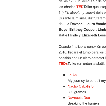
de las 17:30 h. del día 27 de o
las charlas
TED
Talks
que inte
1
(«
It’s about my time
«) del ev
Durante la misma, disfrutarem
de
Lila Davachi
,
Laura Vand
Boyd
,
Brittney Cooper
,
Lind
Katie Hinde
y
Elizabeth Less
Cuando finalice la conexión c
2016, llegará el turno para lo
ocasión con un claro carácter 
TEDx
Talks
(en orden alfabétic
Le An
My journey to pursuit m
Nacho Caballero
300 gramos
Navneeta Deo
Breaking the barriers