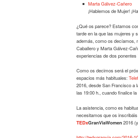
Marta Gálvez-Cañero
¡Hablemos de Mujer! ¡Ha
¿Qué os parece? Estamos conv
tarde en la que las mujeres y 
además, como os decíamos, no
Caballero y Marta Gálvez-Cañe
experiencias de dos ponentes 
Como os decimos será el próx
espacios más habituales:
Tele
2016, desde San Francisco a l
las 19:00 h., cuando finalice l
La asistencia, como es habitu
necesitamos que os inscribáis
TEDx
GranViaWomen
2016 (y
http://tedxgranvia.com/2016-