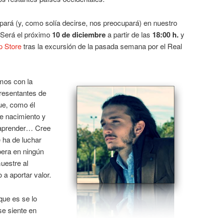
pará (y, como solía decirse, nos preocupará) en nuestro
 Será el próximo
10 de diciembre
a partir de las
18:00 h.
y
p Store
tras la excursión de la pasada semana por el Real
emos con la
presentantes de
e, como él
de nacimiento y
 aprender… Cree
 ha de luchar
pera en ningún
muestre al
a aportar valor.
que es se lo
se siente en