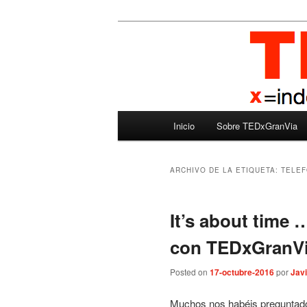
Ir
Ir
Madrid – España – Spain
al
al
contenido
contenido
TEDxGranVia
principal
secundario
Menú
Inicio
Sobre TEDxGranVia
principal
ARCHIVO DE LA ETIQUETA:
TELEF
It’s about time 
con TEDxGranV
Posted on
17-octubre-2016
por
Javi
Muchos nos habéis preguntado