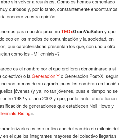
iembre sin volver a reunirnos. Como os hemos comentado
uy curiosos y, por lo tanto, constantemente encontramos
ría conocer vuestra opinión.
oponemos para nuestro próximo
TEDx
GranViaSalon
y que,
do eco en los medios de comunicación y la sociedad, en
n, qué características presentan los que, con uno u otro
uetan como los «Millennials»?
arece es el nombre por el que prefieren denominarse a si
 colectivo) o la
Generación Y
o Generación Post-X, según
ece son menos de su agrado, pues les nombran en función
quellos jóvenes (y ya, no tan jóvenes, pues el tiempo no se
 entre 1982 y el año 2002 y que, por lo tanto, ahora tienen
clasificación de generaciones que establecen Neil Howe y
llennials Rising
«.
aracterizarles es ese mítico año del cambio de milenio del
 en el que los integrantes mayores del colectivo llegarían