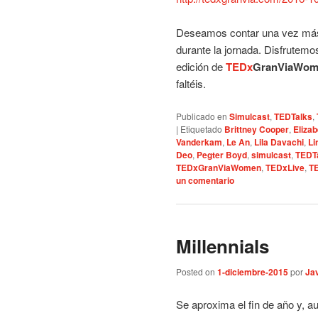
Deseamos contar una vez más c
durante la jornada. Disfrutemo
edición de
TEDx
GranViaWom
faltéis.
Publicado en
Simulcast
,
TEDTalks
,
|
Etiquetado
Brittney Cooper
,
Eliza
Vanderkam
,
Le An
,
Lila Davachi
,
Li
Deo
,
Pegter Boyd
,
simulcast
,
TEDT
TEDxGranViaWomen
,
TEDxLive
,
T
un comentario
Millennials
Posted on
1-diciembre-2015
por
Jav
Se aproxima el fin de año y, 