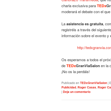
charla exclusiva para
TEDx
Gr
moderará el debate con el que 
La
asistencia es gratuita
, co
registréis a través del siguien
información sobre el evento y e
http://tedxgranvia.c
Os esperamos a todos el próxi
de
TEDx
GranViaSalon
en la 
¡No os la perdáis!
Publicado en
TEDxGranViaSalon
|
E
Publicidad
,
Roger Casas
,
Roger Ca
|
Deja un comentario