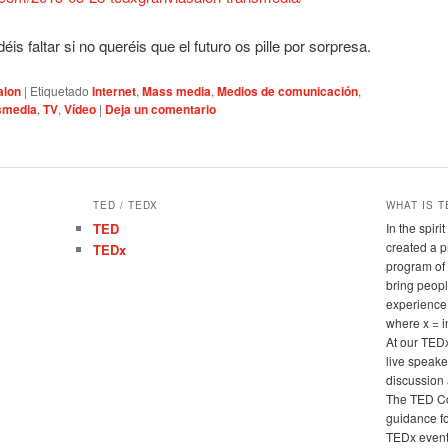
 faltar si no queréis que el futuro os pille por sorpresa.
alon
|
Etiquetado
Internet
,
Mass media
,
Medios de comunicación
,
smedia
,
TV
,
Vídeo
|
Deja un comentario
TED / TEDX
WHAT IS T
TED
In the spir
created a 
TEDx
program of 
bring peopl
experience
where x = 
At our TED
live speake
discussion 
The TED Co
guidance fo
TEDx events