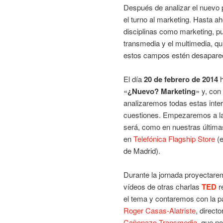
Después de analizar el nuevo 
el turno al marketing. Hasta a
disciplinas como marketing, pu
transmedia y el multimedia, qui
estos campos estén desaparec
El día
20 de febrero de 2014
h
«
¿Nuevo? Marketing
» y, con
analizaremos todas estas inte
cuestiones. Empezaremos a 
será, como en nuestras última
en
Telefónica Flagship Store
(e
de Madrid).
Durante la jornada proyectare
vídeos de otras charlas
TED
r
el tema y contaremos con la pa
Roger Casas-Alatriste
, direct
Cañonazo Transmedia
, que n