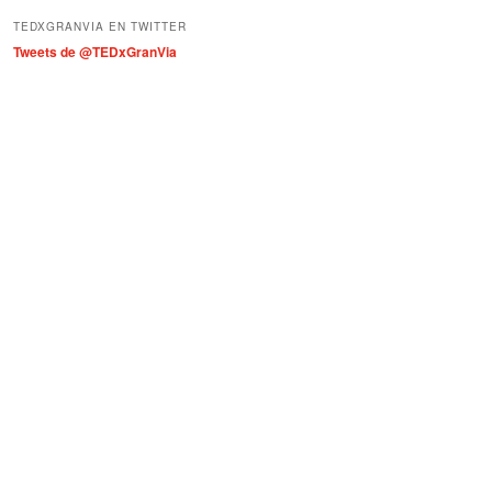
í
TEDXGRANVIA EN TWITTER
a
Tweets de @TEDxGranVia
s