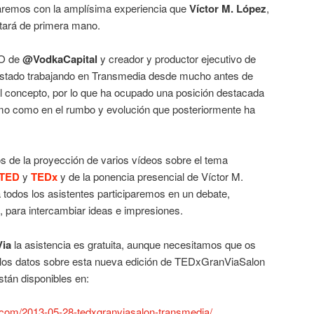
taremos con la amplísima experiencia que
Víctor M. López
,
tará de primera mano.
EO de
@VodkaCapital
y creador y productor ejecutivo de
estado trabajando en Transmedia desde mucho antes de
l concepto, por lo que ha ocupado una posición destacada
smo como en el rumbo y evolución que posteriormente ha
s de la proyección de varios vídeos sobre el tema
TED
y
TEDx
y de la ponencia presencial de Víctor M.
a todos los asistentes participaremos en un debate,
 para intercambiar ideas e impresiones.
ia
la asistencia es gratuita, aunque necesitamos que os
 los datos sobre esta nueva edición de TEDxGranViaSalon
están disponibles en:
a.com/2013-05-28-tedxgranviasalon-transmedia/