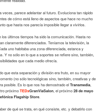
almente realidad.
a veces, parece adelantar al futuro. Evoluciona tan rápido
entes de cómo está lleno de aspectos que hace no mucho
anto que hasta nos parecía imposible llegar a vivirlos.
n los últimos tiempos ha sido la comunicación. Hasta no
n claramente diferenciados. Teníamos la televisión, la
… Cada uno habitaba una zona diferenciada, estanca y
s. Y no sólo en lo que a soportes se refiere sino, también,
osibilidades que cada medio ofrecía.
o que esta separación y división era fruto, en su mayor
 momento (no sólo tecnológicas sino, también, creativas y de
ra posible. Es lo que nos ha demostrado el
Transmedia
,
stro próximo
TEDx
GranViaSalon
, el próximo
28 de mayo
lefónica Flagship Store
.
r de qué se trata, en qué consiste, etc. y debatirlo con