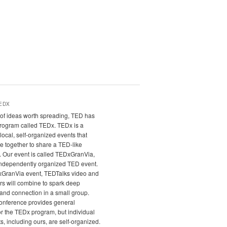
EDX
it of ideas worth spreading, TED has
program called TEDx. TEDx is a
local, self-organized events that
e together to share a TED-like
. Our event is called TEDxGranVia,
independently organized TED event.
xGranVia event, TEDTalks video and
rs will combine to spark deep
and connection in a small group.
nference provides general
r the TEDx program, but individual
, including ours, are self-organized.