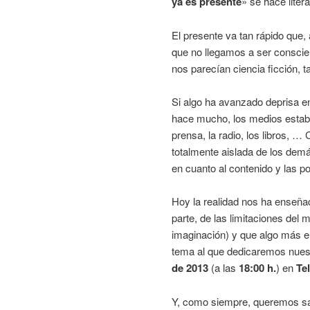
ya es presente
» se hace liter
El presente va tan rápido que, 
que no llegamos a ser consci
nos parecían ciencia ficción, t
Si algo ha avanzado deprisa e
hace mucho, los medios estaba
prensa, la radio, los libros, 
totalmente aislada de los demá
en cuanto al contenido y las p
Hoy la realidad nos ha enseñad
parte, de las limitaciones del
imaginación) y que algo más e
tema al que dedicaremos nue
de 2013
(a las
18:00 h.
) en
Te
Y, como siempre, queremos sabe