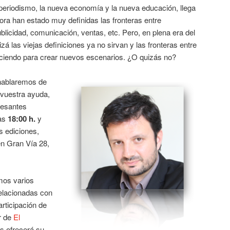
periodismo, la nueva economía y la nueva educación, llega
hora han estado muy definidas las fronteras entre
blicidad, comunicación, ventas, etc. Pero, en plena era del
zá las viejas definiciones ya no sirvan y las fronteras entre
iendo para crear nuevos escenarios. ¿O quizás no?
ablaremos de
 vuestra ayuda,
resantes
las
18:00 h.
y
s ediciones,
n Gran Vía 28,
mos varios
elacionadas con
rticipación de
or de
El
os ofrecerá su