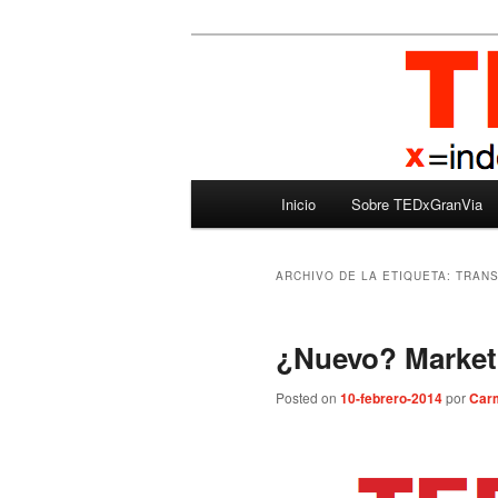
Ir
Ir
Madrid – España – Spain
al
al
contenido
contenido
TEDxGranVia
principal
secundario
Menú
Inicio
Sobre TEDxGranVia
principal
ARCHIVO DE LA ETIQUETA:
TRANS
¿Nuevo? Market
Posted on
10-febrero-2014
por
Carm