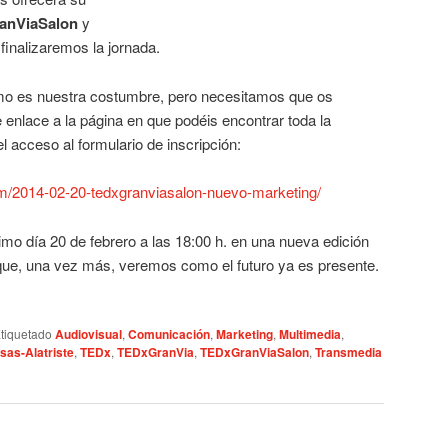
anViaSalon
y
finalizaremos la jornada.
mo es nuestra costumbre, pero necesitamos que os
te enlace a la página en que podéis encontrar toda la
l acceso al formulario de inscripción:
om/2014-02-20-tedxgranviasalon-nuevo-marketing/
mo día 20 de febrero a las 18:00 h. en una nueva edición
que, una vez más, veremos como el futuro ya es presente.
tiquetado
Audiovisual
,
Comunicación
,
Marketing
,
Multimedia
,
sas-Alatriste
,
TEDx
,
TEDxGranVia
,
TEDxGranViaSalon
,
Transmedia