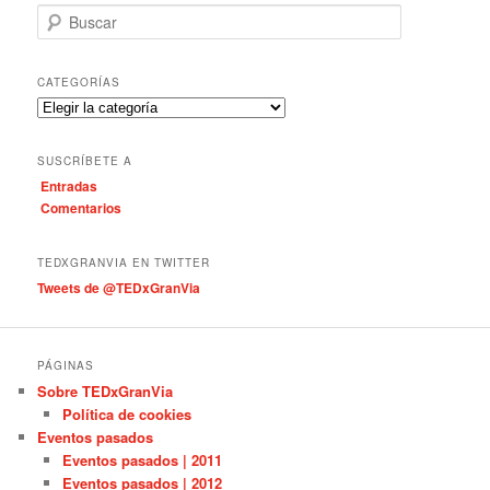
B
u
s
c
CATEGORÍAS
a
C
r
a
t
SUSCRÍBETE A
e
Entradas
g
Comentarios
o
r
í
TEDXGRANVIA EN TWITTER
a
Tweets de @TEDxGranVia
s
PÁGINAS
Sobre TEDxGranVia
Política de cookies
Eventos pasados
Eventos pasados | 2011
Eventos pasados | 2012