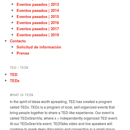
Eventos pasados | 2013
Eventos pasados | 2014
Eventos pasados | 2015
Eventos pasados | 2016
Eventos pasados | 2017
Eventos pasados | 2019
Contacto
Solicitud de información
Prensa
TED / TEDX
TED
TEDx
WHAT IS TEDX
In the spirit of ideas worth spreading, TED has created a program
called TEDx. TEDx is a program of local, self-organized events that
bring people together to share a TED-like experience. Our event is
called TEDxGranVia, where x = independently organized TED event.
At our TEDxGranVia event, TEDTalks video and live speakers will
combine to spark deep discussion and connection in a small group.