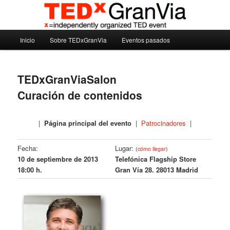
Ir
Madrid – España – Spain
al
contenido
Menú
principal
Inicio
Sobre TEDxGranVia
Eventos pasados
TEDxGranVia
principal
TEDxGranViaSalon
Curación de contenidos
|
Página principal del evento
|
Patrocinadores
|
Fecha:
Lugar:
(
cómo llegar
)
10 de septiembre de 2013
Telefónica Flagship Store
18:00 h.
Gran Vía 28. 28013 Madrid