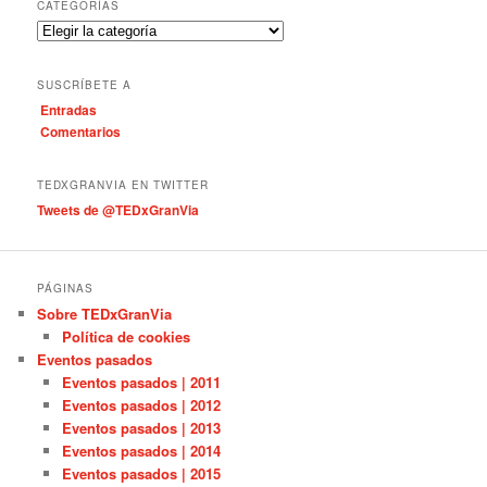
c
CATEGORÍAS
a
C
r
a
t
SUSCRÍBETE A
e
Entradas
g
Comentarios
o
r
í
TEDXGRANVIA EN TWITTER
a
Tweets de @TEDxGranVia
s
PÁGINAS
Sobre TEDxGranVia
Política de cookies
Eventos pasados
Eventos pasados | 2011
Eventos pasados | 2012
Eventos pasados | 2013
Eventos pasados | 2014
Eventos pasados | 2015