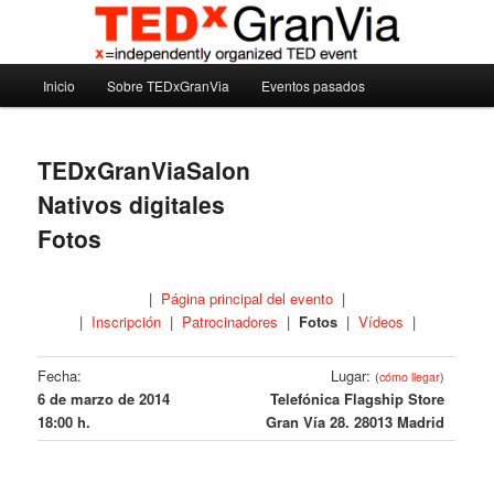
Ir
Madrid – España – Spain
al
contenido
Menú
principal
Inicio
Sobre TEDxGranVia
Eventos pasados
TEDxGranVia
principal
TEDxGranViaSalon
Nativos digitales
Fotos
|
Página principal del evento
|
|
Inscripción
|
Patrocinadores
|
Fotos
|
Vídeos
|
Fecha:
Lugar:
(
cómo llegar
)
6 de marzo de 2014
Telefónica Flagship Store
18:00 h.
Gran Vía 28. 28013 Madrid