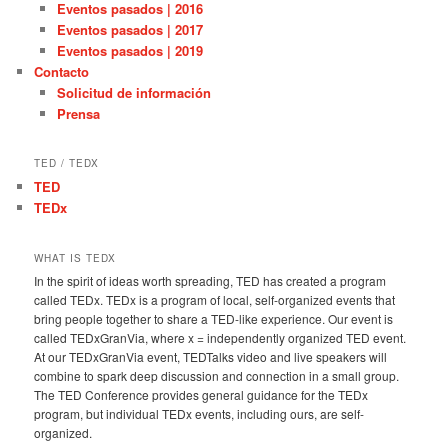
Eventos pasados | 2016
Eventos pasados | 2017
Eventos pasados | 2019
Contacto
Solicitud de información
Prensa
TED / TEDX
TED
TEDx
WHAT IS TEDX
In the spirit of ideas worth spreading, TED has created a program
called TEDx. TEDx is a program of local, self-organized events that
bring people together to share a TED-like experience. Our event is
called TEDxGranVia, where x = independently organized TED event.
At our TEDxGranVia event, TEDTalks video and live speakers will
combine to spark deep discussion and connection in a small group.
The TED Conference provides general guidance for the TEDx
program, but individual TEDx events, including ours, are self-
organized.