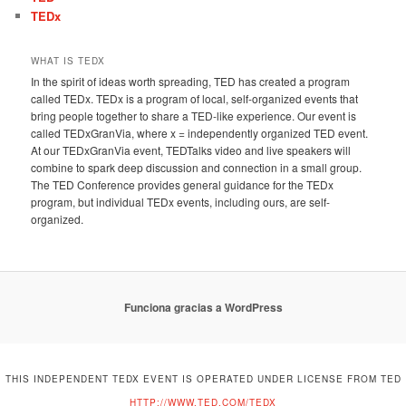
TEDx
WHAT IS TEDX
In the spirit of ideas worth spreading, TED has created a program
called TEDx. TEDx is a program of local, self-organized events that
bring people together to share a TED-like experience. Our event is
called TEDxGranVia, where x = independently organized TED event.
At our TEDxGranVia event, TEDTalks video and live speakers will
combine to spark deep discussion and connection in a small group.
The TED Conference provides general guidance for the TEDx
program, but individual TEDx events, including ours, are self-
organized.
Funciona gracias a WordPress
THIS INDEPENDENT TEDX EVENT IS OPERATED UNDER LICENSE FROM TED
HTTP://WWW.TED.COM/TEDX