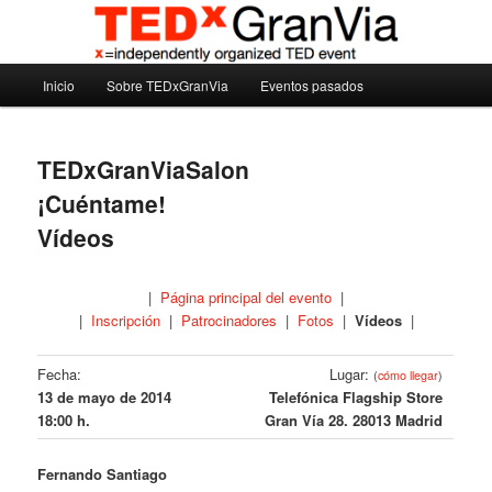
Ir
Madrid – España – Spain
al
contenido
Menú
principal
Inicio
Sobre TEDxGranVia
Eventos pasados
TEDxGranVia
principal
TEDxGranViaSalon
¡Cuéntame!
Vídeos
|
Página principal del evento
|
|
Inscripción
|
Patrocinadores
|
Fotos
|
Vídeos
|
Fecha:
Lugar:
(
cómo llegar
)
13 de mayo de 2014
Telefónica Flagship Store
18:00 h.
Gran Vía 28. 28013 Madrid
Fernando Santiago