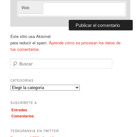
Web
Este sitio usa Akismet
para reducir el spam.
Aprende cómo se procesan los datos de
tus comentarios.
B
u
s
c
CATEGORÍAS
a
C
r
a
t
SUSCRÍBETE A
e
Entradas
g
Comentarios
o
r
í
TEDXGRANVIA EN TWITTER
a