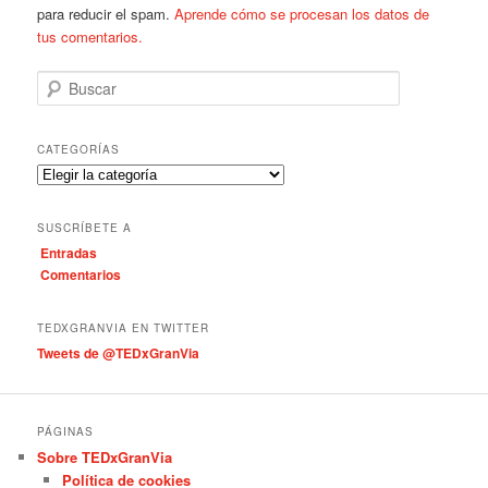
para reducir el spam.
Aprende cómo se procesan los datos de
tus comentarios.
B
u
s
c
CATEGORÍAS
a
C
r
a
t
SUSCRÍBETE A
e
Entradas
g
Comentarios
o
r
í
TEDXGRANVIA EN TWITTER
a
Tweets de @TEDxGranVia
s
PÁGINAS
Sobre TEDxGranVia
Política de cookies