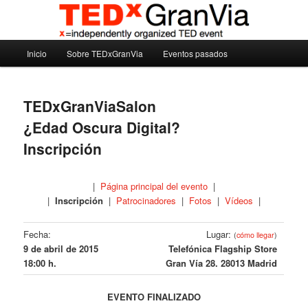
Ir
Madrid – España – Spain
al
contenido
Menú
principal
Inicio
Sobre TEDxGranVia
Eventos pasados
TEDxGranVia
principal
TEDxGranViaSalon
¿Edad Oscura Digital?
Inscripción
|
Página principal del evento
|
|
Inscripción
|
Patrocinadores
|
Fotos
|
Vídeos
|
Fecha:
Lugar:
(
cómo llegar
)
9 de abril de 2015
Telefónica Flagship Store
18:00 h.
Gran Vía 28. 28013 Madrid
EVENTO FINALIZADO