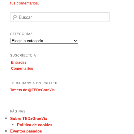
tus comentarios.
B
u
s
c
CATEGORÍAS
a
C
r
a
t
SUSCRÍBETE A
e
Entradas
g
Comentarios
o
r
í
TEDXGRANVIA EN TWITTER
a
Tweets de @TEDxGranVia
s
PÁGINAS
Sobre TEDxGranVia
Política de cookies
Eventos pasados