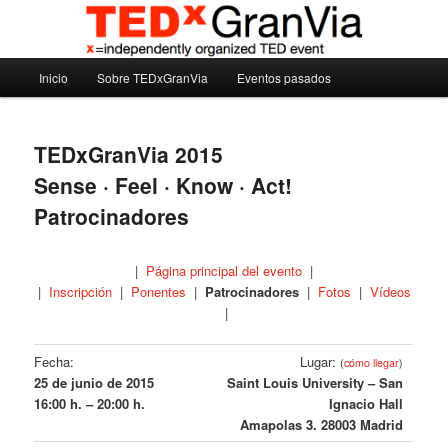
Ir
Madrid – España – Spain
al
contenido
Menú
principal
Inicio
Sobre TEDxGranVia
Eventos pasados
TEDxGranVia
principal
TEDxGranVia 2015
Sense · Feel · Know · Act!
Patrocinadores
|
Página principal del evento
|
|
Inscripción
|
Ponentes
|
Patrocinadores
|
Fotos
|
Vídeos
|
Fecha:
Lugar:
(
cómo llegar
)
25 de junio de 2015
Saint Louis University – San
16:00 h. – 20:00 h.
Ignacio Hall
Amapolas 3. 28003 Madrid