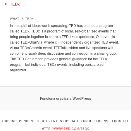
TEDx
WHAT IS TEDX
In the spirit of ideas worth spreading, TED has created a program
called TEDx. TEDx is a program of local, self-organized events that
bring people together to share a TED-like experience. Our event is
called TEDxGranVia, where x = independently organized TED event.
At our TEDxGranVia event, TEDTalks video and live speakers will
combine to spark deep discussion and connection in a small group.
The TED Conference provides general guidance for the TEDx
program, but individual TEDx events, including ours, are self-
organized.
Funciona gracias a WordPress
THIS INDEPENDENT TEDX EVENT IS OPERATED UNDER LICENSE FROM TED
HTTP://WWW.TED.COM/TEDX