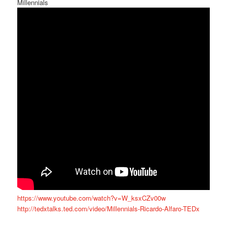
Millennials
https://www.youtube.com/watch?v=W_ksxCZv00w
http://tedxtalks.ted.com/video/Millennials-Ricardo-Alfaro-TEDx