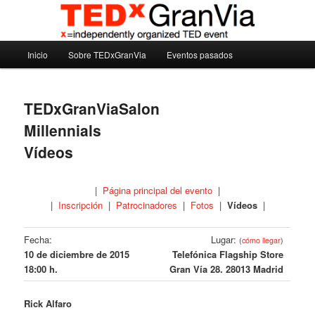
Ir
Madrid – España – Spain
al
contenido
Menú
principal
Inicio
Sobre TEDxGranVia
Eventos pasados
TEDxGranVia
principal
TEDxGranViaSalon
Millennials
Vídeos
|
Página principal del evento
|
|
Inscripción
|
Patrocinadores
|
Fotos
|
Vídeos
|
Fecha:
Lugar:
(
cómo llegar
)
10 de diciembre de 2015
Telefónica Flagship Store
18:00 h.
Gran Vía 28. 28013 Madrid
Rick Alfaro