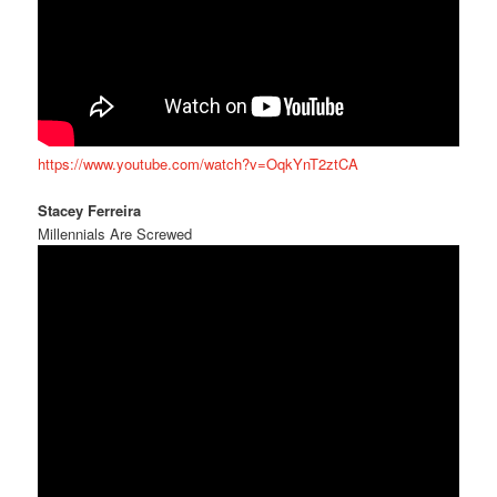
https://www.youtube.com/watch?v=OqkYnT2ztCA
Stacey Ferreira
Millennials Are Screwed