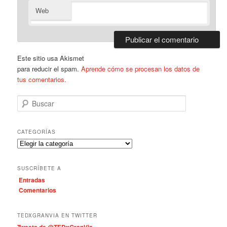
Web
Este sitio usa Akismet
para reducir el spam.
Aprende cómo se procesan los datos de
tus comentarios.
B
u
s
c
CATEGORÍAS
a
C
r
a
t
SUSCRÍBETE A
e
Entradas
g
Comentarios
o
r
í
TEDXGRANVIA EN TWITTER
a
Tweets de @TEDxGranVia