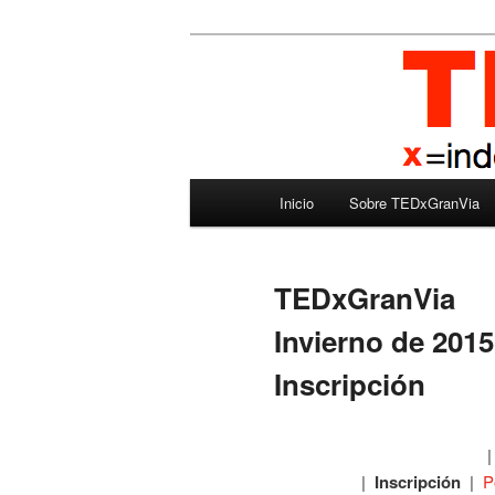
Ir
Madrid – España – Spain
al
contenido
TEDxGranVia
principal
Menú
Inicio
Sobre TEDxGranVia
principal
TEDxGranVia
Invierno de 2015
Inscripción
|
Inscripción
|
P