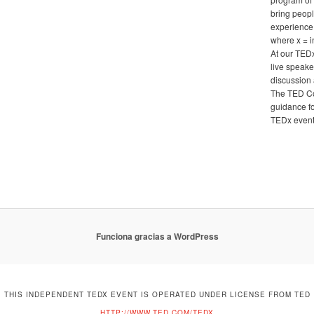
bring peopl
experience
where x = 
At our TED
live speake
discussion 
The TED Co
guidance fo
TEDx events
Funciona gracias a WordPress
THIS INDEPENDENT TEDX EVENT IS OPERATED UNDER LICENSE FROM TED
HTTP://WWW.TED.COM/TEDX