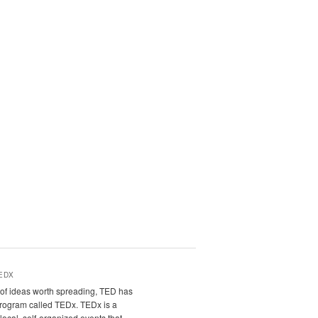
EDX
it of ideas worth spreading, TED has
program called TEDx. TEDx is a
local, self-organized events that