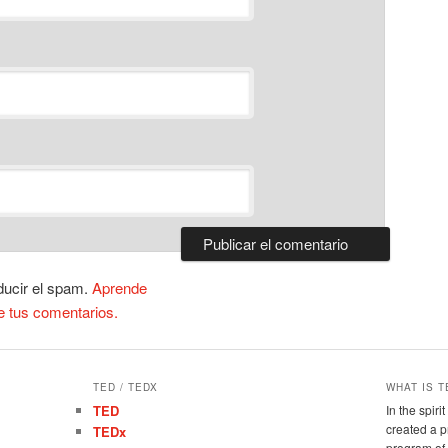
ducir el spam.
Aprende
e tus comentarios.
TED / TEDX
WHAT IS T
TED
In the spir
created a 
TEDx
program of 