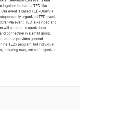
e together to share a TED-like
. Our event is called TEDxGranVia,
independently organized TED event.
xGranVia event, TEDTalks video and
rs will combine to spark deep
and connection in a small group.
nference provides general
r the TEDx program, but individual
, including ours, are self-organized.