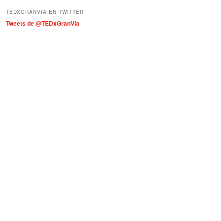
í
TEDXGRANVIA EN TWITTER
a
Tweets de @TEDxGranVia
s