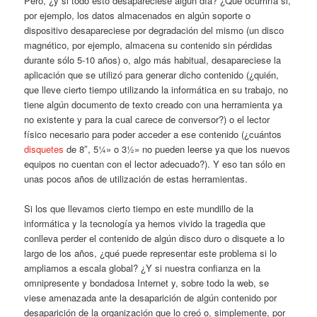
Pero, ¿y si todo esto desapareciese algún día? ¿Qué ocurriría si,
por ejemplo, los datos almacenados en algún soporte o
dispositivo desapareciese por degradación del mismo (un disco
magnético, por ejemplo, almacena su contenido sin pérdidas
durante sólo 5-10 años) o, algo más habitual, desapareciese la
aplicación que se utilizó para generar dicho contenido (¿quién,
que lleve cierto tiempo utilizando la informática en su trabajo, no
tiene algún documento de texto creado con una herramienta ya
no existente y para la cual carece de conversor?) o el lector
físico necesario para poder acceder a ese contenido (¿cuántos
disquetes
de 8″, 5¼» o 3½» no pueden leerse ya que los nuevos
equipos no cuentan con el lector adecuado?). Y eso tan sólo en
unas pocos años de utilización de estas herramientas.
Si los que llevamos cierto tiempo en este mundillo de la
informática y la tecnología ya hemos vivido la tragedia que
conlleva perder el contenido de algún disco duro o disquete a lo
largo de los años, ¿qué puede representar este problema si lo
ampliamos a escala global? ¿Y si nuestra confianza en la
omnipresente y bondadosa Internet y, sobre todo la web, se
viese amenazada ante la desaparición de algún contenido por
desaparición de la organización que lo creó o, simplemente, por