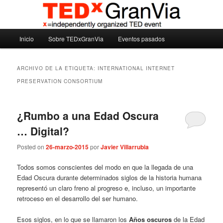
Ir
Ir
Madrid – España – Spain
al
al
contenido
contenido
Menú
principal
secundario
Inicio
Sobre TEDxGranVia
Eventos pasados
TEDxGranVia
principal
ARCHIVO DE LA ETIQUETA:
INTERNATIONAL INTERNET
PRESERVATION CONSORTIUM
¿Rumbo a una Edad Oscura
… Digital?
Posted on
26-marzo-2015
por
Javier Villarrubia
Todos somos conscientes del modo en que la llegada de una
Edad Oscura durante determinados siglos de la historia humana
representó un claro freno al progreso e, incluso, un importante
retroceso en el desarrollo del ser humano.
Esos siglos, en lo que se llamaron los
Años oscuros
de la Edad