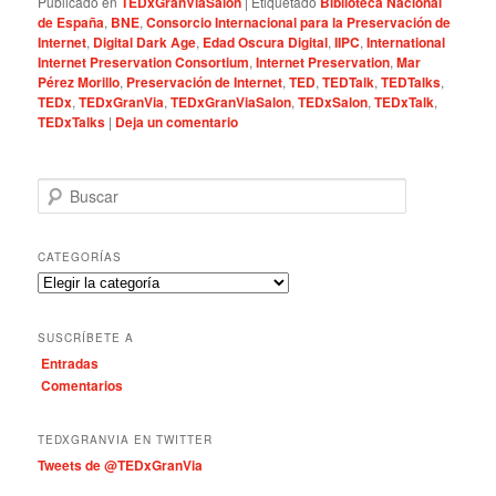
Publicado en
TEDxGranViaSalon
|
Etiquetado
Biblioteca Nacional
de España
,
BNE
,
Consorcio Internacional para la Preservación de
Internet
,
Digital Dark Age
,
Edad Oscura Digital
,
IIPC
,
International
Internet Preservation Consortium
,
Internet Preservation
,
Mar
Pérez Morillo
,
Preservación de Internet
,
TED
,
TEDTalk
,
TEDTalks
,
TEDx
,
TEDxGranVia
,
TEDxGranViaSalon
,
TEDxSalon
,
TEDxTalk
,
TEDxTalks
|
Deja un comentario
B
u
s
c
CATEGORÍAS
a
C
r
a
t
SUSCRÍBETE A
e
Entradas
g
Comentarios
o
r
í
TEDXGRANVIA EN TWITTER
a
Tweets de @TEDxGranVia
s