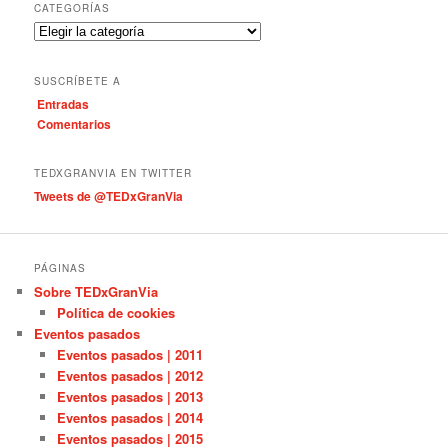
c
CATEGORÍAS
a
C
r
a
t
SUSCRÍBETE A
e
Entradas
g
Comentarios
o
r
í
TEDXGRANVIA EN TWITTER
a
Tweets de @TEDxGranVia
s
PÁGINAS
Sobre TEDxGranVia
Política de cookies
Eventos pasados
Eventos pasados | 2011
Eventos pasados | 2012
Eventos pasados | 2013
Eventos pasados | 2014
Eventos pasados | 2015