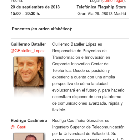
Fecha:
Lugar (
cómo llegar
):
20 de septiembre de 2013
Telefónica Flagship Store
15:00 – 20:30 h.
Gran Via 28. 28013 Madrid
Ponentes (en orden alfabético):
Guillermo Bataller
Guillermo Bataller López es
@GBataller_Lopez
Responsable de Proyectos de
Transformación e Innovación en
Corporate Innovation Center de
Telefónica. Desde su posición y
experiencia cuenta con una amplia
perspectiva de cómo la ciudad
evolucionará en el futuro y, para hacerlo,
necesitará disponer de una plataforma
de comunicaciones avanzada, rápida y
flexible.
Rodrigo Castiñeira
Rodrigo Castiñeira González es
@_Casti
Ingeniero Superior de Telecomunicación
por la Universidad de Valladolid. Su
carrera siempre ha estado ligada al I+D