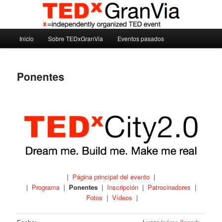
Ir
Madrid – España – Spain
al
contenido
Menú
principal
Inicio
Sobre TEDxGranVia
Eventos pasados
TEDxGranVia
principal
Ponentes
|
Página principal del evento
|
|
Programa
|
Ponentes
|
Inscripción
|
Patrocinadores
|
Fotos
|
Vídeos
|