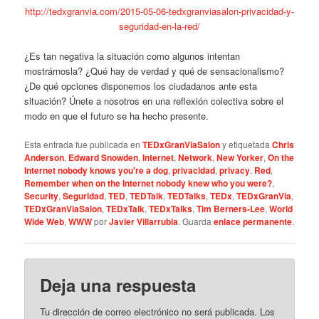
http://tedxgranvia.com/2015-05-06-tedxgranviasalon-privacidad-y-
seguridad-en-la-red/
¿Es tan negativa la situación como algunos intentan
mostrárnosla? ¿Qué hay de verdad y qué de sensacionalismo?
¿De qué opciones disponemos los ciudadanos ante esta
situación? Únete a nosotros en una reflexión colectiva sobre el
modo en que el futuro se ha hecho presente.
Esta entrada fue publicada en
TEDxGranViaSalon
y etiquetada
Chris
Anderson
,
Edward Snowden
,
Internet
,
Network
,
New Yorker
,
On the
Internet nobody knows you're a dog
,
privacidad
,
privacy
,
Red
,
Remember when on the Internet nobody knew who you were?
,
Security
,
Seguridad
,
TED
,
TEDTalk
,
TEDTalks
,
TEDx
,
TEDxGranVia
,
TEDxGranViaSalon
,
TEDxTalk
,
TEDxTalks
,
Tim Berners-Lee
,
World
Wide Web
,
WWW
por
Javier Villarrubia
. Guarda
enlace permanente
.
Deja una respuesta
Tu dirección de correo electrónico no será publicada.
Los