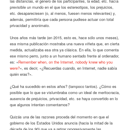
las distancias, el género de los participantes, la edad, etc. hacía
previsible un mundo en el que los estereotipos, los prejuicios,
etc. desapareciesen (o, al menos, fuesen menos relevantes) y,
además, permitiría que cada persona pudiese actuar con total
privacidad y anonimato.
Unos años más tarde (en 2015, esto es, hace sólo unos meses),
esa misma publicación mostraba una nueva viñeta que, en cierta
medida, actualizaba esa otra ya clásica. En ella, lo que comenta
ese mismo perro, junto a un humano sentado frente al ordenador,
es: «
Remember when, on the Internet, nobody knew who you
were?
«, es decir, «¿Recuerdas cuando, en Internet, nadie sabía
quién eras?».
¿Qué ha sucedido en estos años? (tampoco tantos). ¿Cómo es
posible que lo que se vislumbraba como un ideal de meritocracia,
ausencia de prejuicios, privacidad, etc. se haya convertido en lo
que algunos intentan comentarnos?
Quizás una de las razones proceda del momento en que el
gobierno de los Estados Unidos anuncia (hacia la mitad de la
década de los 90) que va a retirar progresivamente las