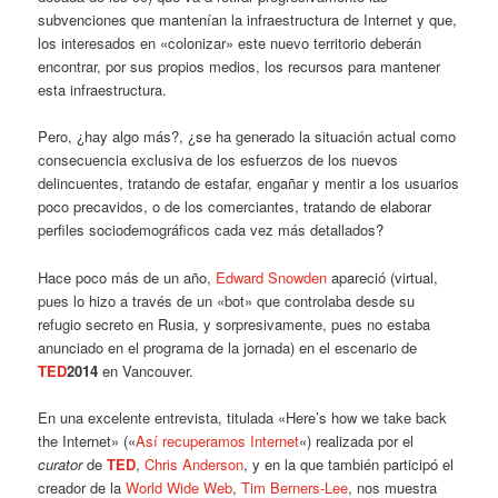
subvenciones que mantenían la infraestructura de Internet y que,
los interesados en «colonizar» este nuevo territorio deberán
encontrar, por sus propios medios, los recursos para mantener
esta infraestructura.
Pero, ¿hay algo más?, ¿se ha generado la situación actual como
consecuencia exclusiva de los esfuerzos de los nuevos
delincuentes, tratando de estafar, engañar y mentir a los usuarios
poco precavidos, o de los comerciantes, tratando de elaborar
perfiles sociodemográficos cada vez más detallados?
Hace poco más de un año,
Edward Snowden
apareció (virtual,
pues lo hizo a través de un «bot» que controlaba desde su
refugio secreto en Rusia, y sorpresivamente, pues no estaba
anunciado en el programa de la jornada) en el escenario de
TED
2014
en Vancouver.
En una excelente entrevista, titulada «Here’s how we take back
the Internet» («
Así recuperamos Internet
«) realizada por el
curator
de
TED
,
Chris Anderson
, y en la que también participó el
creador de la
World Wide Web
,
Tim Berners-Lee
, nos muestra