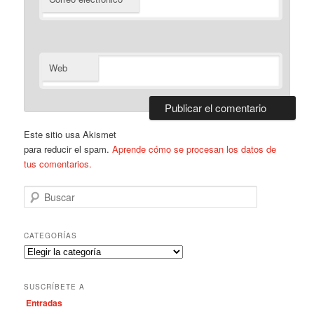
Web
Este sitio usa Akismet
para reducir el spam.
Aprende cómo se procesan los datos de
tus comentarios.
B
u
s
c
CATEGORÍAS
a
C
r
a
t
SUSCRÍBETE A
e
Entradas
g