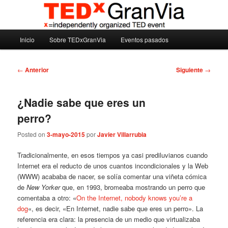
Ir
Madrid – España – Spain
al
contenido
Menú
principal
Inicio
Sobre TEDxGranVia
Eventos pasados
TEDxGranVia
principal
Navegación
←
Anterior
Siguiente
→
de
entradas
¿Nadie sabe que eres un
perro?
Posted on
3-mayo-2015
por
Javier Villarrubia
Tradicionalmente, en esos tiempos ya casi prediluvianos cuando
Internet era el reducto de unos cuantos incondicionales y la Web
(WWW) acababa de nacer, se solía comentar una viñeta cómica
de
New Yorker
que, en 1993, bromeaba mostrando un perro que
comentaba a otro: «
On the Internet, nobody knows you’re a
dog
«, es decir, «En Internet, nadie sabe que eres un perro». La
referencia era clara: la presencia de un medio que virtualizaba