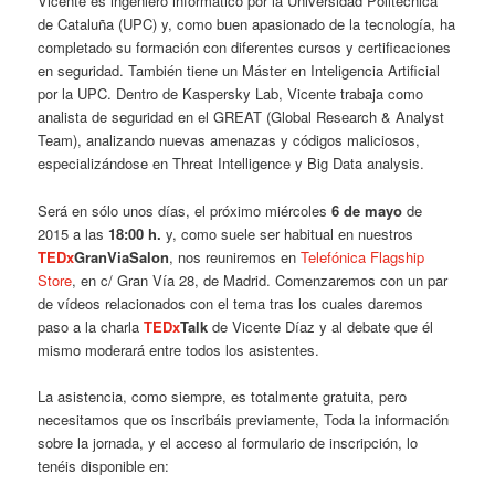
Vicente es ingeniero informático por la Universidad Politécnica
de Cataluña (UPC) y, como buen apasionado de la tecnología, ha
completado su formación con diferentes cursos y certificaciones
en seguridad. También tiene un Máster en Inteligencia Artificial
por la UPC. Dentro de Kaspersky Lab, Vicente trabaja como
analista de seguridad en el GREAT (Global Research & Analyst
Team), analizando nuevas amenazas y códigos maliciosos,
especializándose en Threat Intelligence y Big Data analysis.
Será en sólo unos días, el próximo miércoles
6 de mayo
de
2015 a las
18:00 h.
y, como suele ser habitual en nuestros
TEDx
GranViaSalon
, nos reuniremos en
Telefónica Flagship
Store
, en c/ Gran Vía 28, de Madrid. Comenzaremos con un par
de vídeos relacionados con el tema tras los cuales daremos
paso a la charla
TEDx
Talk
de Vicente Díaz y al debate que él
mismo moderará entre todos los asistentes.
La asistencia, como siempre, es totalmente gratuita, pero
necesitamos que os inscribáis previamente, Toda la información
sobre la jornada, y el acceso al formulario de inscripción, lo
tenéis disponible en: