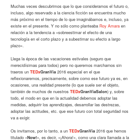
Muchas veces descubrimos que lo que consideramos el futuro o,
incluso, algo reservado a la ciencia ficción se encuentra mucho
más próximo en el tiempo de lo que imaginábamos e, incluso, ya
existe en el presente. Y no sólo como planteaba
Roy Amara
en
relación a la tendencia a «sobreestimar el efecto de una
tecnología en el corto plazo y a subestimar su efecto a largo
plazo».
Llega la época de las vacaciones estivales (seguro que
merecidísimas para todos) pero no queremos marcharnos sin
traeros un
TEDx
GranVia
2016 especial en el que
reflexionaremos, precisamente, sobre como ese futuro ya es, en
ocasiones, una realidad presente (lo que suele ser el objeto,
también de muchos de nuestros
TEDx
GranViaSalon
) y, sobre
todo, el modo en que en la actualidad debemos adoptar las
medidas, adquirir los aprendizajes, desarrollar las destrezas,
adoptar las actitudes, etc. que ese futuro con total seguridad nos
va a exigir.
Os invitamos, por lo tanto, a un
TEDx
GranVia
2016 que hemos
titulado «
Now!
«, es decir, «¡Ahora!», como una clara llamada a la