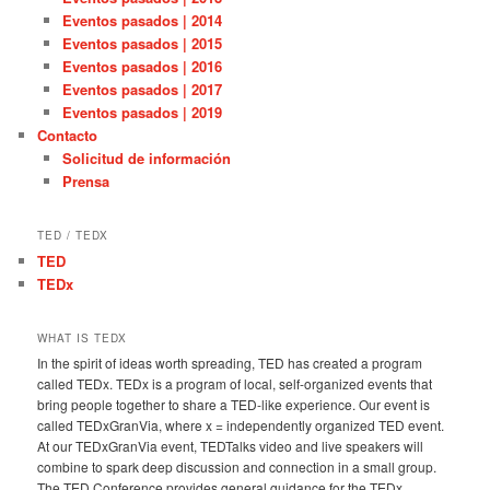
Eventos pasados | 2014
Eventos pasados | 2015
Eventos pasados | 2016
Eventos pasados | 2017
Eventos pasados | 2019
Contacto
Solicitud de información
Prensa
TED / TEDX
TED
TEDx
WHAT IS TEDX
In the spirit of ideas worth spreading, TED has created a program
called TEDx. TEDx is a program of local, self-organized events that
bring people together to share a TED-like experience. Our event is
called TEDxGranVia, where x = independently organized TED event.
At our TEDxGranVia event, TEDTalks video and live speakers will
combine to spark deep discussion and connection in a small group.
The TED Conference provides general guidance for the TEDx