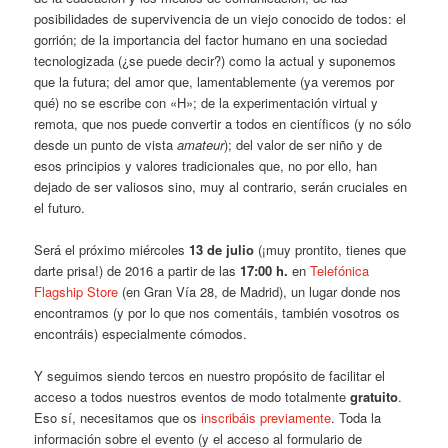
posibilidades de supervivencia de un viejo conocido de todos: el
gorrión; de la importancia del factor humano en una sociedad
tecnologizada (¿se puede decir?) como la actual y suponemos
que la futura; del amor que, lamentablemente (ya veremos por
qué) no se escribe con «H»; de la experimentación virtual y
remota, que nos puede convertir a todos en científicos (y no sólo
desde un punto de vista
amateur
); del valor de ser niño y de
esos principios y valores tradicionales que, no por ello, han
dejado de ser valiosos sino, muy al contrario, serán cruciales en
el futuro.
Será el próximo miércoles
13 de julio
(¡muy prontito, tienes que
darte prisa!) de 2016 a partir de las
17:00 h.
en
Telefónica
Flagship Store
(en Gran Vía 28, de Madrid), un lugar donde nos
encontramos (y por lo que nos comentáis, también vosotros os
encontráis) especialmente cómodos.
Y seguimos siendo tercos en nuestro propósito de facilitar el
acceso a todos nuestros eventos de modo totalmente
gratuito
.
Eso sí, necesitamos que os
inscribáis previamente
. Toda la
información sobre el evento (y el acceso al formulario de