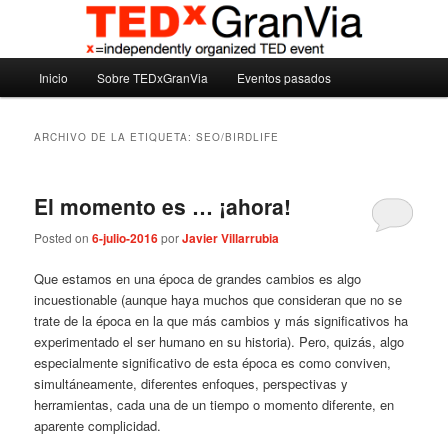
Ir
Ir
Madrid – España – Spain
al
al
contenido
contenido
Menú
principal
secundario
Inicio
Sobre TEDxGranVia
Eventos pasados
TEDxGranVia
principal
ARCHIVO DE LA ETIQUETA:
SEO/BIRDLIFE
El momento es … ¡ahora!
Posted on
6-julio-2016
por
Javier Villarrubia
Que estamos en una época de grandes cambios es algo
incuestionable (aunque haya muchos que consideran que no se
trate de la época en la que más cambios y más significativos ha
experimentado el ser humano en su historia). Pero, quizás, algo
especialmente significativo de esta época es como conviven,
simultáneamente, diferentes enfoques, perspectivas y
herramientas, cada una de un tiempo o momento diferente, en
aparente complicidad.