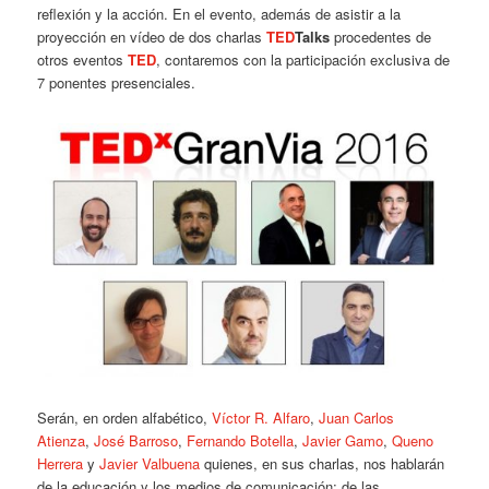
reflexión y la acción. En el evento, además de asistir a la
proyección en vídeo de dos charlas
TED
Talks
procedentes de
otros eventos
TED
, contaremos con la participación exclusiva de
7 ponentes presenciales.
Serán, en orden alfabético,
Víctor R. Alfaro
,
Juan Carlos
Atienza
,
José Barroso
,
Fernando Botella
,
Javier Gamo
,
Queno
Herrera
y
Javier Valbuena
quienes, en sus charlas, nos hablarán
de la educación y los medios de comunicación; de las