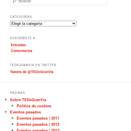
u
s
c
CATEGORÍAS
a
C
r
a
t
SUSCRÍBETE A
e
Entradas
g
Comentarios
o
r
í
TEDXGRANVIA EN TWITTER
a
Tweets de @TEDxGranVia
s
PÁGINAS
Sobre TEDxGranVia
Política de cookies
Eventos pasados
Eventos pasados | 2011
Eventos pasados | 2012
Eventos pasados | 2013