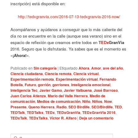
inscripción) está disponible en:
http://tedxgranvia.com/2016-07-13-tedxgranvia-2016-now/
Acompáñanos y ayúdanos a conseguir que lo más caliente del
día no se encuentre en la calle (aunque sea verano) sino en el
espacio de reflexión que creamos entre todos en
TEDx
GranVia
2016. Seguro que lo disfrutarás. Ya sabes que es el momento es
«
¡Ahora!
«.
Publicado en
Sin categoría
|
Etiquetado
Ahora
,
Amor
,
ave del año
,
Ciencia ciudadana
,
Ciencia remota
,
Ciencia virtual
,
Experimentación remota
,
Experimentación virtual
,
Fernando
Botella
,
Futuro
,
gorrión
,
gorriones
,
Inteligencia emocional
,
Inteligencia Tec
,
Javier Gamo
,
Javier Valbuena
,
José Barroso
,
Juan Carlos Atienza
,
Mario del Valle Herrera
,
Medio de
comunicación
,
Medios de comunicación
,
Niño
,
Niños
,
Now
,
Presente
,
Queno Herrera
,
Radio
,
SEO Birdlife
,
SEO/Birdlife
,
TED
,
TEDTalk
,
TEDTalks
,
TEDx
,
TEDxGranVia
,
TEDxGranVia 2016
,
TEDxTalk
,
TEDxTalks
,
Víctor R. Alfaro
|
Deja un comentario
B