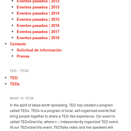
Eventos pasados | 2012
Eventos pasados | 2013
Eventos pasados | 2014
Eventos pasados | 2015
Eventos pasados | 2016
Eventos pasados | 2017
Eventos pasados | 2019
Contacto
Solicitud de información
Prensa
TED / TEDX
TED
TEDx
WHAT IS TEDX
In the spirit of ideas worth spreading, TED has created a program
called TEDx. TEDx is a program of local, self-organized events that
bring people together to share a TED-like experience. Our event is
called TEDxGranVia, where x = independently organized TED event.
At our TEDxGranVia event, TEDTalks video and live speakers will