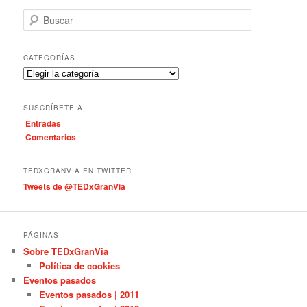
B
u
s
c
CATEGORÍAS
a
C
r
a
t
SUSCRÍBETE A
e
Entradas
g
Comentarios
o
r
í
TEDXGRANVIA EN TWITTER
a
Tweets de @TEDxGranVia
s
PÁGINAS
Sobre TEDxGranVia
Política de cookies
Eventos pasados
Eventos pasados | 2011