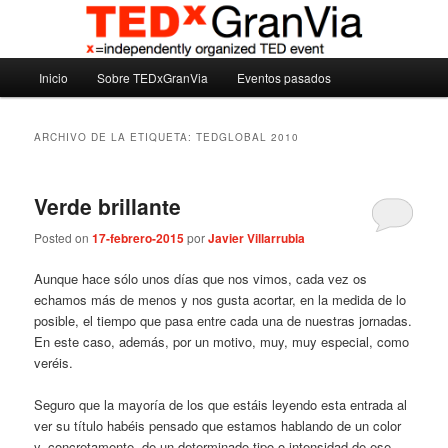
Ir
Ir
Madrid – España – Spain
al
al
contenido
contenido
Menú
principal
secundario
Inicio
Sobre TEDxGranVia
Eventos pasados
TEDxGranVia
principal
ARCHIVO DE LA ETIQUETA:
TEDGLOBAL 2010
Verde brillante
Posted on
17-febrero-2015
por
Javier Villarrubia
Aunque hace sólo unos días que nos vimos, cada vez os
echamos más de menos y nos gusta acortar, en la medida de lo
posible, el tiempo que pasa entre cada una de nuestras jornadas.
En este caso, además, por un motivo, muy, muy especial, como
veréis.
Seguro que la mayoría de los que estáis leyendo esta entrada al
ver su título habéis pensado que estamos hablando de un color
y, concretamente, de un determinado tipo o intensidad de ese