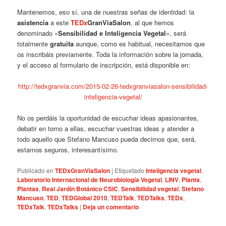
Mantenemos, eso sí, una de nuestras señas de identidad: la
asistencia
a este
TEDx
GranViaSalon
, al que hemos
denominado «
Sensibilidad e Inteligencia Vegetal
«, será
totalmente
gratuita
aunque, como es habitual, necesitamos que
os inscribáis previamente. Toda la información sobre la jornada,
y el acceso al formulario de inscripción, está disponible en:
http://tedxgranvia.com/2015-02-26-tedxgranviasalon-sensibilidad-
inteligencia-vegetal/
No os perdáis la oportunidad de escuchar ideas apasionantes,
debatir en torno a ellas, escuchar vuestras ideas y atender a
todo aquello que Stefano Mancuso pueda decirnos que, será,
estamos seguros, interesantísimo.
Publicado en
TEDxGranViaSalon
|
Etiquetado
Inteligencia vegetal
,
Laboratorio Internacional de Neurobiología Vegetal
,
LINV
,
Planta
,
Plantas
,
Real Jardín Botánico CSIC
,
Sensibilidad vegetal
,
Stefano
Mancuso
,
TED
,
TEDGlobal 2010
,
TEDTalk
,
TEDTalks
,
TEDx
,
TEDxTalk
,
TEDxTalks
|
Deja un comentario