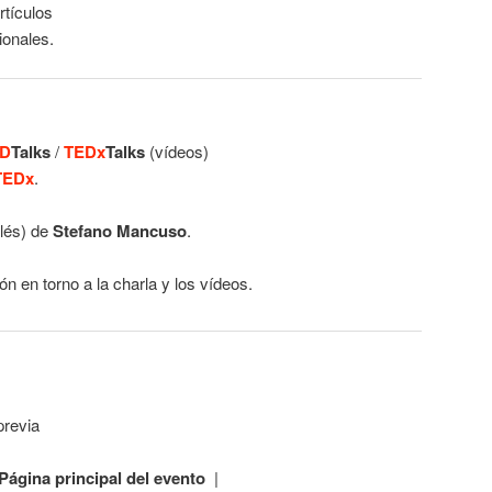
rtículos
ionales.
D
Talks
/
TEDx
Talks
(vídeos)
TEDx
.
glés) de
Stefano Mancuso
.
ón en torno a la charla y los vídeos.
previa
Página principal del evento
|