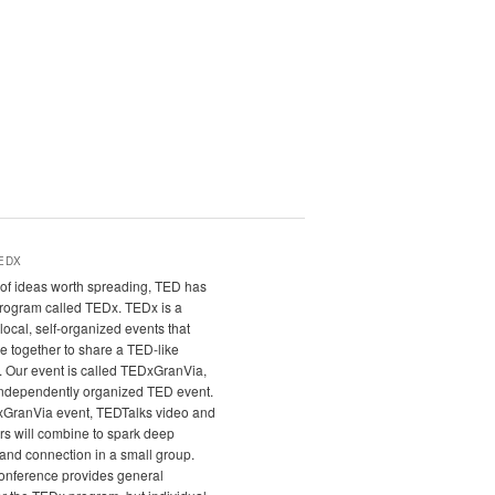
EDX
it of ideas worth spreading, TED has
program called TEDx. TEDx is a
local, self-organized events that
e together to share a TED-like
. Our event is called TEDxGranVia,
independently organized TED event.
xGranVia event, TEDTalks video and
rs will combine to spark deep
and connection in a small group.
nference provides general