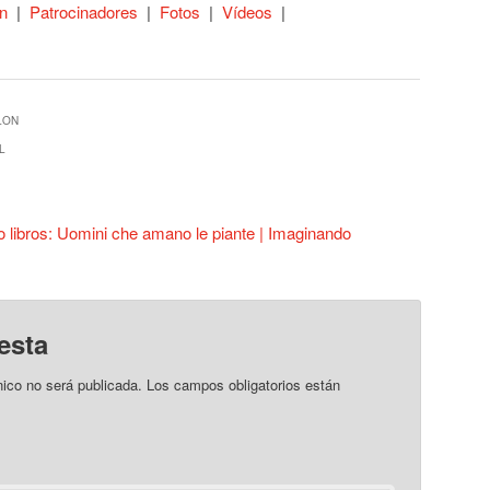
ón
|
Patrocinadores
|
Fotos
|
Vídeos
|
LON
L
 libros: Uomini che amano le piante | Imaginando
esta
nico no será publicada.
Los campos obligatorios están