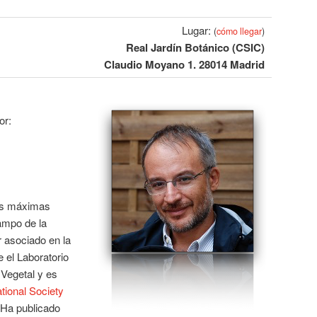
Lugar:
(
cómo llegar
)
Real Jardín Botánico (CSIC)
Claudio Moyano 1. 28014 Madrid
or:
as máximas
ampo de la
r asociado en la
e el Laboratorio
 Vegetal y es
ational Society
 Ha publicado