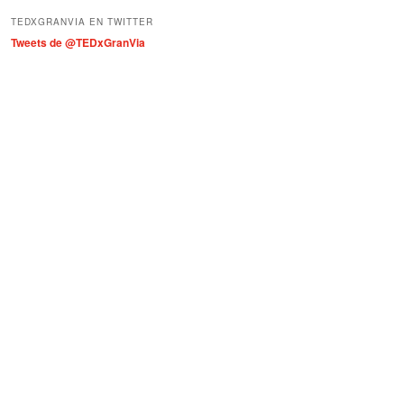
í
TEDXGRANVIA EN TWITTER
a
Tweets de @TEDxGranVia
s