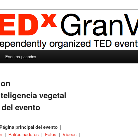
Eventos pasados
lon
nteligencia vegetal
 del evento
Página principal del evento
|
ón
|
Patrocinadores
|
Fotos
|
Vídeos
|