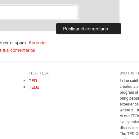
ducir el spam.
Aprende
e tus comentarios.
TED / TEDX
WHAT IS T
TED
In the spir
created a 
TEDx
program of 
bring peopl
experience
where x = 
At our TED
live speake
discussion 
The TED Co