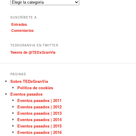
C
r
a
t
SUSCRÍBETE A
e
Entradas
g
Comentarios
o
r
í
TEDXGRANVIA EN TWITTER
a
Tweets de @TEDxGranVia
s
PÁGINAS
Sobre TEDxGranVia
Política de cookies
Eventos pasados
Eventos pasados | 2011
Eventos pasados | 2012
Eventos pasados | 2013
Eventos pasados | 2014
Eventos pasados | 2015
Eventos pasados | 2016