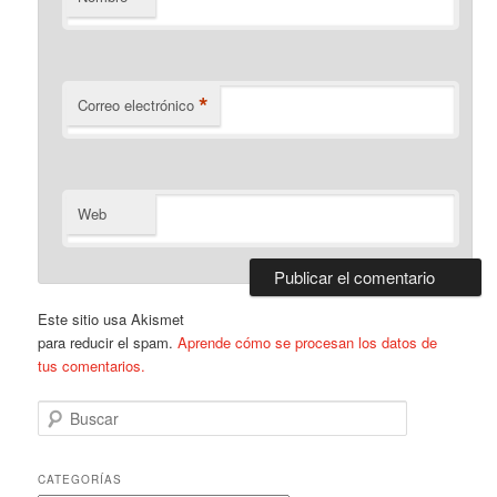
*
Correo electrónico
Web
Este sitio usa Akismet
para reducir el spam.
Aprende cómo se procesan los datos de
tus comentarios.
B
u
s
c
CATEGORÍAS
a