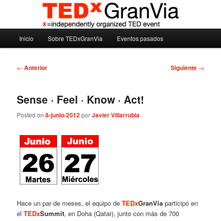
Ir
Madrid – España – Spain
al
contenido
Menú
principal
Inicio
Sobre TEDxGranVia
Eventos pasados
TEDxGranVia
principal
Navegación
←
Anterior
Siguiente
→
de
entradas
Sense · Feel · Know · Act!
Posted on
8-junio-2012
por
Javier Villarrubia
Hace un par de meses, el equipo de
TEDx
GranVia
participó en
el
TEDx
Summit
, en Doha (Qatar), junto con más de 700