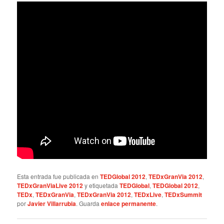
Esta entrada fue publicada en
TEDGlobal 2012
,
TEDxGranVia 2012
,
TEDxGranViaLive 2012
y etiquetada
TEDGlobal
,
TEDGlobal 2012
,
TEDx
,
TEDxGranVia
,
TEDxGranVia 2012
,
TEDxLive
,
TEDxSummit
por
Javier Villarrubia
. Guarda
enlace permanente
.