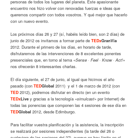
personas de todos los lugares del planeta. Este apasionante
encuentro nos hizo volver con renovadas fuerzas e ideas que
queremos compartir con todos vosotros. Y qué mejor que hacerlo
con un nuevo evento.
Los próximos días 26 y 27 (sí, habéis leído bien, son 2 días) de
junio de 2012 os invitamos a formar parte de
TEDx
GranVia
2012. Durante el primero de los días, en horario de tarde,
disfrutaremos de las intervenciones de 8 excelentes ponentes
presenciales que, en torno al tema «
Sense · Feel · Know · Act!
»
nos ofrecerán 8 interesantes charlas.
El día siguiente, el 27 de junio, al igual que hicimos el año
pasado (con
TED
Global
2011) y el 1 de marzo de 2012 (con
TED
2012), podremos disfrutar en directo (en un evento
TEDx
Live
y gracias a la tecnología «
simulcast
» por Internet) de
todas las ponencias que componen las 4 sesiones de ese día en
TED
Global
2012, desde Edimburgo.
Para facilitar vuestra planificación y la asistencia, la inscripción
se realizará por sesiones independientes (la tarde del 26 o
cualquiera de las sesiones del 27), aunque no hay límite en el