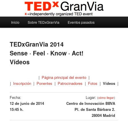
Ir
Madrid – España – Spain
al
contenido
Menú
principal
Inicio
Sobre TEDxGranVia
Eventos pasados
TEDxGranVia
principal
TEDxGranVia 2014
Sense · Feel · Know · Act!
Vídeos
|
Página principal del evento
|
|
Inscripción
|
Ponentes
|
Patrocinadores
|
Fotos
|
Vídeos
|
Fecha:
Lugar:
(
cómo llegar
)
12 de junio de 2014
Centro de Innovación BBVA
15:45 h.
Pl. de Santa Bárbara 2.
28004 Madrid