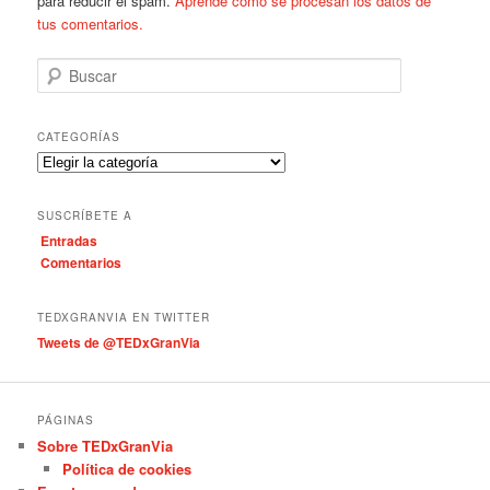
para reducir el spam.
Aprende cómo se procesan los datos de
tus comentarios.
B
u
s
c
CATEGORÍAS
a
C
r
a
t
SUSCRÍBETE A
e
Entradas
g
Comentarios
o
r
í
TEDXGRANVIA EN TWITTER
a
Tweets de @TEDxGranVia
s
PÁGINAS
Sobre TEDxGranVia
Política de cookies