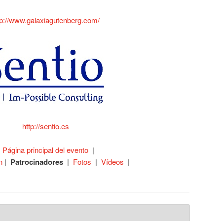
tp://www.galaxiagutenberg.com/
http://sentio.es
|
Página principal del evento
|
n
|
Patrocinadores
|
Fotos
|
Vídeos
|