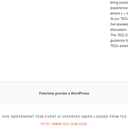
bring peopl
experience
where x = 
At our TED
live speake
discussion 
The TED Co
guidance fo
TEDx events
Funciona gracias a WordPress
THIS INDEPENDENT TEDX EVENT IS OPERATED UNDER LICENSE FROM TED
HTTP://WWW.TED.COM/TEDX