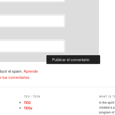
ducir el spam.
Aprende
e tus comentarios.
TED / TEDX
WHAT IS T
TED
In the spir
created a 
TEDx
program of 