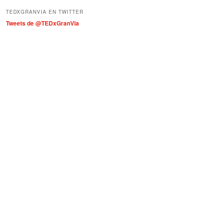
í
TEDXGRANVIA EN TWITTER
a
Tweets de @TEDxGranVia
s