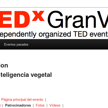
Eventos pasados
lon
nteligencia vegetal
|
Página principal del evento
|
n
|
Patrocinadores
|
Fotos
|
Vídeos
|