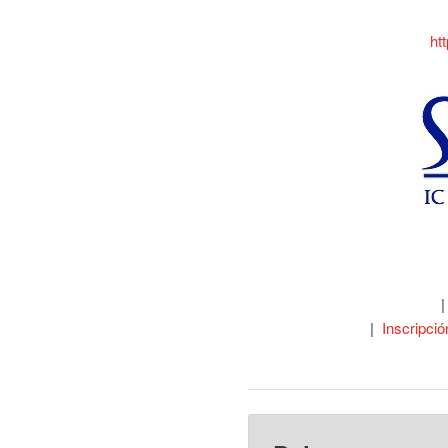
ht
|
Inscripció