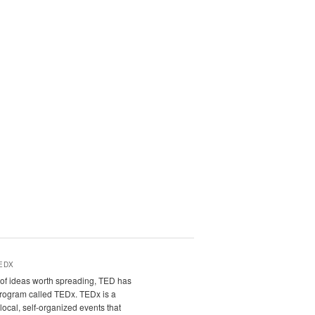
EDX
it of ideas worth spreading, TED has
program called TEDx. TEDx is a
local, self-organized events that