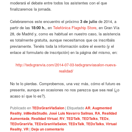
moderará el debate entre todos los asistentes con el que
finalizaremos la jornada.
Celebraremos este encuentro el próximo
3 de julio
de 2014, a
partir de las
18:00 h.
, en
Telefónica Flagship Store
, en Gran Vía
28, de Madrid y, como es habitual en nuestro caso, la asistencia
es totalmente gratuita, aunque necesitamos que os inscribáis
previamente. Tenéis toda la información sobre el evento (y el
enlace al formulario de inscripción) en la página del mismo, en:
http://tedxgranvia.com/2014-07-03-tedxgranviasalon-nueva-
realidad/
No te lo pierdas. Comprobemos, una vez más, cómo el futuro es
presente, aunque en ocasiones no nos parezca que sea real (¿o
acaso sí que lo es?).
Publicado en
TEDxGranViaSalon
|
Etiquetado
AR
,
Augmented
Reality
,
inMediaStudio
,
José Luis Navarro Salinas
,
RA
,
Realidad
Aumentada
,
Realidad Virtual
,
RV
,
TEDTalk
,
TEDTalks
,
TEDx
,
TEDxGranVia
,
TEDxGranViaSalon
,
TEDxTalk
,
TEDxTalks
,
Virtual
Reality
,
VR
|
Deja un comentario