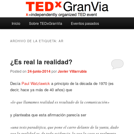
Ir
Ir
Madrid – España – Spain
al
al
contenido
contenido
Menú
principal
secundario
Inicio
Sobre TEDxGranVia
Eventos pasados
TEDxGranVia
principal
ARCHIVO DE LA ETIQUETA:
AR
¿Es real la realidad?
Posted on
24-junio-2014
por
Javier Villarrubia
Decía
Paul Watzlawick
a principio de la década de 1970 (es
decir, hace ya más de 40 años) que
«lo que llamamos realidad es resultado de la comunicación»
y planteaba que esta afirmación parecía ser
«una tesis paradójica, que pone el carro delante de la yunta, dado
que la realidad es, de toda evidencia, lo que la cosa es realmente,