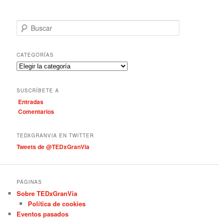
B
u
s
c
CATEGORÍAS
a
C
r
a
t
SUSCRÍBETE A
e
Entradas
g
Comentarios
o
r
í
TEDXGRANVIA EN TWITTER
a
Tweets de @TEDxGranVia
s
PÁGINAS
Sobre TEDxGranVia
Política de cookies
Eventos pasados