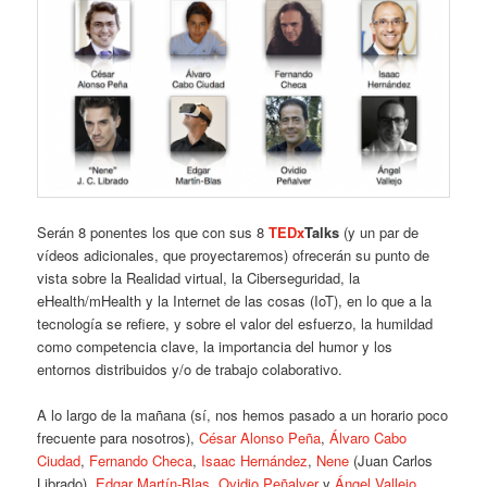
Serán 8 ponentes los que con sus 8
TEDx
Talks
(y un par de
vídeos adicionales, que proyectaremos) ofrecerán su punto de
vista sobre la Realidad virtual, la Ciberseguridad, la
eHealth/mHealth y la Internet de las cosas (IoT), en lo que a la
tecnología se refiere, y sobre el valor del esfuerzo, la humildad
como competencia clave, la importancia del humor y los
entornos distribuidos y/o de trabajo colaborativo.
A lo largo de la mañana (sí, nos hemos pasado a un horario poco
frecuente para nosotros),
César Alonso Peña
,
Álvaro Cabo
Ciudad
,
Fernando Checa
,
Isaac Hernández
,
Nene
(Juan Carlos
Librado),
Edgar Martín-Blas
,
Ovidio Peñalver
y
Ángel Vallejo