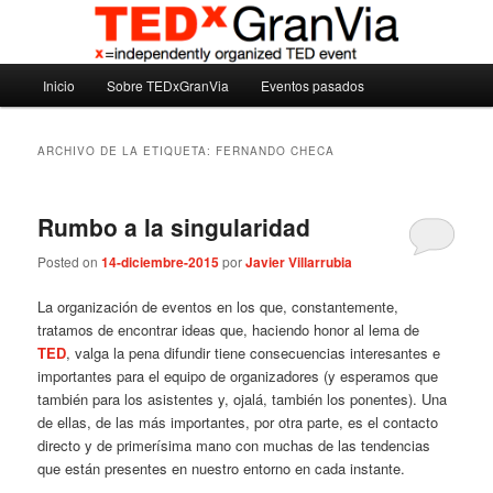
Ir
Ir
Madrid – España – Spain
al
al
contenido
contenido
Menú
principal
secundario
Inicio
Sobre TEDxGranVia
Eventos pasados
TEDxGranVia
principal
ARCHIVO DE LA ETIQUETA:
FERNANDO CHECA
Rumbo a la singularidad
Posted on
14-diciembre-2015
por
Javier Villarrubia
La organización de eventos en los que, constantemente,
tratamos de encontrar ideas que, haciendo honor al lema de
TED
, valga la pena difundir tiene consecuencias interesantes e
importantes para el equipo de organizadores (y esperamos que
también para los asistentes y, ojalá, también los ponentes). Una
de ellas, de las más importantes, por otra parte, es el contacto
directo y de primerísima mano con muchas de las tendencias
que están presentes en nuestro entorno en cada instante.