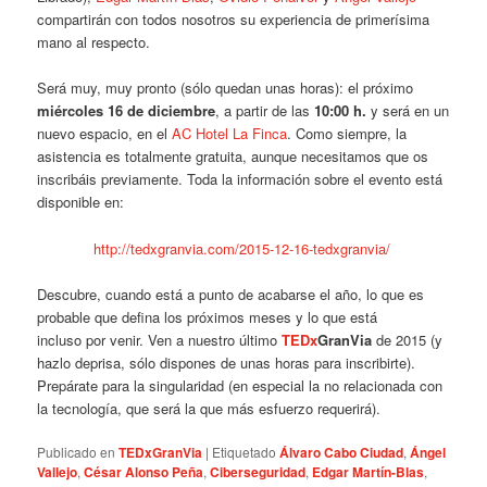
compartirán con todos nosotros su experiencia de primerísima
mano al respecto.
Será muy, muy pronto (sólo quedan unas horas): el próximo
miércoles 16 de diciembre
, a partir de las
10:00 h.
y será en un
nuevo espacio, en el
AC Hotel La Finca
. Como siempre, la
asistencia es totalmente gratuita, aunque necesitamos que os
inscribáis previamente. Toda la información sobre el evento está
disponible en:
http://tedxgranvia.com/2015-12-16-tedxgranvia/
Descubre, cuando está a punto de acabarse el año, lo que es
probable que defina los próximos meses y lo que está
incluso por venir. Ven a nuestro último
TEDx
GranVia
de 2015 (y
hazlo deprisa, sólo dispones de unas horas para inscribirte).
Prepárate para la singularidad (en especial la no relacionada con
la tecnología, que será la que más esfuerzo requerirá).
Publicado en
TEDxGranVia
|
Etiquetado
Álvaro Cabo Ciudad
,
Ángel
Vallejo
,
César Alonso Peña
,
Ciberseguridad
,
Edgar Martín-Blas
,