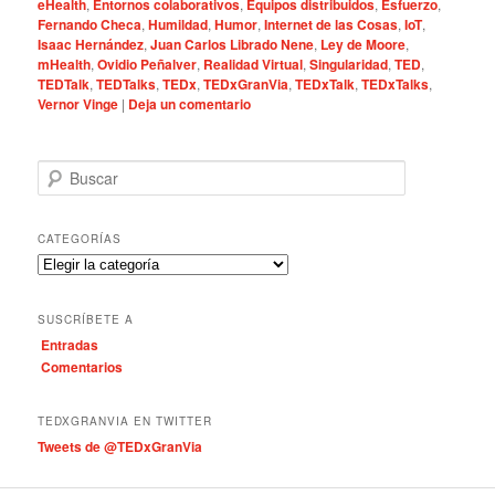
eHealth
,
Entornos colaborativos
,
Equipos distribuidos
,
Esfuerzo
,
Fernando Checa
,
Humildad
,
Humor
,
Internet de las Cosas
,
IoT
,
Isaac Hernández
,
Juan Carlos Librado Nene
,
Ley de Moore
,
mHealth
,
Ovidio Peñalver
,
Realidad Virtual
,
Singularidad
,
TED
,
TEDTalk
,
TEDTalks
,
TEDx
,
TEDxGranVia
,
TEDxTalk
,
TEDxTalks
,
Vernor Vinge
|
Deja un comentario
B
u
s
c
CATEGORÍAS
a
C
r
a
t
SUSCRÍBETE A
e
Entradas
g
Comentarios
o
r
í
TEDXGRANVIA EN TWITTER
a
Tweets de @TEDxGranVia
s