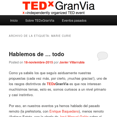
Ir
Ir
Madrid – España – Spain
al
al
contenido
contenido
Menú
principal
secundario
Inicio
Sobre TEDxGranVia
Eventos pasados
TEDxGranVia
principal
ARCHIVO DE LA ETIQUETA:
MARIE CURIE
Hablemos de … todo
Posted on
18-noviembre-2015
por
Javier Villarrubia
Como ya sabéis los que seguís asiduamente nuestras
propuestas (cada vez más, por cierto, ¡muchas gracias!), uno de
los rasgos distintivos de
TEDx
GranVia
es que nos interesan
muchísimos temas, esto es, somos curiosos a un nivel primario
y casi instintivo.
Por eso, en nuestros eventos ya hemos hablado del pasado
remoto (la prehistoria, con
Enrique
Baquedano
), menos remoto
(Antiguo Egipto, con la charla de
José Manuel Galán
sobre el