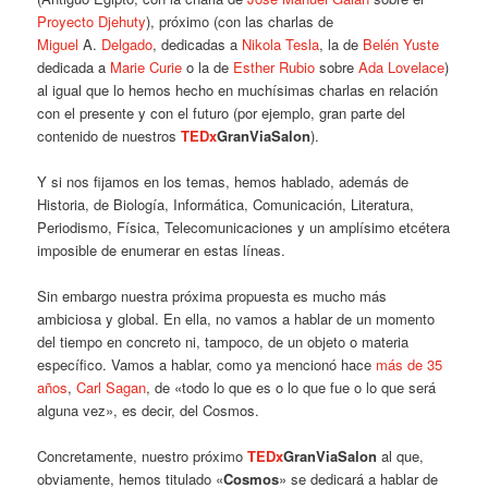
Proyecto Djehuty
), próximo (con las charlas de
Miguel
A.
Delgado
, dedicadas a
Nikola Tesla
, la de
Belén Yuste
dedicada a
Marie Curie
o la de
Esther Rubio
sobre
Ada Lovelace
)
al igual que lo hemos hecho en muchísimas charlas en relación
con el presente y con el futuro (por ejemplo, gran parte del
contenido de nuestros
TEDx
GranViaSalon
).
Y si nos fijamos en los temas, hemos hablado, además de
Historia, de Biología, Informática, Comunicación, Literatura,
Periodismo, Física, Telecomunicaciones y un amplísimo etcétera
imposible de enumerar en estas líneas.
Sin embargo nuestra próxima propuesta es mucho más
ambiciosa y global. En ella, no vamos a hablar de un momento
del tiempo en concreto ni, tampoco, de un objeto o materia
específico. Vamos a hablar, como ya mencionó hace
más de 35
años
,
Carl Sagan
, de «todo lo que es o lo que fue o lo que será
alguna vez», es decir, del Cosmos.
Concretamente, nuestro próximo
TEDx
GranViaSalon
al que,
obviamente, hemos titulado «
Cosmos
» se dedicará a hablar de