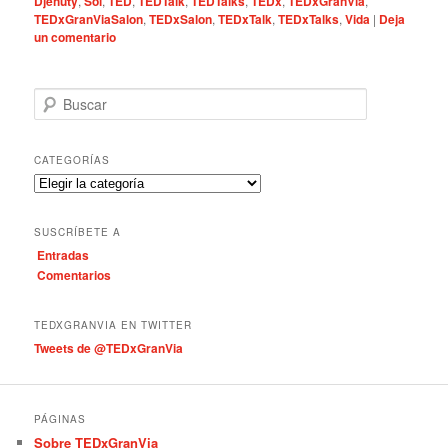
Djehuty
,
Sol
,
TED
,
TEDTalk
,
TEDTalks
,
TEDx
,
TEDxGranVia
,
TEDxGranViaSalon
,
TEDxSalon
,
TEDxTalk
,
TEDxTalks
,
Vida
|
Deja
un comentario
B
u
s
c
CATEGORÍAS
a
C
r
a
t
SUSCRÍBETE A
e
Entradas
g
Comentarios
o
r
í
TEDXGRANVIA EN TWITTER
a
Tweets de @TEDxGranVia
s
PÁGINAS
Sobre TEDxGranVia