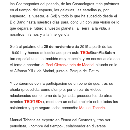
las Cosmogonías del pasado, de las Cosmologías más próximas
en el tiempo, del espacio, las galaxias, las estrellas (y, por
supuesto, la nuestra, el Sol) y todo lo que ha sucedido desde el
Big Bang hasta nuestros días para, concluir, con una visión de lo
que depara el futuro a nuestro planeta, la Tierra, a la vida, a
nosotros mismos y a la inteligencia.
Será el próximo día
26 de noviembre
de 2015 a partir de las
18:00 h. y hemos seleccionado para este
TEDx
GranViaSalon
tan especial un sitio también muy especial y en consonancia con
el tema a abordar: el
Real Observatorio de Madrid
, situado en la
c/ Alfonso XII 3 de Madrid, junto al Parque del Retiro.
Y contaremos con la participación de un ponente que, tras su
charla (precedida, como siempre, por un par de vídeos
relacionados con el tema de la jornada, procedentes de otros
eventos
TED
/
TEDx
), moderará un debate abierto entre todos los
asistentes y que seguro todos conocéis:
Manuel Toharia
.
Manuel Toharia es experto en Física del Cosmos y, tras ser
periodista, «hombre del tiempo», colaborador en diversos