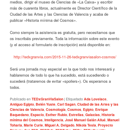
medios, dirigir el museo de Ciencias de «La Caixa» y escribir
más de cuarenta libros, actualmente es Director Científico de la
Ciudad de las Artes y las Ciencias de Valencia y acaba de
publicar «Historia mínima del Cosmos».
Como siempre la asistencia es gratuita, pero necesitamos que
os inscribáis previamente. Toda la información sobre este evento
(y el acceso al formulario de inscripción) está disponible en:
http://tedxgranvia.com/2015-11-26-tedxgranviasalon-cosmos/
Será una jornada muy especial en la que todo nos interesará y
hablaremos de todo lo que ha sucedido, está sucediendo o
sucederá (trataremos de evitar «spoilers»). Os esperamos a
todos.
Publicado en
TEDxGranViaSalon
|
Etiquetado
Ada Lovelace
,
Antiguo Egipto
,
Belén Yuste
,
Carl Sagan
,
Ciudad de las Artes y las
Ciencias de Valencia
,
Cosmología
,
Cosmos
,
Egipto
,
Enrique
Baquedano
,
Espacio
,
Esther Rubio
,
Estrellas
,
Galaxias
,
Historia
mínima del Cosmos
,
Inteligencia
,
José Manuel Galán Allué
,
Manuel
Toharia
,
Marie Curie
,
Miguel A. Delgado
,
Nikola Tesla
,
Proyecto