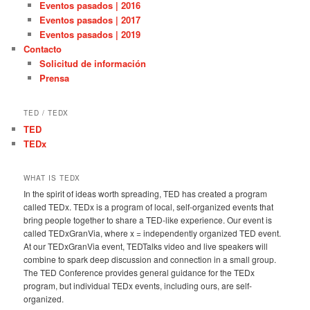
Eventos pasados | 2016
Eventos pasados | 2017
Eventos pasados | 2019
Contacto
Solicitud de información
Prensa
TED / TEDX
TED
TEDx
WHAT IS TEDX
In the spirit of ideas worth spreading, TED has created a program
called TEDx. TEDx is a program of local, self-organized events that
bring people together to share a TED-like experience. Our event is
called TEDxGranVia, where x = independently organized TED event.
At our TEDxGranVia event, TEDTalks video and live speakers will
combine to spark deep discussion and connection in a small group.
The TED Conference provides general guidance for the TEDx
program, but individual TEDx events, including ours, are self-
organized.