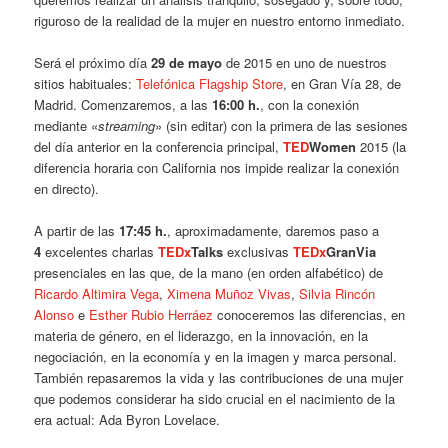
riguroso de la realidad de la mujer en nuestro entorno inmediato.
Será el próximo día
29 de mayo
de 2015 en uno de nuestros
sitios habituales:
Telefónica Flagship Store
, en Gran Vía 28, de
Madrid. Comenzaremos, a las
16:00 h.
, con la conexión
mediante «
streaming
» (sin editar) con la primera de las sesiones
del día anterior en la conferencia principal,
TED
Women
2015 (la
diferencia horaria con California nos impide realizar la conexión
en directo).
A partir de las
17:45 h.
, aproximadamente, daremos paso a
4
excelentes charlas
TEDx
Talks
exclusivas
TEDx
GranVia
presenciales en las que, de la mano (en orden alfabético) de
Ricardo Altimira Vega
,
Ximena Muñoz Vivas
,
Silvia Rincón
Alonso
e
Esther Rubio Herráez
conoceremos las diferencias, en
materia de género, en el liderazgo, en la innovación, en la
negociación, en la economía y en la imagen y marca personal.
También repasaremos la vida y las contribuciones de una mujer
que podemos considerar ha sido crucial en el nacimiento de la
era actual: Ada Byron Lovelace.