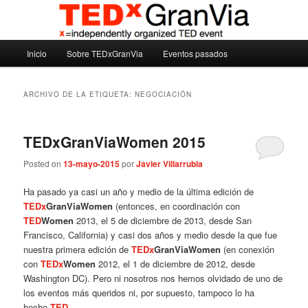
Ir
Ir
Madrid – España – Spain
al
al
contenido
contenido
Menú
principal
secundario
Inicio
Sobre TEDxGranVia
Eventos pasados
TEDxGranVia
principal
ARCHIVO DE LA ETIQUETA:
NEGOCIACIÓN
TEDxGranViaWomen 2015
Posted on
13-mayo-2015
por
Javier Villarrubia
Ha pasado ya casi un año y medio de la última edición de
TEDx
GranViaWomen
(entonces, en coordinación con
TED
Women
2013, el 5 de diciembre de 2013, desde San
Francisco, California) y casi dos años y medio desde la que fue
nuestra primera edición de
TEDx
GranViaWomen
(en conexión
con
TEDx
Women
2012, el 1 de diciembre de 2012, desde
Washington DC). Pero ni nosotros nos hemos olvidado de uno de
los eventos más queridos ni, por supuesto, tampoco lo ha
hecho
TED
.