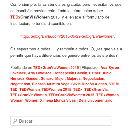
Como siempre, la asistencia es gratuita, pero necesitamos que
os inscribáis previamente. Toda la información sobre
TEDx
GranViaWomen
2015, y el enlace al formulario de
inscripción, lo tenéis disponible en:
http://tedxgranvia.com/2015-05-29-tedxgranviawomen/
Os esperamos a todas … y también a todos. O, ¿es que vais a
permitir que haya diferencias de género entre los asistentes?
Publicado en
TEDxGranViaWomen 2015
|
Etiquetado
Ada Byron
Lovelace
,
Ada Lovelace
,
Concepción Galdón
,
Esther Rubio
Herráez
,
Gender
,
Género
,
Mujer
,
Mujeres
,
Negociación
,
Negotiation
,
Ricardo Altimira Vega
,
Silvia Rincón Alonso
,
STEM
,
TED
,
TEDWomen
,
TEDWomen 2015
,
TEDx
,
TEDxGranVia
,
TEDxGranViaWomen
,
TEDxGranViaWomen 2015
,
TEDxWomen
,
Woman
,
Women
,
Ximena Muñoz Vivas
|
Deja un comentario
B
u
s