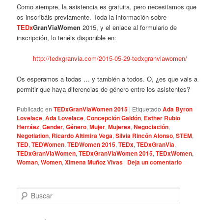
Como siempre, la asistencia es gratuita, pero necesitamos que
os inscribáis previamente. Toda la información sobre
TEDx
GranViaWomen
2015, y el enlace al formulario de
inscripción, lo tenéis disponible en:
http://tedxgranvia.com/2015-05-29-tedxgranviawomen/
Os esperamos a todas … y también a todos. O, ¿es que vais a
permitir que haya diferencias de género entre los asistentes?
Publicado en
TEDxGranViaWomen 2015
|
Etiquetado
Ada Byron
Lovelace
,
Ada Lovelace
,
Concepción Galdón
,
Esther Rubio
Herráez
,
Gender
,
Género
,
Mujer
,
Mujeres
,
Negociación
,
Negotiation
,
Ricardo Altimira Vega
,
Silvia Rincón Alonso
,
STEM
,
TED
,
TEDWomen
,
TEDWomen 2015
,
TEDx
,
TEDxGranVia
,
TEDxGranViaWomen
,
TEDxGranViaWomen 2015
,
TEDxWomen
,
Woman
,
Women
,
Ximena Muñoz Vivas
|
Deja un comentario
B
u
s