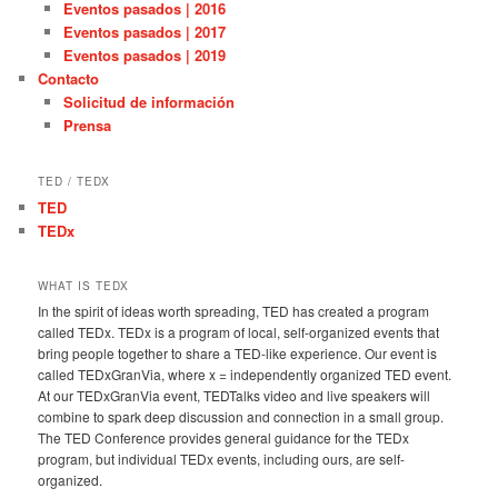
Eventos pasados | 2016
Eventos pasados | 2017
Eventos pasados | 2019
Contacto
Solicitud de información
Prensa
TED / TEDX
TED
TEDx
WHAT IS TEDX
In the spirit of ideas worth spreading, TED has created a program
called TEDx. TEDx is a program of local, self-organized events that
bring people together to share a TED-like experience. Our event is
called TEDxGranVia, where x = independently organized TED event.
At our TEDxGranVia event, TEDTalks video and live speakers will
combine to spark deep discussion and connection in a small group.
The TED Conference provides general guidance for the TEDx
program, but individual TEDx events, including ours, are self-
organized.