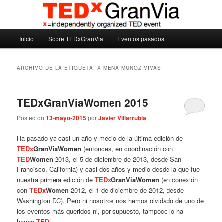
Ir
Ir
Madrid – España – Spain
al
al
contenido
contenido
Menú
principal
secundario
Inicio
Sobre TEDxGranVia
Eventos pasados
TEDxGranVia
principal
ARCHIVO DE LA ETIQUETA:
XIMENA MUÑOZ VIVAS
TEDxGranViaWomen 2015
Posted on
13-mayo-2015
por
Javier Villarrubia
Ha pasado ya casi un año y medio de la última edición de
TEDx
GranViaWomen
(entonces, en coordinación con
TED
Women
2013, el 5 de diciembre de 2013, desde San
Francisco, California) y casi dos años y medio desde la que fue
nuestra primera edición de
TEDx
GranViaWomen
(en conexión
con
TEDx
Women
2012, el 1 de diciembre de 2012, desde
Washington DC). Pero ni nosotros nos hemos olvidado de uno de
los eventos más queridos ni, por supuesto, tampoco lo ha
hecho
TED
.