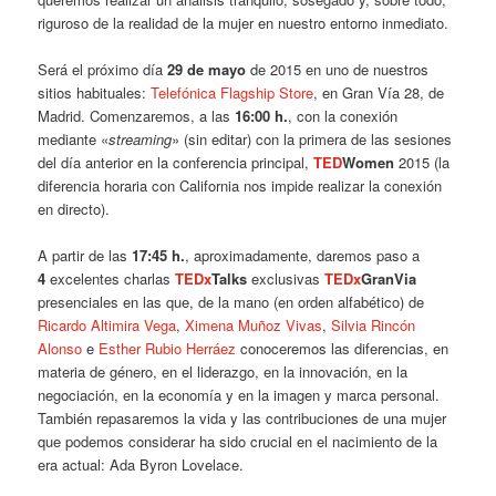
riguroso de la realidad de la mujer en nuestro entorno inmediato.
Será el próximo día
29 de mayo
de 2015 en uno de nuestros
sitios habituales:
Telefónica Flagship Store
, en Gran Vía 28, de
Madrid. Comenzaremos, a las
16:00 h.
, con la conexión
mediante «
streaming
» (sin editar) con la primera de las sesiones
del día anterior en la conferencia principal,
TED
Women
2015 (la
diferencia horaria con California nos impide realizar la conexión
en directo).
A partir de las
17:45 h.
, aproximadamente, daremos paso a
4
excelentes charlas
TEDx
Talks
exclusivas
TEDx
GranVia
presenciales en las que, de la mano (en orden alfabético) de
Ricardo Altimira Vega
,
Ximena Muñoz Vivas
,
Silvia Rincón
Alonso
e
Esther Rubio Herráez
conoceremos las diferencias, en
materia de género, en el liderazgo, en la innovación, en la
negociación, en la economía y en la imagen y marca personal.
También repasaremos la vida y las contribuciones de una mujer
que podemos considerar ha sido crucial en el nacimiento de la
era actual: Ada Byron Lovelace.