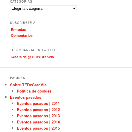
c
CATEGORÍAS
a
C
r
a
t
SUSCRÍBETE A
e
Entradas
g
Comentarios
o
r
í
TEDXGRANVIA EN TWITTER
a
Tweets de @TEDxGranVia
s
PÁGINAS
Sobre TEDxGranVia
Política de cookies
Eventos pasados
Eventos pasados | 2011
Eventos pasados | 2012
Eventos pasados | 2013
Eventos pasados | 2014
Eventos pasados | 2015