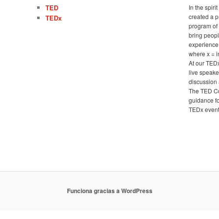
TED
In the spir
created a 
TEDx
program of 
bring peopl
experience
where x = 
At our TED
live speake
discussion 
The TED Co
guidance fo
TEDx events
Funciona gracias a WordPress