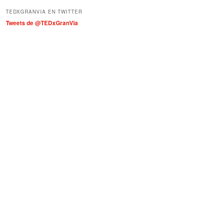
í
TEDXGRANVIA EN TWITTER
a
Tweets de @TEDxGranVia
s