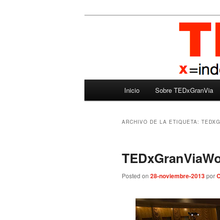
Ir
Ir
Madrid – España – Spain
al
al
contenido
contenido
TEDxGranVia
principal
secundario
Menú
Inicio
Sobre TEDxGranVia
principal
ARCHIVO DE LA ETIQUETA:
TEDXG
TEDxGranViaWo
Posted on
28-noviembre-2013
por
C