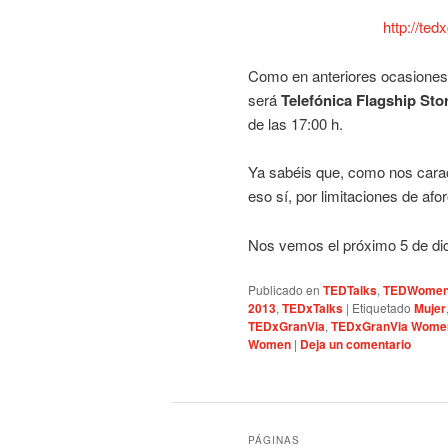
http://te
Como en anteriores ocasiones 
será
Telefónica Flagship Sto
de las 17:00 h.
Ya sabéis que, como nos caract
eso sí, por limitaciones de af
Nos vemos el próximo 5 de di
Publicado en
TEDTalks
,
TEDWome
2013
,
TEDxTalks
|
Etiquetado
Mujer
TEDxGranVia
,
TEDxGranVia Wome
Women
|
Deja un comentario
PÁGINAS