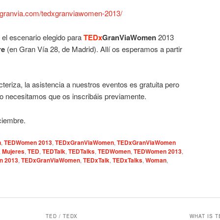
dxgranvia.com/tedxgranviawomen-2013/
el escenario elegido para
TEDx
GranViaWomen
2013
re
(en Gran Vía 28, de Madrid). Allí os esperamos a partir
eriza, la asistencia a nuestros eventos es gratuita pero
oro necesitamos que os inscribáis previamente.
ciembre.
n
,
TEDWomen 2013
,
TEDxGranViaWomen
,
TEDxGranViaWomen
,
Mujeres
,
TED
,
TEDTalk
,
TEDTalks
,
TEDWomen
,
TEDWomen 2013
,
n 2013
,
TEDxGranViaWomen
,
TEDxTalk
,
TEDxTalks
,
Woman
,
TED / TEDX
WHAT IS T