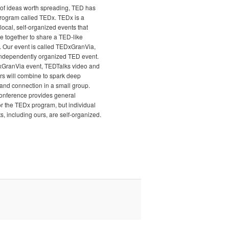
it of ideas worth spreading, TED has
program called TEDx. TEDx is a
local, self-organized events that
e together to share a TED-like
. Our event is called TEDxGranVia,
independently organized TED event.
xGranVia event, TEDTalks video and
rs will combine to spark deep
and connection in a small group.
nference provides general
r the TEDx program, but individual
, including ours, are self-organized.