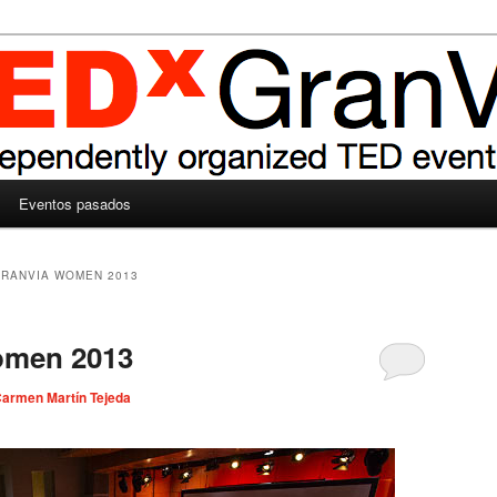
Eventos pasados
RANVIA WOMEN 2013
men 2013
armen Martín Tejeda