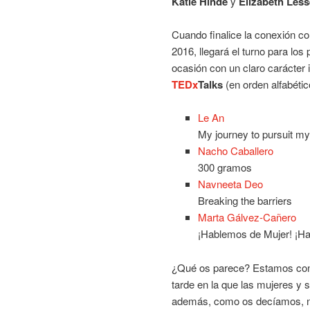
Katie Hinde
y
Elizabeth Less
Cuando finalice la conexión c
2016, llegará el turno para lo
ocasión con un claro carácter 
TEDx
Talks
(en orden alfabétic
Le An
My journey to pursuit m
Nacho Caballero
300 gramos
Navneeta Deo
Breaking the barriers
Marta Gálvez-Cañero
¡Hablemos de Mujer! ¡Ha
¿Qué os parece? Estamos conv
tarde en la que las mujeres y 
además, como os decíamos, no