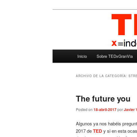
Ir
Ir
Madrid – España – Spain
al
al
contenido
contenido
TEDxGranVia
principal
secundario
Menú
Inicio
Sobre TEDxGranVia
principal
ARCHIVO DE LA CATEGORÍA:
STR
The future you
Posted on
18-abril-2017
por
Javier 
Algunos ya nos habéis pregunta
2017 de
TED
y si en esta oca