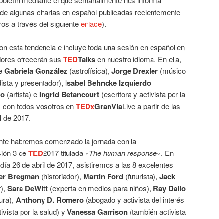
 boletín mediante el que semanalmente nos informa
o de algunas charlas en español publicadas recientemente
iros a través del siguiente
enlace
).
on esta tendencia e incluye toda una sesión en español en
dores ofrecerán sus
TED
Talks
en nuestro idioma. En ella,
de
Gabriela González
(astrofísica),
Jorge Drexler
(músico
dista y presentador),
Isabel Behncke Izquierdo
no
(artista) e
Ingrid Betancourt
(escritora y activista por la
s con todos vosotros en
TEDx
GranVia
Live a partir de las
l de 2017.
te habremos comenzado la jornada con la
sión 3 de
TED
2017 titulada «
The human response
«. En
el día 26 de abril de 2017, asistiremos a las 8 excelentes
er Bregman
(historiador),
Martin Ford
(futurista),
Jack
),
Sara DeWitt
(experta en medios para niños),
Ray Dalio
ura),
Anthony D. Romero
(abogado y activista del interés
ivista por la salud) y
Vanessa Garrison
(también activista