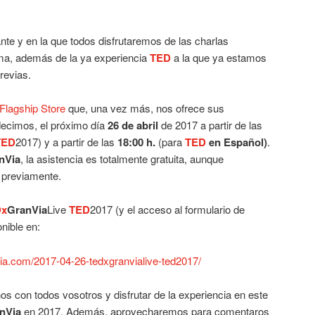
te y en la que todos disfrutaremos de las charlas
oma, además de la ya experiencia
TED
a la que ya estamos
revias.
 Flagship Store
que, una vez más, nos ofrece sus
decimos, el próximo día
26 de abril
de 2017 a partir de las
TED
2017) y a partir de las
18:00 h.
(para
TED
en Español)
.
nVia
, la asistencia es totalmente gratuita, aunque
 previamente.
Dx
GranVia
Live
TED
2017 (y el acceso al formulario de
nible en:
via.com/2017-04-26-tedxgranvialive-ted2017/
os con todos vosotros y disfrutar de la experiencia en este
nVia
en 2017. Además, aprovecharemos para comentaros