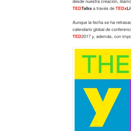
desde nuestra creación, íbamos 
TED
Talks
a través de
TEDx
Li
Aunque la fecha se ha retrasad
calendario global de conferen
TED
2017 y, además, con impo