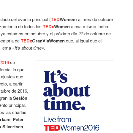
slado del evento principal (
TED
Women
) al mes de octubre
zamiento de todos los
TEDx
Women
a esa misma fecha.
ya estamos en octubre y el próximo día 27 de octubre de
catoria de
TEDx
GranViaWomen
que, al igual que el
o lema «
It’s about time
«.
2016
se
ornia, lo que
 ajustes que
cto, a partir
ctubre de 2016,
gran la
Sesión
ento principal.
os las charlas
erkam
,
Peter
a Silvertsen
,