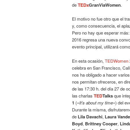
de
TEDx
GranViaWomen
.
El motivo no fue otro que el tra
y, como consecuencia, el apla
Pero no hay que esperar más: 
2016 regresa una nueva convo
evento principal, utilizará com
En esta ocasión,
TEDWomen 
celebra en San Francisco, Calif
nos ha obligado a hacer varios
nos permitan ofreceros, en dire
de las 17:30 h. del día 27 de o
las charlas
TED
Talks
que inte
1
(«
It’s about my time
«) del ev
Durante la misma, disfrutarem
de
Lila Davachi
,
Laura Vand
Boyd
,
Brittney Cooper
,
Lind