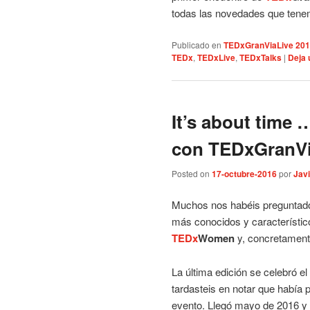
todas las novedades que tenem
Publicado en
TEDxGranViaLive 20
TEDx
,
TEDxLive
,
TEDxTalks
|
Deja 
It’s about time 
con TEDxGranV
Posted on
17-octubre-2016
por
Javi
Muchos nos habéis preguntado
más conocidos y característi
TEDx
Women
y, concretament
La última edición se celebró e
tardasteis en notar que había p
evento. Llegó mayo de 2016 y n