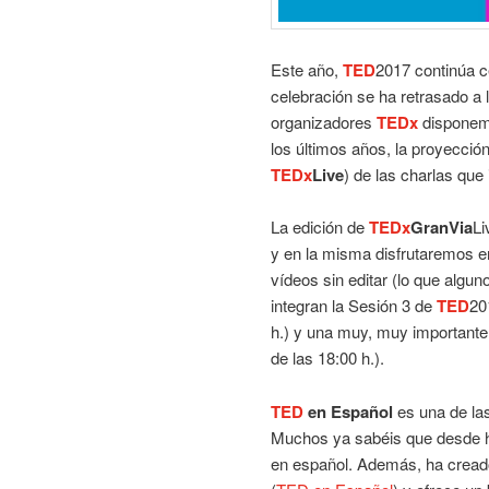
Este año,
TED
2017 continúa 
celebración se ha retrasado a
organizadores
TEDx
disponemo
los últimos años, la proyección
TEDx
Live
) de las charlas que
La edición de
TEDx
GranVia
Li
y en la misma disfrutaremos en 
vídeos sin editar (lo que algu
integran la Sesión 3 de
TED
20
h.) y una muy, muy importante
de las 18:00 h.).
TED
en Español
es una de la
Muchos ya sabéis que desde
en español. Además, ha cread