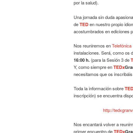
por la salud).
Una jornada sin duda apasionan
de
TED
en nuestro propio idi
acostumbrados en ediciones p
Nos reuniremos en
Telefónica
instalaciones. Será, como os 
16:00 h.
(para la Sesión 3 de
Y, como siempre en
TEDx
Gra
necesitamos que os inscribáis
Toda la información sobre
TE
inscripción) se encuentra dispo
http://tedxgran
Nos encantará volver a reunirn
primer encuentro de
TEDx
Gra