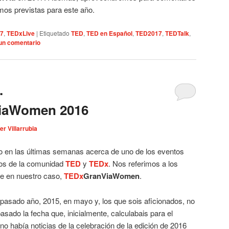
os previstas para este año.
17
,
TEDxLive
|
Etiquetado
TED
,
TED en Español
,
TED2017
,
TEDTalk
,
un comentario
…
iaWomen 2016
er Villarrubia
 en las últimas semanas acerca de uno de los eventos
cos de la comunidad
TED
y
TEDx
. Nos referimos a los
e en nuestro caso,
TEDx
GranViaWomen
.
l pasado año, 2015, en mayo y, los que sois aficionados, no
asado la fecha que, inicialmente, calculabais para el
o había noticias de la celebración de la edición de 2016