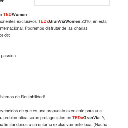
er
.
on
TED
Women
s ponentes exclusivos
TEDx
GranViaWomen
2016, en esta
internacional. Podremos disfrutar de las charlas
o) de:
y passion
blemos de Rentabilidad!
encidos de que es una propuesta excelente para una
su problemática serán protagonistas en
TEDx
GranVia
. Y,
 limitándonos a un entorno exclusivamente local (Nacho