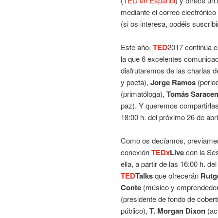
(
TED en Español
) y ofrece un
mediante el correo electrónic
(si os interesa, podéis suscrib
Este año,
TED
2017 continúa c
la que 6 excelentes comunica
disfrutaremos de las charlas 
y poeta),
Jorge Ramos
(perio
(primatóloga),
Tomás Sarace
paz). Y queremos compartirla
18:00 h. del próximo 26 de abri
Como os decíamos, previamen
conexión
TEDx
Live
con la Se
ella, a partir de las 16:00 h. d
TED
Talks
que ofrecerán
Rutg
Conte
(músico y emprendedor
(presidente de fondo de cobert
público),
T. Morgan Dixon
(act