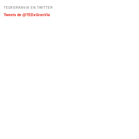
í
TEDXGRANVIA EN TWITTER
a
Tweets de @TEDxGranVia
s