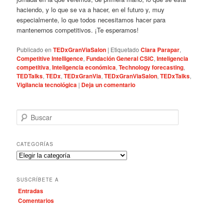
haciendo, y lo que se va a hacer, en el futuro y, muy
especialmente, lo que todos necesitamos hacer para
mantenernos competitivos. ¡Te esperamos!
Publicado en
TEDxGranViaSalon
|
Etiquetado
Clara Parapar
,
Competitive Intelligence
,
Fundación General CSIC
,
Inteligencia
competitiva
,
Inteligencia económica
,
Technology forecasting
,
TEDTalks
,
TEDx
,
TEDxGranVia
,
TEDxGranViaSalon
,
TEDxTalks
,
Vigilancia tecnológica
|
Deja un comentario
B
u
s
c
CATEGORÍAS
a
C
r
a
t
SUSCRÍBETE A
e
Entradas
g
Comentarios
o
r