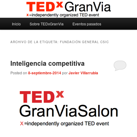
Ir
Ir
Madrid – España – Spain
al
al
contenido
contenido
Menú
principal
secundario
Inicio
Sobre TEDxGranVia
Eventos pasados
TEDxGranVia
principal
ARCHIVO DE LA ETIQUETA:
FUNDACIÓN GENERAL CSIC
Inteligencia competitiva
Posted on
8-septiembre-2014
por
Javier Villarrubia