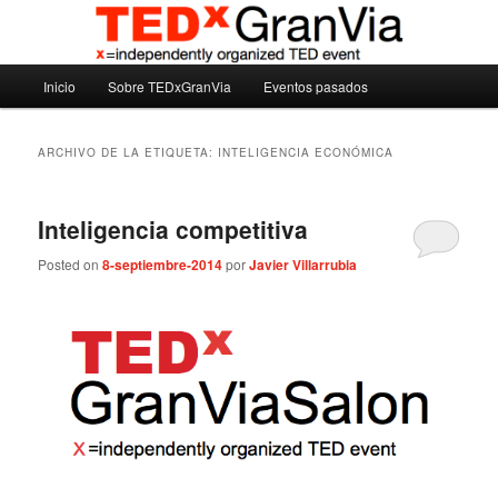
Ir
Ir
Madrid – España – Spain
al
al
contenido
contenido
Menú
principal
secundario
Inicio
Sobre TEDxGranVia
Eventos pasados
TEDxGranVia
principal
ARCHIVO DE LA ETIQUETA:
INTELIGENCIA ECONÓMICA
Inteligencia competitiva
Posted on
8-septiembre-2014
por
Javier Villarrubia