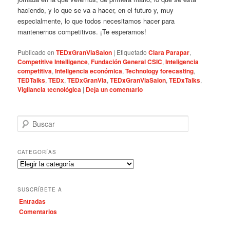
haciendo, y lo que se va a hacer, en el futuro y, muy
especialmente, lo que todos necesitamos hacer para
mantenernos competitivos. ¡Te esperamos!
Publicado en
TEDxGranViaSalon
|
Etiquetado
Clara Parapar
,
Competitive Intelligence
,
Fundación General CSIC
,
Inteligencia
competitiva
,
Inteligencia económica
,
Technology forecasting
,
TEDTalks
,
TEDx
,
TEDxGranVia
,
TEDxGranViaSalon
,
TEDxTalks
,
Vigilancia tecnológica
|
Deja un comentario
B
u
s
c
CATEGORÍAS
a
C
r
a
t
SUSCRÍBETE A
e
Entradas
g
Comentarios
o
r