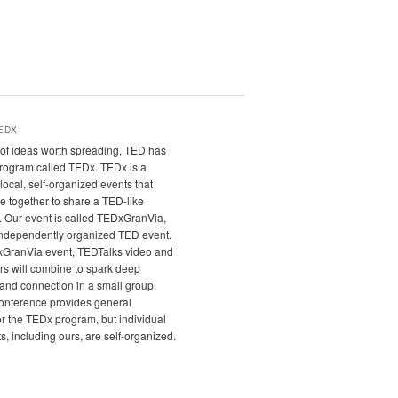
EDX
it of ideas worth spreading, TED has
program called TEDx. TEDx is a
local, self-organized events that
e together to share a TED-like
. Our event is called TEDxGranVia,
independently organized TED event.
xGranVia event, TEDTalks video and
rs will combine to spark deep
and connection in a small group.
nference provides general
r the TEDx program, but individual
, including ours, are self-organized.