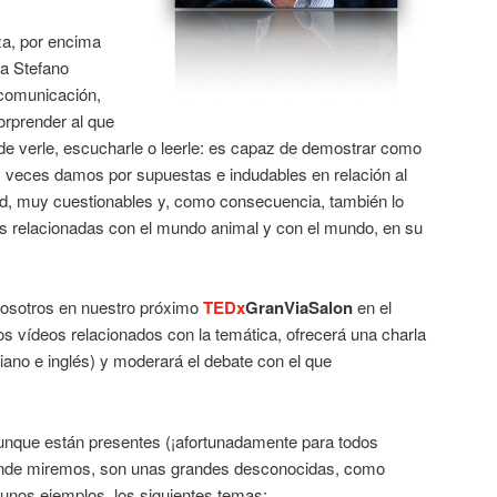
za, por encima
a Stefano
comunicación,
orprender al que
 de verle, escucharle o leerle: es capaz de demostrar como
 veces damos por supuestas e indudables en relación al
ad, muy cuestionables y, como consecuencia, también lo
s relacionadas con el mundo animal y con el mundo, en su
osotros en nuestro próximo
TEDx
GranViaSalon
en el
ios vídeos relacionados con la temática, ofrecerá una charla
aliano e inglés) y moderará el debate con el que
unque están presentes (¡afortunadamente para todos
donde miremos, son unas grandes desconocidas, como
gunos ejemplos, los siguientes temas: