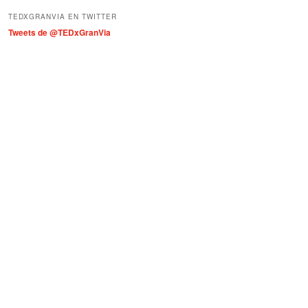
í
TEDXGRANVIA EN TWITTER
a
Tweets de @TEDxGranVia
s