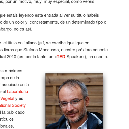
s, por un motivo, muy, muy especial, como veréis.
ue estáis leyendo esta entrada al ver su título habéis
de un color y, concretamente, de un determinado tipo o
mbargo, no es así.
 el título en italiano (¡sí, se escribe igual que en
rios libros que Stefano Mancusso, nuestro próximo ponente
bal
2010 (es, por lo tanto, un «
TED
Speaker»), ha escrito.
las máximas
ampo de la
r asociado en la
e el
Laboratorio
 Vegetal
y es
ational Society
 Ha publicado
rtículos
ionales.