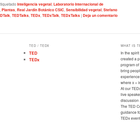
tiquetado
Inteligencia vegetal
,
Laboratorio Internacional de
,
Plantas
,
Real Jardín Botánico CSIC
,
Sensibilidad vegetal
,
Stefano
DTalk
,
TEDTalks
,
TEDx
,
TEDxTalk
,
TEDxTalks
|
Deja un comentario
TED / TEDX
WHAT IS T
TED
In the spir
created a 
TEDx
program of 
bring peopl
experience
where x = 
At our TED
live speake
discussion 
The TED Co
guidance fo
TEDx events