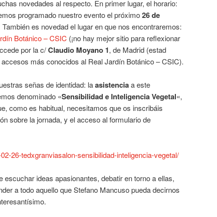
has novedades al respecto. En primer lugar, el horario:
hemos programado nuestro evento el próximo
26 de
. También es novedad el lugar en que nos encontraremos:
rdín Botánico – CSIC
(¡no hay mejor sitio para reflexionar
accede por la c/
Claudio Moyano 1
, de Madrid (estad
s accesos más conocidos al Real Jardín Botánico – CSIC).
estras señas de identidad: la
asistencia
a este
hemos denominado «
Sensibilidad e Inteligencia Vegetal
«,
e, como es habitual, necesitamos que os inscribáis
ón sobre la jornada, y el acceso al formulario de
02-26-tedxgranviasalon-sensibilidad-inteligencia-vegetal/
e escuchar ideas apasionantes, debatir en torno a ellas,
nder a todo aquello que Stefano Mancuso pueda decirnos
nteresantísimo.