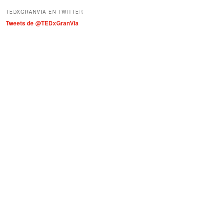
í
TEDXGRANVIA EN TWITTER
a
Tweets de @TEDxGranVia
s