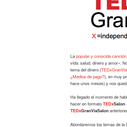
La
popular y conocida canción
vida: salud, dinero y amor». N
tema del dinero (
TEDxGranVia
¿Medios de pago?
), en muy p
hace unos meses) y nos queda 
Ha llegado el momento de hab
hacer en formato
TEDx
Salon
.
TEDx
GranViaSalon
anteriore
Abordaremos los temas de la 