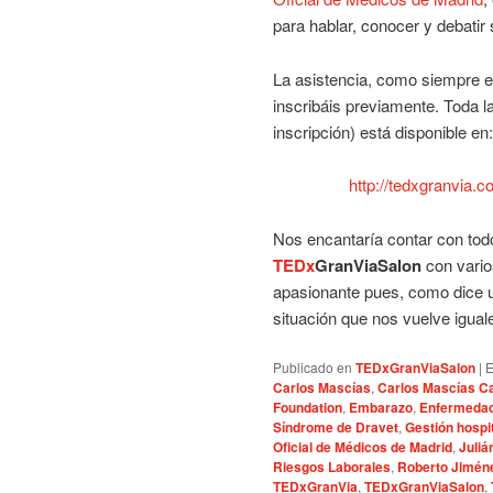
para hablar, conocer y debatir 
La asistencia, como siempre 
inscribáis previamente. Toda la
inscripción) está disponible en:
http://tedxgranvia.
Nos encantaría contar con todo
TEDx
GranViaSalon
con vario
apasionante pues, como dice u
situación que nos vuelve igua
Publicado en
TEDxGranViaSalon
|
E
Carlos Mascías
,
Carlos Mascías C
Foundation
,
Embarazo
,
Enfermeda
Síndrome de Dravet
,
Gestión hospit
Oficial de Médicos de Madrid
,
Juliá
Riesgos Laborales
,
Roberto Jimén
TEDxGranVia
,
TEDxGranViaSalon
,