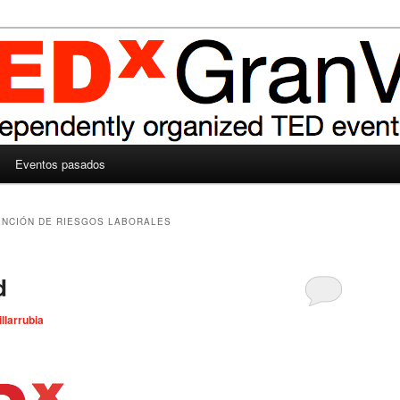
Eventos pasados
NCIÓN DE RIESGOS LABORALES
d
illarrubia