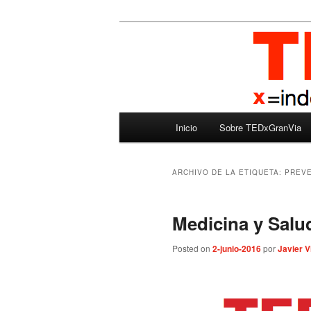
Ir
Ir
Madrid – España – Spain
al
al
contenido
contenido
TEDxGranVia
principal
secundario
Menú
Inicio
Sobre TEDxGranVia
principal
ARCHIVO DE LA ETIQUETA:
PREVE
Medicina y Salu
Posted on
2-junio-2016
por
Javier V