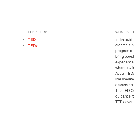
TED / TEDX
WHAT IS T
TED
In the spir
created a 
TEDx
program of 
bring peopl
experience
where x = 
At our TED
live speake
discussion 
The TED Co
guidance fo
TEDx events