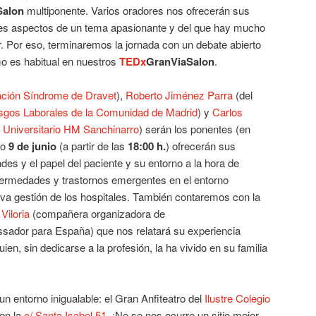
Salon
multiponente. Varios oradores nos ofrecerán sus
ntes aspectos de un tema apasionante y del que hay mucho
. Por eso, terminaremos la jornada con un debate abierto
mo es habitual en nuestros
TEDx
GranViaSalon
.
ción Síndrome de Dravet
),
Roberto Jiménez Parra
(del
esgos Laborales de la Comunidad de Madrid
) y
Carlos
l Universitario HM Sanchinarro
) serán los ponentes (en
mo
9 de junio
(a partir de las
18:00 h.
) ofrecerán sus
ades y el papel del paciente y su entorno a la hora de
nfermedades y trastornos emergentes en el entorno
eva gestión de los hospitales. También contaremos con la
Viloria
(compañera organizadora de
ador para España) que nos relatará su experiencia
en, sin dedicarse a la profesión, la ha vivido en su familia
 entorno inigualable: el Gran Anfiteatro del
Ilustre Colegio
 en la
c/ Santa Isabel 51
. ¡No se nos ocurre un sitio mejor