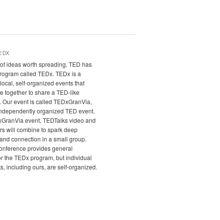
EDX
it of ideas worth spreading, TED has
program called TEDx. TEDx is a
local, self-organized events that
e together to share a TED-like
. Our event is called TEDxGranVia,
independently organized TED event.
xGranVia event, TEDTalks video and
rs will combine to spark deep
and connection in a small group.
nference provides general
r the TEDx program, but individual
, including ours, are self-organized.