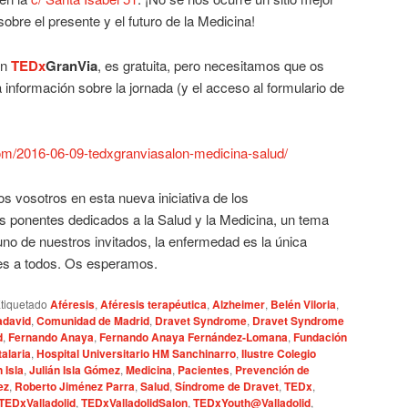
sobre el presente y el futuro de la Medicina!
en
TEDx
GranVia
, es gratuita, pero necesitamos que os
 información sobre la jornada (y el acceso al formulario de
com/2016-06-09-tedxgranviasalon-medicina-salud/
s vosotros en esta nueva iniciativa de los
s ponentes dedicados a la Salud y la Medicina, un tema
no de nuestros invitados, la enfermedad es la única
les a todos. Os esperamos.
tiquetado
Aféresis
,
Aféresis terapéutica
,
Alzheimer
,
Belén Viloria
,
adavid
,
Comunidad de Madrid
,
Dravet Syndrome
,
Dravet Syndrome
d
,
Fernando Anaya
,
Fernando Anaya Fernández-Lomana
,
Fundación
alaria
,
Hospital Universitario HM Sanchinarro
,
Ilustre Colegio
n Isla
,
Julián Isla Gómez
,
Medicina
,
Pacientes
,
Prevención de
ez
,
Roberto Jiménez Parra
,
Salud
,
Síndrome de Dravet
,
TEDx
,
TEDxValladolid
,
TEDxValladolidSalon
,
TEDxYouth@Valladolid
,