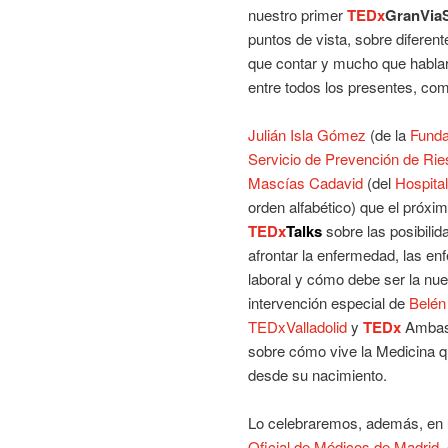
nuestro primer
TEDx
GranVia
puntos de vista, sobre difere
que contar y mucho que hablar
entre todos los presentes, co
Julián Isla Gómez
(de la
Funda
Servicio de Prevención de Ri
Mascías Cadavid
(del
Hospita
orden alfabético) que el próxi
TEDx
Talks
sobre las posibilid
afrontar la enfermedad, las e
laboral y cómo debe ser la nu
intervención especial de
Belén 
TEDxValladolid
y
TEDx
Ambass
sobre cómo vive la Medicina qui
desde su nacimiento.
Lo celebraremos, además, en un
Oficial de Médicos de Madrid
,