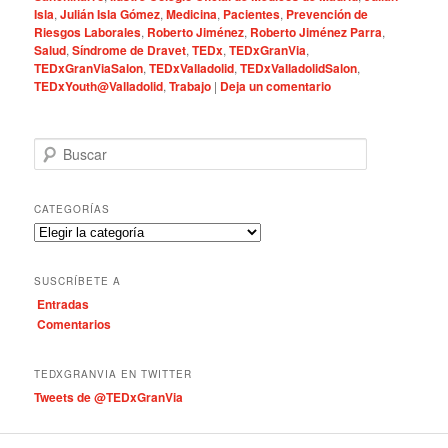
Isla
,
Julián Isla Gómez
,
Medicina
,
Pacientes
,
Prevención de
Riesgos Laborales
,
Roberto Jiménez
,
Roberto Jiménez Parra
,
Salud
,
Síndrome de Dravet
,
TEDx
,
TEDxGranVia
,
TEDxGranViaSalon
,
TEDxValladolid
,
TEDxValladolidSalon
,
TEDxYouth@Valladolid
,
Trabajo
|
Deja un comentario
B
u
s
c
CATEGORÍAS
a
C
r
a
t
SUSCRÍBETE A
e
Entradas
g
Comentarios
o
r
í
TEDXGRANVIA EN TWITTER
a
Tweets de @TEDxGranVia
s