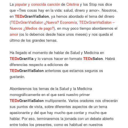
La
popular y conocida canción
de
Cristina
y los Stop nos dice
que «Tres cosas hay en la vida: salud, dinero y amor». Nosotros,
en
TEDx
GranViaSalon
, ya hemos abordado el tema del dinero
(
TEDxGranViaSalon ¿Nueva? Economía
,
TEDxGranViaSalon –
Nuevos ¿Medios de pago?
), en muy poco tiempo abordaremos el
amor
(os lo debemos desde hace unos meses) y nos queda el
último de los grandes temas.
Ha llegado el momento de hablar de Salud y Medicina en
TEDx
GranVia
y lo vamos hacer en formato
TEDx
Salon
. Habrá
diferencias respecto a ediciones de
TEDx
GranViaSalon
anteriores que estamos seguros os
gustarán.
Abordaremos los temas de la Salud y la Medicina
monográficamente en el que será nuestro primer
TEDx
GranViaSalon
multiponente. Varios oradores nos ofrecerán
sus puntos de vista, sobre diferentes aspectos de un tema
apasionante y del que hay mucho que contar y mucho que
hablar. Por eso, terminaremos la jornada con un debate abierto
entre todos los presentes, como es habitual en nuestros