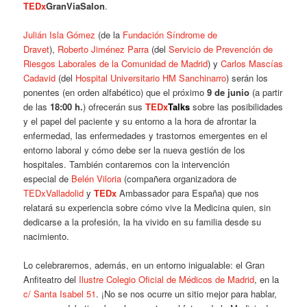
TEDx
GranViaSalon
.
Julián Isla Gómez
(de la
Fundación Síndrome de
Dravet
),
Roberto Jiménez Parra
(del
Servicio de Prevención de
Riesgos Laborales de la Comunidad de Madrid
) y
Carlos Mascías
Cadavid
(del
Hospital Universitario HM Sanchinarro
) serán los
ponentes (en orden alfabético) que el próximo
9 de junio
(a partir
de las
18:00 h.
) ofrecerán sus
TEDx
Talks
sobre las posibilidades
y el papel del paciente y su entorno a la hora de afrontar la
enfermedad, las enfermedades y trastornos emergentes en el
entorno laboral y cómo debe ser la nueva gestión de los
hospitales. También contaremos con la intervención
especial de
Belén Viloria
(compañera organizadora de
TEDxValladolid
y
TEDx
Ambassador para España) que nos
relatará su experiencia sobre cómo vive la Medicina quien, sin
dedicarse a la profesión, la ha vivido en su familia desde su
nacimiento.
Lo celebraremos, además, en un entorno inigualable: el Gran
Anfiteatro del
Ilustre Colegio Oficial de Médicos de Madrid
, en la
c/ Santa Isabel 51
. ¡No se nos ocurre un sitio mejor para hablar,