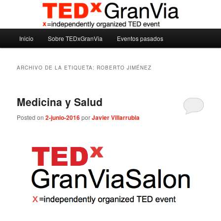
Ir
Ir
Madrid – España – Spain
al
al
contenido
contenido
Menú
principal
secundario
Inicio
Sobre TEDxGranVia
Eventos pasados
TEDxGranVia
principal
ARCHIVO DE LA ETIQUETA:
ROBERTO JIMÉNEZ
Medicina y Salud
Posted on
2-junio-2016
por
Javier Villarrubia