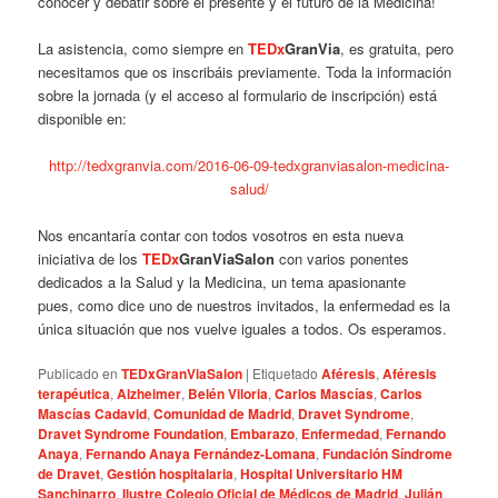
conocer y debatir sobre el presente y el futuro de la Medicina!
La asistencia, como siempre en
TEDx
GranVia
, es gratuita, pero
necesitamos que os inscribáis previamente. Toda la información
sobre la jornada (y el acceso al formulario de inscripción) está
disponible en:
http://tedxgranvia.com/2016-06-09-tedxgranviasalon-medicina-
salud/
Nos encantaría contar con todos vosotros en esta nueva
iniciativa de los
TEDx
GranViaSalon
con varios ponentes
dedicados a la Salud y la Medicina, un tema apasionante
pues, como dice uno de nuestros invitados, la enfermedad es la
única situación que nos vuelve iguales a todos. Os esperamos.
Publicado en
TEDxGranViaSalon
|
Etiquetado
Aféresis
,
Aféresis
terapéutica
,
Alzheimer
,
Belén Viloria
,
Carlos Mascías
,
Carlos
Mascías Cadavid
,
Comunidad de Madrid
,
Dravet Syndrome
,
Dravet Syndrome Foundation
,
Embarazo
,
Enfermedad
,
Fernando
Anaya
,
Fernando Anaya Fernández-Lomana
,
Fundación Síndrome
de Dravet
,
Gestión hospitalaria
,
Hospital Universitario HM
Sanchinarro
,
Ilustre Colegio Oficial de Médicos de Madrid
,
Julián