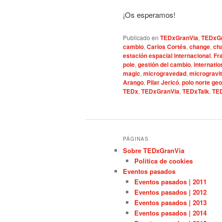
¡Os esperamos!
Publicado en
TEDxGranVia
,
TEDxGr
cambio
,
Carlos Cortés
,
change
,
ch
estación espacial internacional
,
Fr
pole
,
gestión del cambio
,
internatio
magic
,
microgravedad
,
microgravi
Arango
,
Pilar Jericó
,
polo norte geo
TEDx
,
TEDxGranVia
,
TEDxTalk
,
TE
PÁGINAS
Sobre TEDxGranVia
Política de cookies
Eventos pasados
Eventos pasados | 2011
Eventos pasados | 2012
Eventos pasados | 2013
Eventos pasados | 2014