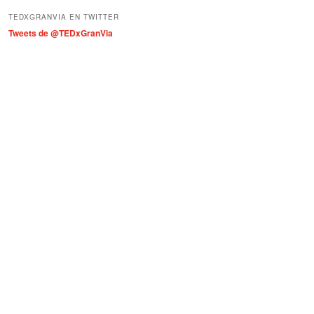
í
TEDXGRANVIA EN TWITTER
a
Tweets de @TEDxGranVia
s