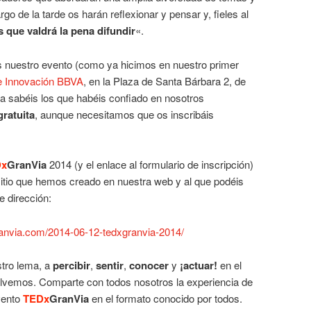
rgo de la tarde os harán reflexionar y pensar y, fieles al
s que valdrá la pena difundir
«.
 nuestro evento (como ya hicimos en nuestro primer
e Innovación BBVA
, en la Plaza de Santa Bárbara 2, de
a sabéis los que habéis confiado en nosotros
gratuita
, aunque necesitamos que os inscribáis
Dx
GranVia
2014 (y el enlace al formulario de inscripción)
sitio que hemos creado en nuestra web y al que podéis
e dirección:
granvia.com/2014-06-12-tedxgranvia-2014/
tro lema, a
percibir
,
sentir
,
conocer
y
¡actuar!
en el
lvemos. Comparte con todos nosotros la experiencia de
vento
TEDx
GranVia
en el formato conocido por todos.