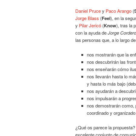
Daniel Pruce
y
Paco Arango
(
Jorge Blass
(
Feel
), en la seg
y
Pilar Jericó
(
Know
), tras la
con la ayuda de
Jorge Corder
las personas que, a lo largo d
nos mostrarán que la en
nos descubrirán las fron
nos enseñarán cómo ilu
nos llevarán hasta lo más
y hasta lo más bajo (deba
nos ayudarán a descubrir
nos impulsarán a progres
nos demostrarán como, pa
coordinado y organizado
¿Qué os parece la propuesta?
excelente conjunto de comuni