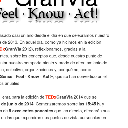
asado casi un año desde el día en que celebramos nuestro
a
de 2013. En aquel día, como ya hicimos en la edición
Dx
GranVia
2012), reflexionamos, gracias a la
ntes, sobre los conceptos que, desde nuestro punto de
rientar nuestro comportamiento y modo de afrontamiento de
upo, colectivo, organizaciones y, por qué no, como
Sense · Feel · Know · Act!
«, que se han convertido en el
os anuales.
lema para la edición de
TEDx
GranVia
2014 que se
 de junio de 2014
. Comenzaremos sobre las
15:45 h.
y
ón de
9 excelentes ponentes
que, en directo, ofrecerán sus
 en las que expondrán sus puntos de vista personales en