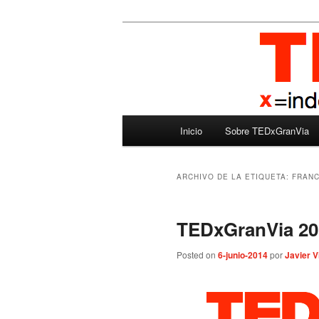
Ir
Ir
Madrid – España – Spain
al
al
contenido
contenido
TEDxGranVia
principal
secundario
Menú
Inicio
Sobre TEDxGranVia
principal
ARCHIVO DE LA ETIQUETA:
FRANC
TEDxGranVia 20
Posted on
6-junio-2014
por
Javier V