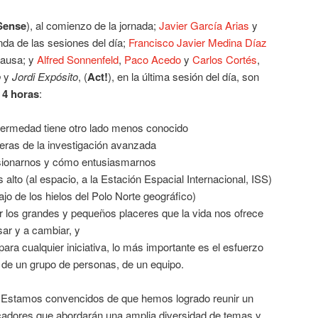
Sense
), al comienzo de la jornada;
Javier García Arias
y
unda de las sesiones del día;
Francisco Javier Medina Díaz
 pausa; y
Alfred Sonnenfeld
,
Paco Acedo
y
Carlos Cortés
,
o
y
Jordi Expósito
, (
Act!
), en la última sesión del día, son
e
4 horas
:
fermedad tiene otro lado menos conocido
teras de la investigación avanzada
sionarnos y cómo entusiasmarnos
 alto (al espacio, a la Estación Espacial Internacional, ISS)
jo de los hielos del Polo Norte geográfico)
 los grandes y pequeños placeres que la vida nos ofrece
ar y a cambiar, y
ra cualquier iniciativa, lo más importante es el esfuerzo
 de un grupo de personas, de un equipo.
 Estamos convencidos de que hemos logrado reunir un
cadores que abordarán una amplia diversidad de temas y