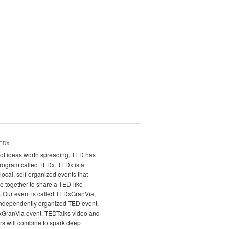
EDX
it of ideas worth spreading, TED has
program called TEDx. TEDx is a
local, self-organized events that
e together to share a TED-like
. Our event is called TEDxGranVia,
independently organized TED event.
xGranVia event, TEDTalks video and
rs will combine to spark deep