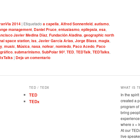
anVia 2014
|
Etiquetado
a capella
,
Alfred Sonnenfeld
,
autismo
,
ange management
,
Daniel Pruce
,
entusiasmo
,
epilepsia
,
esa
,
ancisco Javier Medina Díaz
,
Fundación Aladina
,
geographic north
nal space station
,
iss
,
Javier García Arias
,
Jorge Blass
,
magia
,
ty
,
music
,
Música
,
nasa
,
nofear
,
nomiedo
,
Paco Acedo
,
Paco
gráfico
,
submarinismo
,
SubPolar 90º
,
TED
,
TEDTalk
,
TEDTalks
,
DxTalks
|
Deja un comentario
TED / TEDX
WHAT IS T
TED
In the spir
created a 
TEDx
program of 
bring peopl
experience
where x = 
At our TED
live speake