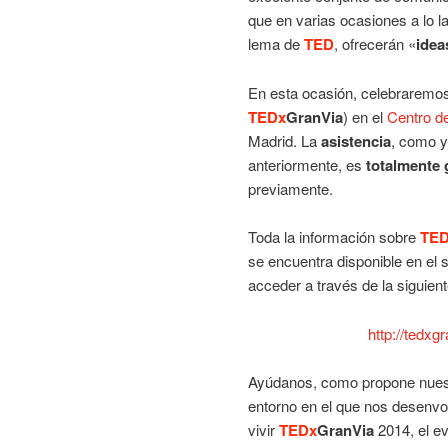
que en varias ocasiones a lo la
lema de
TED
, ofrecerán «
idea
En esta ocasión, celebraremos
TEDx
GranVia
) en el
Centro d
Madrid. La
asistencia
, como y
anteriormente, es
totalmente 
previamente.
Toda la información sobre
TE
se encuentra disponible en el 
acceder a través de la siguient
http://tedx
Ayúdanos, como propone nues
entorno en el que nos desenvo
vivir
TEDx
GranVia
2014, el e