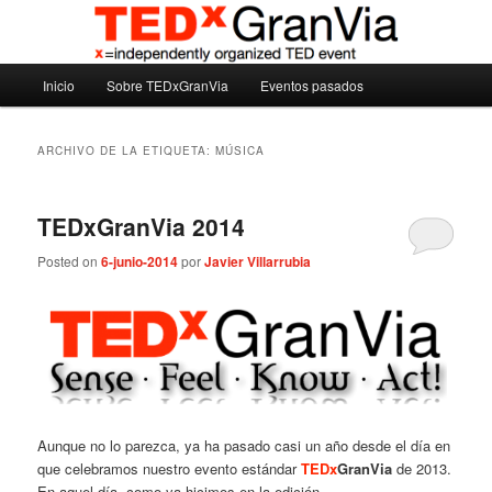
Ir
Ir
Madrid – España – Spain
al
al
contenido
contenido
Menú
principal
secundario
Inicio
Sobre TEDxGranVia
Eventos pasados
TEDxGranVia
principal
ARCHIVO DE LA ETIQUETA:
MÚSICA
TEDxGranVia 2014
Posted on
6-junio-2014
por
Javier Villarrubia
Aunque no lo parezca, ya ha pasado casi un año desde el día en
que celebramos nuestro evento estándar
TEDx
GranVia
de 2013.
En aquel día, como ya hicimos en la edición