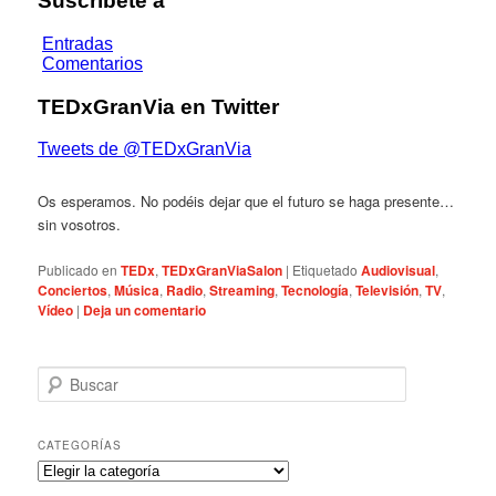
Os esperamos. No podéis dejar que el futuro se haga presente…
sin vosotros.
Publicado en
TEDx
,
TEDxGranViaSalon
|
Etiquetado
Audiovisual
,
Conciertos
,
Música
,
Radio
,
Streaming
,
Tecnología
,
Televisión
,
TV
,
Vídeo
|
Deja un comentario
B
u
s
c
CATEGORÍAS
a
C
r
a