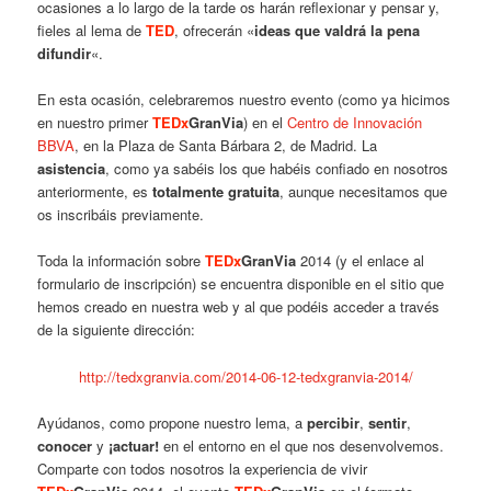
ocasiones a lo largo de la tarde os harán reflexionar y pensar y,
fieles al lema de
TED
, ofrecerán «
ideas que valdrá la pena
difundir
«.
En esta ocasión, celebraremos nuestro evento (como ya hicimos
en nuestro primer
TEDx
GranVia
) en el
Centro de Innovación
BBVA
, en la Plaza de Santa Bárbara 2, de Madrid. La
asistencia
, como ya sabéis los que habéis confiado en nosotros
anteriormente, es
totalmente gratuita
, aunque necesitamos que
os inscribáis previamente.
Toda la información sobre
TEDx
GranVia
2014 (y el enlace al
formulario de inscripción) se encuentra disponible en el sitio que
hemos creado en nuestra web y al que podéis acceder a través
de la siguiente dirección:
http://tedxgranvia.com/2014-06-12-tedxgranvia-2014/
Ayúdanos, como propone nuestro lema, a
percibir
,
sentir
,
conocer
y
¡actuar!
en el entorno en el que nos desenvolvemos.
Comparte con todos nosotros la experiencia de vivir