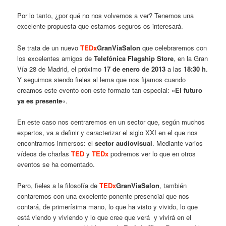
Por lo tanto, ¿por qué no nos volvemos a ver? Tenemos una
excelente propuesta que estamos seguros os interesará.
Se trata de un nuevo
TEDx
GranViaSalon
que celebraremos con
los excelentes amigos de
Telefónica Flagship Store
, en la Gran
Vía 28 de Madrid, el próximo
17 de enero de 2013
a las
18:30 h
.
Y seguimos siendo fieles al lema que nos fijamos cuando
creamos este evento con este formato tan especial: «
El futuro
ya es presente
«.
En este caso nos centraremos en un sector que, según muchos
expertos, va a definir y caracterizar el siglo XXI en el que nos
encontramos inmersos: el
sector audiovisual
. Mediante varios
vídeos de charlas
TED
y
TEDx
podremos ver lo que en otros
eventos se ha comentado.
Pero, fieles a la filosofía de
TEDx
GranViaSalon
, también
contaremos con una excelente ponente presencial que nos
contará, de primerísima mano, lo que ha visto y vivido, lo que
está viendo y viviendo y lo que cree que verá y vivirá en el