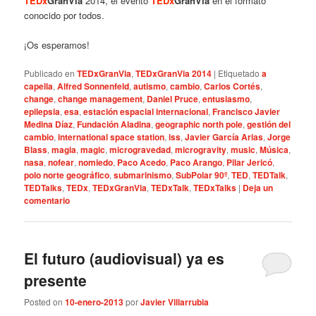
TEDx
GranVia
2014, el evento
TEDx
GranVia
en el formato
conocido por todos.
¡Os esperamos!
Publicado en
TEDxGranVia
,
TEDxGranVia 2014
|
Etiquetado
a
capella
,
Alfred Sonnenfeld
,
autismo
,
cambio
,
Carlos Cortés
,
change
,
change management
,
Daniel Pruce
,
entusiasmo
,
epilepsia
,
esa
,
estación espacial internacional
,
Francisco Javier
Medina Díaz
,
Fundación Aladina
,
geographic north pole
,
gestión del
cambio
,
international space station
,
iss
,
Javier García Arias
,
Jorge
Blass
,
magia
,
magic
,
microgravedad
,
microgravity
,
music
,
Música
,
nasa
,
nofear
,
nomiedo
,
Paco Acedo
,
Paco Arango
,
Pilar Jericó
,
polo norte geográfico
,
submarinismo
,
SubPolar 90º
,
TED
,
TEDTalk
,
TEDTalks
,
TEDx
,
TEDxGranVia
,
TEDxTalk
,
TEDxTalks
|
Deja un
comentario
El futuro (audiovisual) ya es
presente
Posted on
10-enero-2013
por
Javier Villarrubia