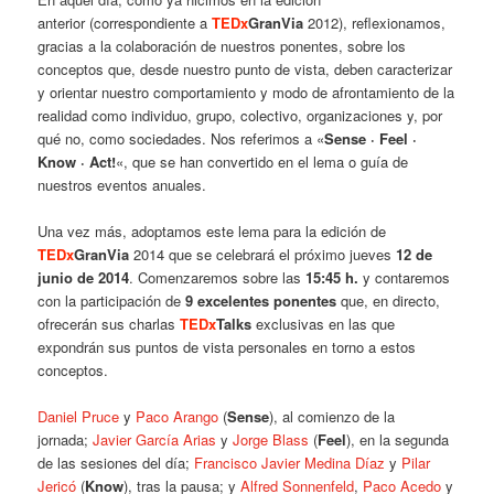
anterior (correspondiente a
TEDx
GranVia
2012), reflexionamos,
gracias a la colaboración de nuestros ponentes, sobre los
conceptos que, desde nuestro punto de vista, deben caracterizar
y orientar nuestro comportamiento y modo de afrontamiento de la
realidad como individuo, grupo, colectivo, organizaciones y, por
qué no, como sociedades. Nos referimos a «
Sense · Feel ·
Know · Act!
«, que se han convertido en el lema o guía de
nuestros eventos anuales.
Una vez más, adoptamos este lema para la edición de
TEDx
GranVia
2014 que se celebrará el próximo jueves
12 de
junio de 2014
. Comenzaremos sobre las
15:45 h.
y contaremos
con la participación de
9 excelentes ponentes
que, en directo,
ofrecerán sus charlas
TEDx
Talks
exclusivas en las que
expondrán sus puntos de vista personales en torno a estos
conceptos.
Daniel Pruce
y
Paco Arango
(
Sense
), al comienzo de la
jornada;
Javier García Arias
y
Jorge Blass
(
Feel
), en la segunda
de las sesiones del día;
Francisco Javier Medina Díaz
y
Pilar
Jericó
(
Know
), tras la pausa; y
Alfred Sonnenfeld
,
Paco Acedo
y