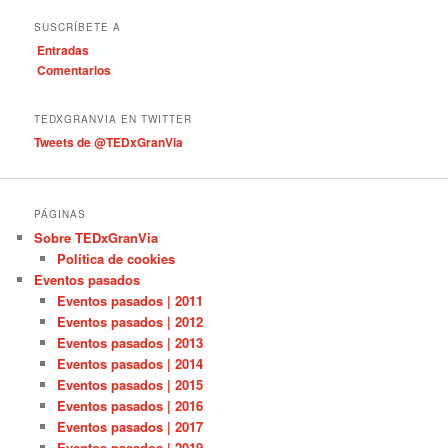
t
SUSCRÍBETE A
e
Entradas
g
Comentarios
o
r
í
TEDXGRANVIA EN TWITTER
a
Tweets de @TEDxGranVia
s
PÁGINAS
Sobre TEDxGranVia
Política de cookies
Eventos pasados
Eventos pasados | 2011
Eventos pasados | 2012
Eventos pasados | 2013
Eventos pasados | 2014
Eventos pasados | 2015
Eventos pasados | 2016
Eventos pasados | 2017
Eventos pasados | 2019