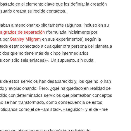
 basado en el elemento clave que los definía: la creación
 usuario creaba su red de contactos.
gaban a mencionar explícitamente (algunos, incluso en su
s grados de separación
(formulada inicialmente por
a por
Stanley Milgram
en sus experimentos) según la
puede estar conectado a cualquier otra persona del planeta a
idos que no tiene más de cinco intermediarios
con sólo seis enlaces)». Un supuesto, sin duda,
de estos servicios han desaparecido y, los que no lo han
do y evolucionando. Pero, ¿qué ha quedado en realidad de
do con determinados servicios que planteaban conceptos
ómo se han transformado, como consecuencia de estos
cotidianos como el de «amistad», «seguidor» y el de «me
ctos que abordaremos en la próxima edición de