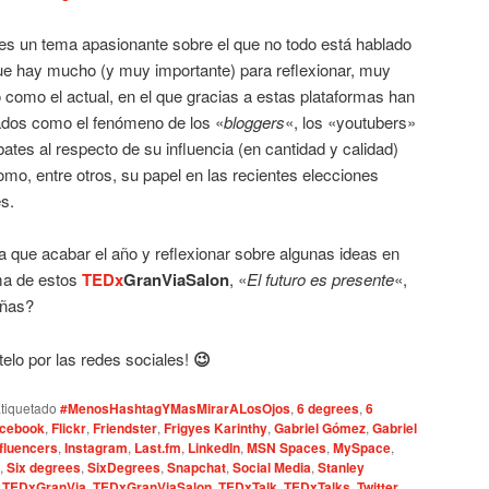
s un tema apasionante sobre el que no todo está hablado
que hay mucho (y muy importante) para reflexionar, muy
omo el actual, en el que gracias a estas plataformas han
ados como el fenómeno de los «
bloggers
«, los «youtubers»
bates al respecto de su influencia (en cantidad y calidad)
omo, entre otros, su papel en las recientes elecciones
s.
 que acabar el año y reflexionar sobre algunas ideas en
ma de estos
TEDx
GranViaSalon
, «
El futuro es presente
«,
añas?
telo por las redes sociales!
😉
tiquetado
#MenosHashtagYMasMirarALosOjos
,
6 degrees
,
6
cebook
,
Flickr
,
Friendster
,
Frigyes Karinthy
,
Gabriel Gómez
,
Gabriel
nfluencers
,
Instagram
,
Last.fm
,
LinkedIn
,
MSN Spaces
,
MySpace
,
,
Six degrees
,
SixDegrees
,
Snapchat
,
Social Media
,
Stanley
,
TEDxGranVia
,
TEDxGranViaSalon
,
TEDxTalk
,
TEDxTalks
,
Twitter
,