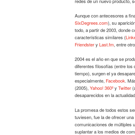
redes de un nuevo producto, s
Aunque con antecesores a fina
SixDegrees.com
), su aparici
todo, a partir de 2003, donde
características similares (
Link
Friendster
y
Last.fm
, entre otro
2004 es el año en que se prod
diferentes filosofías (entre los
tiempo), surgen el ya desapar
especialmente,
Facebook
. Má
(2005),
Yahoo! 360º
y
Twitter
(
desaparecidos en la actualidad
La promesa de todos estos ser
tuviesen, fue la de ofrecer una
comunicaciones de múltiples us
suplantar a los medios de com