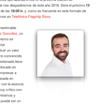
que nos despediremos de este año 2016. Será el próximo
13
r de las
18:00 h.
y, como es frecuente en este formato de
remos en
Telefónica Flagship Store
.
inestimable
z González
, un
mismo se
cios
lcar un valor
eno convencido
estionada tiene
enfocado en
 empresas a
asada en
 con la esencia
uy crítico con
ontramos y
 puede ser un