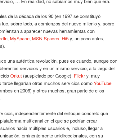
ervicio, … En realidad, no sabíamos muy bien qué era.
les de la década de los 90 (en 1997 se constituyó
ón fue, sobre todo, a comienzos del nuevo milenio y, sobre
 comienzan a aparecer nuevas herramientas con
edIn
,
MySpace
,
MSN Spaces
,
Hi5
y, un poco antes,
s).
uce una auténtica revolución, pues es cuando, aunque con
 diferentes servicios y en un mismo servicio, a lo largo del
ecido
Orkut
(auspiciado por Google),
Flickr
y, muy
s tarde llegarían otros muchos servicios como
YouTube
ambos en 2006) y otros muchos, gran parte de ellos
.
vicios, independientemente del enfoque concreto que
 plataforma multicanal en el que se podrían crear
uarios hacia múltiples usuarios e, incluso, llegar a
unicación, eminentemente unidireccionales, con su