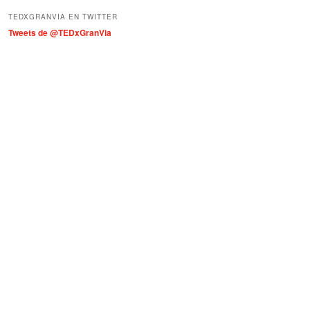
í
TEDXGRANVIA EN TWITTER
a
Tweets de @TEDxGranVia
s