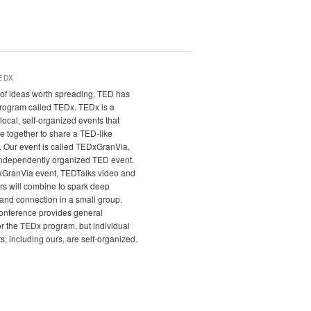
EDX
it of ideas worth spreading, TED has
program called TEDx. TEDx is a
local, self-organized events that
e together to share a TED-like
. Our event is called TEDxGranVia,
independently organized TED event.
xGranVia event, TEDTalks video and
rs will combine to spark deep
and connection in a small group.
nference provides general
r the TEDx program, but individual
, including ours, are self-organized.