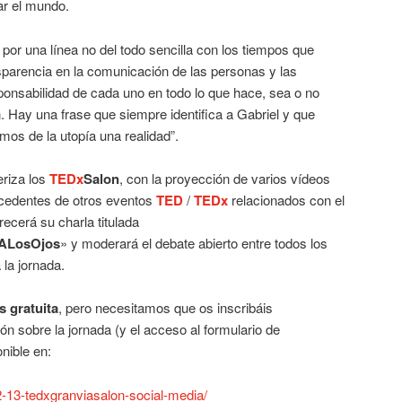
r el mundo.
 por una línea no del todo sencilla con los tiempos que
ansparencia en la comunicación de las personas y las
ponsabilidad de cada uno en todo lo que hace, sea o no
. Hay una frase que siempre identifica a Gabriel y que
os de la utopía una realidad”.
riza los
TEDx
Salon
, con la proyección de varios vídeos
cedentes de otros eventos
TED
/
TEDx
relacionados con el
recerá su charla titulada
ALosOjos
» y moderará el debate abierto entre todos los
 la jornada.
s gratuita
, pero necesitamos que os inscribáis
ón sobre la jornada (y el acceso al formulario de
nible en:
2-13-tedxgranviasalon-social-media/