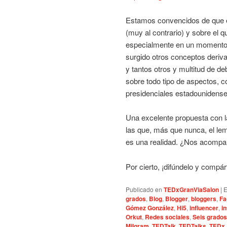
Estamos convencidos de que e
(muy al contrario) y sobre el 
especialmente en un momento c
surgido otros conceptos deriv
y tantos otros y multitud de de
sobre todo tipo de aspectos, c
presidenciales estadounidense
Una excelente propuesta con la
las que, más que nunca, el le
es una realidad. ¿Nos acomp
Por cierto, ¡difúndelo y compár
Publicado en
TEDxGranViaSalon
|
E
grados
,
Blog
,
Blogger
,
bloggers
,
Fa
Gómez González
,
Hi5
,
influencer
,
i
Orkut
,
Redes sociales
,
Seis grados
Milgram
,
TEDTalk
,
TEDTalks
,
TEDx