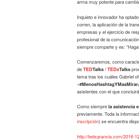
arma muy potente para cambia
Inquieto e innovador ha optado
corren, la aplicación de la tr
empresas y el ejercicio de res
profesional de la comunicación
siempre comparte y es: “Hagam
Comenzaremos, como caracte
de
TED
Talks
/
TEDx
Talks
pro
tema tras los cuáles Gabriel of
«
#MenosHashtagYMasMirar
asistentes con el que concluirá
Como siempre
la asistencia e
previamente. Toda la informaci
inscripción
) se encuentra dispo
http://tedxgranvia.com/2016-1