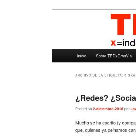
Ir
Ir
Madrid – España – Spain
al
al
contenido
contenido
TEDxGranVia
principal
secundario
Menú
Inicio
Sobre TEDxGranVia
principal
ARCHIVO DE LA ETIQUETA:
6 GR
¿Redes? ¿Socia
Posted on
2-diciembre-2016
por
Jav
Mucho se ha escrito (y compart
que, quienes ya peinamos cana