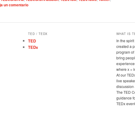
ja un comentario
TED / TEDX
WHAT IS T
TED
In the spir
created a 
TEDx
program of 
bring peopl
experience
where x = 
At our TED
live speake
discussion 
The TED Co
guidance fo
TEDx events