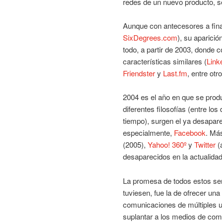
redes de un nuevo producto, s
Aunque con antecesores a fina
SixDegrees.com
), su aparici
todo, a partir de 2003, donde
características similares (
Link
Friendster
y
Last.fm
, entre otro
2004 es el año en que se prod
diferentes filosofías (entre los
tiempo), surgen el ya desapar
especialmente,
Facebook
. Má
(2005),
Yahoo! 360º
y
Twitter
(
desaparecidos en la actualidad
La promesa de todos estos ser
tuviesen, fue la de ofrecer una
comunicaciones de múltiples us
suplantar a los medios de com