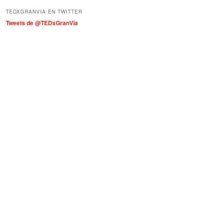
í
TEDXGRANVIA EN TWITTER
a
Tweets de @TEDxGranVia
s