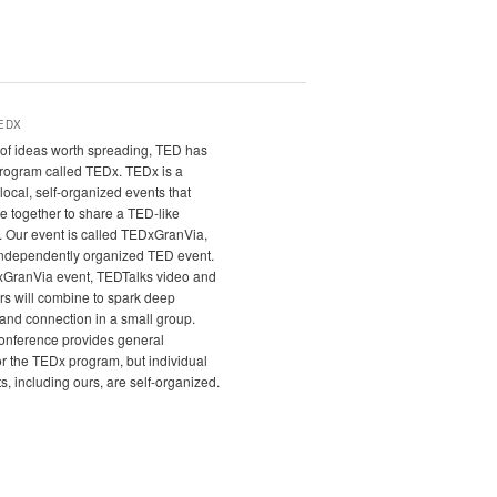
EDX
it of ideas worth spreading, TED has
program called TEDx. TEDx is a
local, self-organized events that
e together to share a TED-like
. Our event is called TEDxGranVia,
independently organized TED event.
xGranVia event, TEDTalks video and
rs will combine to spark deep
and connection in a small group.
nference provides general
r the TEDx program, but individual
, including ours, are self-organized.