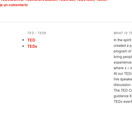
ja un comentario
TED / TEDX
WHAT IS T
TED
In the spir
created a 
TEDx
program of 
bring peopl
experience
where x = 
At our TED
live speake
discussion 
The TED Co
guidance fo
TEDx events