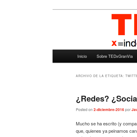
Ir
Ir
Madrid – España – Spain
al
al
contenido
contenido
TEDxGranVia
principal
secundario
Menú
Inicio
Sobre TEDxGranVia
principal
ARCHIVO DE LA ETIQUETA:
TWITT
¿Redes? ¿Socia
Posted on
2-diciembre-2016
por
Jav
Mucho se ha escrito (y compart
que, quienes ya peinamos cana