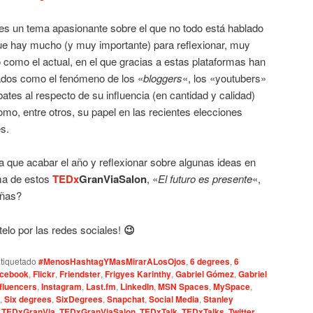
s un tema apasionante sobre el que no todo está hablado
que hay mucho (y muy importante) para reflexionar, muy
omo el actual, en el que gracias a estas plataformas han
ados como el fenómeno de los «
bloggers
«, los «youtubers»
bates al respecto de su influencia (en cantidad y calidad)
omo, entre otros, su papel en las recientes elecciones
s.
 que acabar el año y reflexionar sobre algunas ideas en
ma de estos
TEDx
GranViaSalon
, «
El futuro es presente
«,
añas?
telo por las redes sociales!
😉
tiquetado
#MenosHashtagYMasMirarALosOjos
,
6 degrees
,
6
cebook
,
Flickr
,
Friendster
,
Frigyes Karinthy
,
Gabriel Gómez
,
Gabriel
nfluencers
,
Instagram
,
Last.fm
,
LinkedIn
,
MSN Spaces
,
MySpace
,
,
Six degrees
,
SixDegrees
,
Snapchat
,
Social Media
,
Stanley
,
TEDxGranVia
,
TEDxGranViaSalon
,
TEDxTalk
,
TEDxTalks
,
Twitter
,