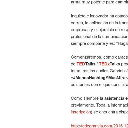
arma muy potente para cambia
Inquieto e innovador ha optado
corren, la aplicación de la tr
empresas y el ejercicio de res
profesional de la comunicación
siempre comparte y es: “Hagam
Comenzaremos, como caracte
de
TED
Talks
/
TEDx
Talks
pro
tema tras los cuáles Gabriel of
«
#MenosHashtagYMasMirar
asistentes con el que concluirá
Como siempre
la asistencia e
previamente. Toda la informaci
inscripción
) se encuentra dispo
http://tedxgranvia.com/2016-1