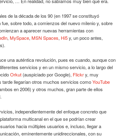
ervicio, … En realidad, no sabíamos muy bien qué era.
les de la década de los 90 (en 1997 se constituyó
ón fue, sobre todo, a comienzos del nuevo milenio y, sobre
 comienzan a aparecer nuevas herramientas con
edIn
,
MySpace
,
MSN Spaces
,
Hi5
y, un poco antes,
s).
uce una auténtica revolución, pues es cuando, aunque con
 diferentes servicios y en un mismo servicio, a lo largo del
ecido
Orkut
(auspiciado por Google),
Flickr
y, muy
s tarde llegarían otros muchos servicios como
YouTube
ambos en 2006) y otros muchos, gran parte de ellos
.
vicios, independientemente del enfoque concreto que
 plataforma multicanal en el que se podrían crear
uarios hacia múltiples usuarios e, incluso, llegar a
unicación, eminentemente unidireccionales, con su