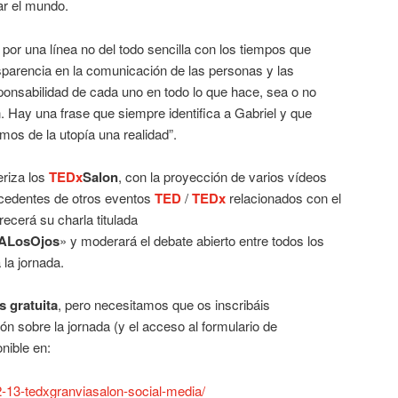
r el mundo.
 por una línea no del todo sencilla con los tiempos que
ansparencia en la comunicación de las personas y las
ponsabilidad de cada uno en todo lo que hace, sea o no
. Hay una frase que siempre identifica a Gabriel y que
os de la utopía una realidad”.
riza los
TEDx
Salon
, con la proyección de varios vídeos
cedentes de otros eventos
TED
/
TEDx
relacionados con el
recerá su charla titulada
ALosOjos
» y moderará el debate abierto entre todos los
 la jornada.
s gratuita
, pero necesitamos que os inscribáis
ón sobre la jornada (y el acceso al formulario de
nible en:
2-13-tedxgranviasalon-social-media/