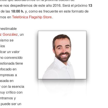
que nos despediremos de este año 2016. Será el próximo
13
r de las
18:00 h.
y, como es frecuente en este formato de
remos en
Telefónica Flagship Store
.
inestimable
z González
, un
mismo se
cios
lcar un valor
eno convencido
estionada tiene
enfocado en
 empresas a
asada en
 con la esencia
uy crítico con
ontramos y
 puede ser un