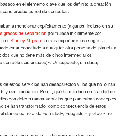
 basado en el elemento clave que los definía: la creación
 usuario creaba su red de contactos.
gaban a mencionar explícitamente (algunos, incluso en su
s grados de separación
(formulada inicialmente por
a por
Stanley Milgram
en sus experimentos) según la
puede estar conectado a cualquier otra persona del planeta a
idos que no tiene más de cinco intermediarios
con sólo seis enlaces)». Un supuesto, sin duda,
de estos servicios han desaparecido y, los que no lo han
do y evolucionando. Pero, ¿qué ha quedado en realidad de
do con determinados servicios que planteaban conceptos
ómo se han transformado, como consecuencia de estos
cotidianos como el de «amistad», «seguidor» y el de «me
ctos que abordaremos en la próxima edición de