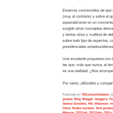
Estamos convencidos de que e
(muy al contrario) y sobre el 
especialmente en un momento c
surgido otros conceptos deriv
y tantos otros y multitud de de
sobre todo tipo de aspectos, c
presidenciales estadounidense
Una excelente propuesta con la
las que, más que nunca, el le
es una realidad. ¿Nos acomp
Por cierto, ¡difúndelo y compár
Publicado en
TEDxGranViaSalon
|
E
grados
,
Blog
,
Blogger
,
bloggers
,
Fa
Gómez González
,
Hi5
,
influencer
,
i
Orkut
,
Redes sociales
,
Seis grados
Milgram
,
TEDTalk
,
TEDTalks
,
TEDx