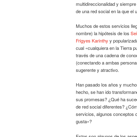
multidireccionalidad y siempre
de una red social en la que el
Muchos de estos servicios lle
nombre) la hipótesis de los
Sei
Frigyes Karinthy
y popularizad
cual «cualquiera en la Tierra 
través de una cadena de conoc
(conectando a ambas personas 
sugerente y atractivo.
Han pasado los años y muchos 
hecho, se han ido transforman
sus promesas? ¿Qué ha sucedi
de red social diferentes? ¿C
servicios, algunos conceptos 
gusta»?
Estos son algunos de los aspe