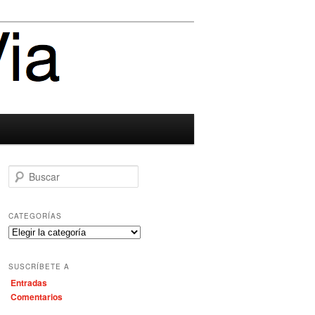
B
u
s
c
CATEGORÍAS
a
C
r
a
t
SUSCRÍBETE A
e
Entradas
g
Comentarios
o
r