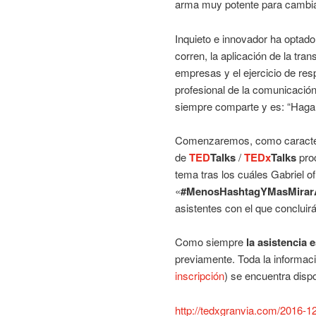
arma muy potente para cambia
Inquieto e innovador ha optado
corren, la aplicación de la tr
empresas y el ejercicio de res
profesional de la comunicación
siempre comparte y es: “Hagam
Comenzaremos, como caracte
de
TED
Talks
/
TEDx
Talks
pro
tema tras los cuáles Gabriel of
«
#MenosHashtagYMasMirar
asistentes con el que concluirá
Como siempre
la asistencia e
previamente. Toda la informaci
inscripción
) se encuentra dispo
http://tedxgranvia.com/2016-1