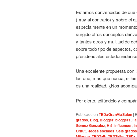
Estamos convencidos de que e
(muy al contrario) y sobre el 
especialmente en un momento c
surgido otros conceptos deriv
y tantos otros y multitud de de
sobre todo tipo de aspectos, c
presidenciales estadounidense
Una excelente propuesta con la
las que, más que nunca, el le
es una realidad. ¿Nos acomp
Por cierto, ¡difúndelo y compár
Publicado en
TEDxGranViaSalon
|
E
grados
,
Blog
,
Blogger
,
bloggers
,
Fa
Gómez González
,
Hi5
,
influencer
,
i
Orkut
,
Redes sociales
,
Seis grados
Milgram
,
TEDTalk
,
TEDTalks
,
TEDx