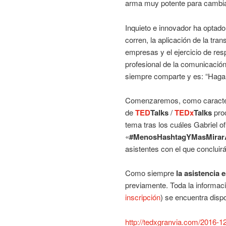
arma muy potente para cambia
Inquieto e innovador ha optado
corren, la aplicación de la tr
empresas y el ejercicio de res
profesional de la comunicación
siempre comparte y es: “Hagam
Comenzaremos, como caracte
de
TED
Talks
/
TEDx
Talks
pro
tema tras los cuáles Gabriel of
«
#MenosHashtagYMasMirar
asistentes con el que concluirá
Como siempre
la asistencia e
previamente. Toda la informaci
inscripción
) se encuentra dispo
http://tedxgranvia.com/2016-1