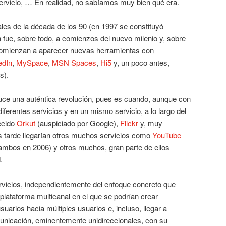
ervicio, … En realidad, no sabíamos muy bien qué era.
les de la década de los 90 (en 1997 se constituyó
ón fue, sobre todo, a comienzos del nuevo milenio y, sobre
 comienzan a aparecer nuevas herramientas con
edIn
,
MySpace
,
MSN Spaces
,
Hi5
y, un poco antes,
s).
uce una auténtica revolución, pues es cuando, aunque con
 diferentes servicios y en un mismo servicio, a lo largo del
ecido
Orkut
(auspiciado por Google),
Flickr
y, muy
s tarde llegarían otros muchos servicios como
YouTube
ambos en 2006) y otros muchos, gran parte de ellos
.
vicios, independientemente del enfoque concreto que
 plataforma multicanal en el que se podrían crear
uarios hacia múltiples usuarios e, incluso, llegar a
unicación, eminentemente unidireccionales, con su