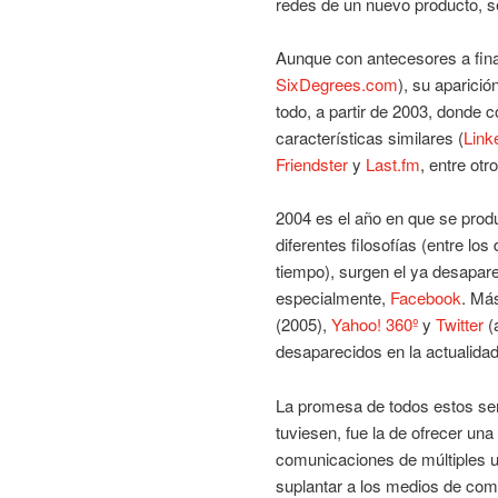
redes de un nuevo producto, s
Aunque con antecesores a fina
SixDegrees.com
), su aparici
todo, a partir de 2003, donde
características similares (
Link
Friendster
y
Last.fm
, entre otro
2004 es el año en que se prod
diferentes filosofías (entre los
tiempo), surgen el ya desapar
especialmente,
Facebook
. Má
(2005),
Yahoo! 360º
y
Twitter
(
desaparecidos en la actualidad
La promesa de todos estos ser
tuviesen, fue la de ofrecer una
comunicaciones de múltiples us
suplantar a los medios de com