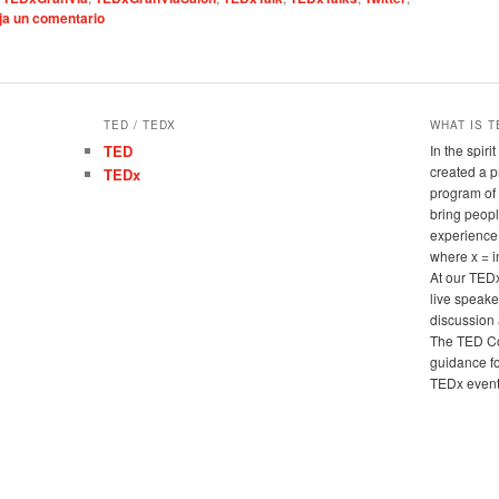
ja un comentario
TED / TEDX
WHAT IS T
TED
In the spir
created a 
TEDx
program of 
bring peopl
experience
where x = 
At our TED
live speake
discussion 
The TED Co
guidance fo
TEDx events