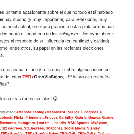
s un tema apasionante sobre el que no todo está hablado
que hay mucho (y muy importante) para reflexionar, muy
omo el actual, en el que gracias a estas plataformas han
ados como el fenómeno de los «
bloggers
«, los «youtubers»
bates al respecto de su influencia (en cantidad y calidad)
omo, entre otros, su papel en las recientes elecciones
s.
 que acabar el año y reflexionar sobre algunas ideas en
ma de estos
TEDx
GranViaSalon
, «
El futuro es presente
«,
añas?
telo por las redes sociales!
😉
tiquetado
#MenosHashtagYMasMirarALosOjos
,
6 degrees
,
6
cebook
,
Flickr
,
Friendster
,
Frigyes Karinthy
,
Gabriel Gómez
,
Gabriel
nfluencers
,
Instagram
,
Last.fm
,
LinkedIn
,
MSN Spaces
,
MySpace
,
,
Six degrees
,
SixDegrees
,
Snapchat
,
Social Media
,
Stanley
,
TEDxGranVia
,
TEDxGranViaSalon
,
TEDxTalk
,
TEDxTalks
,
Twitter
,