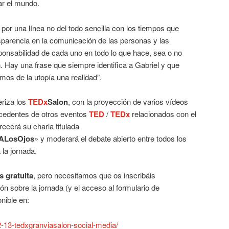
r el mundo.
 por una línea no del todo sencilla con los tiempos que
ansparencia en la comunicación de las personas y las
ponsabilidad de cada uno en todo lo que hace, sea o no
. Hay una frase que siempre identifica a Gabriel y que
os de la utopía una realidad”.
riza los
TEDx
Salon
, con la proyección de varios vídeos
cedentes de otros eventos
TED
/
TEDx
relacionados con el
recerá su charla titulada
ALosOjos
» y moderará el debate abierto entre todos los
 la jornada.
s gratuita
, pero necesitamos que os inscribáis
ón sobre la jornada (y el acceso al formulario de
nible en:
2-13-tedxgranviasalon-social-media/