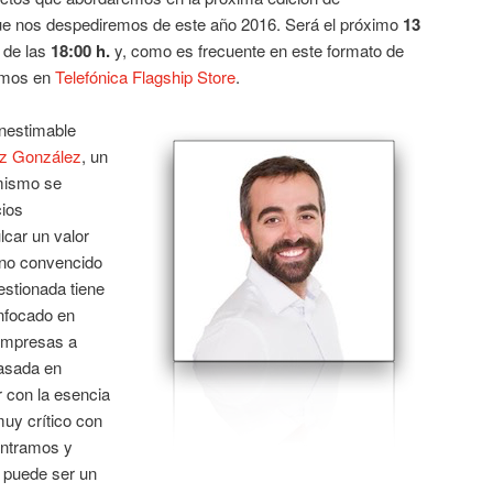
que nos despediremos de este año 2016. Será el próximo
13
r de las
18:00 h.
y, como es frecuente en este formato de
remos en
Telefónica Flagship Store
.
inestimable
z González
, un
mismo se
cios
lcar un valor
eno convencido
estionada tiene
enfocado en
 empresas a
asada en
 con la esencia
uy crítico con
ontramos y
 puede ser un