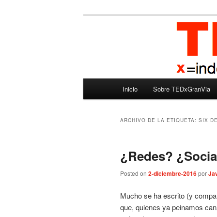
Ir
Ir
Madrid – España – Spain
al
al
contenido
contenido
TEDxGranVia
principal
secundario
Menú
Inicio
Sobre TEDxGranVia
principal
ARCHIVO DE LA ETIQUETA:
SIX D
¿Redes? ¿Socia
Posted on
2-diciembre-2016
por
Jav
Mucho se ha escrito (y compart
que, quienes ya peinamos cana