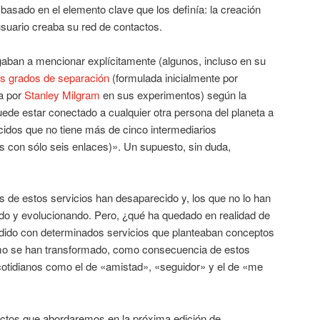
 basado en el elemento clave que los definía: la creación
 usuario creaba su red de contactos.
gaban a mencionar explícitamente (algunos, incluso en su
s grados de separación
(formulada inicialmente por
a por
Stanley Milgram
en sus experimentos) según la
puede estar conectado a cualquier otra persona del planeta a
idos que no tiene más de cinco intermediarios
con sólo seis enlaces)». Un supuesto, sin duda,
de estos servicios han desaparecido y, los que no lo han
do y evolucionando. Pero, ¿qué ha quedado en realidad de
do con determinados servicios que planteaban conceptos
ómo se han transformado, como consecuencia de estos
cotidianos como el de «amistad», «seguidor» y el de «me
ctos que abordaremos en la próxima edición de