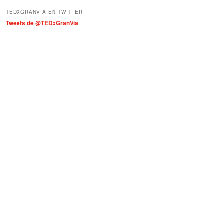
í
TEDXGRANVIA EN TWITTER
a
Tweets de @TEDxGranVia
s