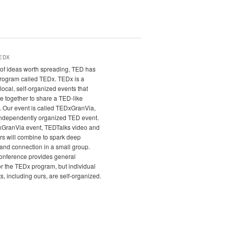
EDX
it of ideas worth spreading, TED has
program called TEDx. TEDx is a
local, self-organized events that
e together to share a TED-like
. Our event is called TEDxGranVia,
independently organized TED event.
xGranVia event, TEDTalks video and
rs will combine to spark deep
and connection in a small group.
nference provides general
r the TEDx program, but individual
, including ours, are self-organized.