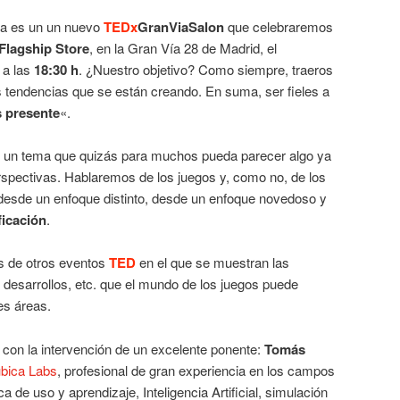
ta es un un nuevo
TEDx
GranViaSalon
que celebraremos
 Flagship Store
, en la Gran Vía 28 de Madrid, el
a las
18:30 h
. ¿Nuestro objetivo? Como siempre, traeros
s tendencias que se están creando. En suma, ser fieles a
s presente
«.
 un tema que quizás para muchos pueda parecer algo ya
spectivas. Hablaremos de los juegos y, como no, de los
desde un enfoque distinto, desde un enfoque novedoso y
icación
.
s de otros eventos
TED
en el que se muestran las
 desarrollos, etc. que el mundo de los juegos puede
es áreas.
con la intervención de un excelente ponente:
Tomás
ubica Labs
, profesional de gran experiencia en los campos
a de uso y aprendizaje, Inteligencia Artificial, simulación