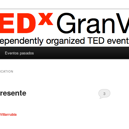
Eventos pasados
ICATION
presente
3
Villarrubia