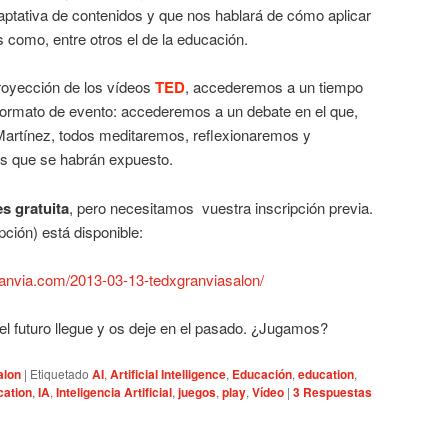
aptativa de contenidos y que nos hablará de cómo aplicar
 como, entre otros el de la educación.
proyección de los vídeos
TED
, accederemos a un tiempo
 formato de evento: accederemos a un debate en el que,
artínez, todos meditaremos, reflexionaremos y
as que se habrán expuesto.
es gratuita
, pero necesitamos vuestra inscripción previa.
pción) está disponible:
granvia.com/2013-03-13-tedxgranviasalon/
l futuro llegue y os deje en el pasado. ¿Jugamos?
alon
|
Etiquetado
AI
,
Artificial Intelligence
,
Educación
,
education
,
cation
,
IA
,
Inteligencia Artificial
,
juegos
,
play
,
Vídeo
|
3
Respuestas