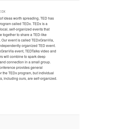
EDX
it of ideas worth spreading, TED has
program called TEDx. TEDx is a
local, self-organized events that
e together to share a TED-like
. Our event is called TEDxGranVia,
independently organized TED event.
xGranVia event, TEDTalks video and
rs will combine to spark deep
and connection in a small group.
nference provides general
r the TEDx program, but individual
, including ours, are self-organized.