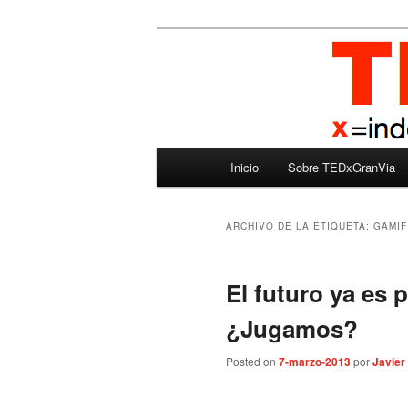
Ir
Ir
Madrid – España – Spain
al
al
contenido
contenido
TEDxGranVia
principal
secundario
Menú
Inicio
Sobre TEDxGranVia
principal
ARCHIVO DE LA ETIQUETA:
GAMIF
El futuro ya es 
¿Jugamos?
Posted on
7-marzo-2013
por
Javier 