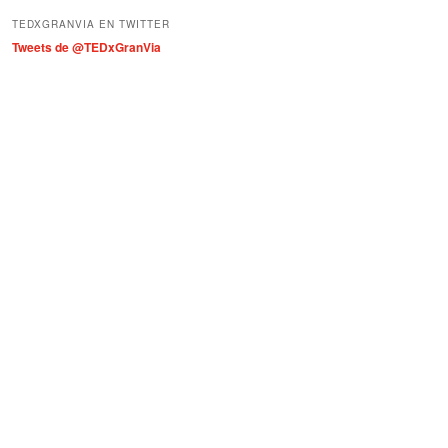
í
TEDXGRANVIA EN TWITTER
a
Tweets de @TEDxGranVia
s