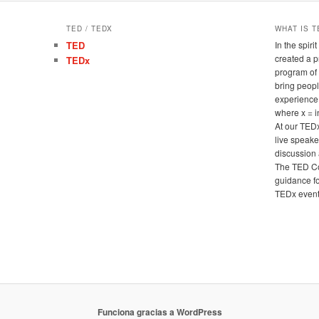
TED / TEDX
WHAT IS T
TED
In the spir
created a 
TEDx
program of 
bring peopl
experience
where x = 
At our TED
live speake
discussion 
The TED Co
guidance fo
TEDx events
Funciona gracias a WordPress