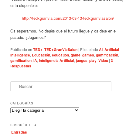
está disponible:
http://tedxgranvia.com/2013-03-13-tedxgranviasalon/
Os esperamos. No dejéis que el futuro llegue y os deje en el
pasado. ¿Jugamos?
Publicado en
TEDx
,
TEDxGranViaSalon
|
Etiquetado
AI
,
Artificial
Intelligence
,
Educación
,
education
,
game
,
games
,
gamificación
,
gamification
,
IA
,
Inteligencia Artificial
,
juegos
,
play
,
Vídeo
|
3
Respuestas
B
u
s
c
CATEGORÍAS
a
C
r
a
t
SUSCRÍBETE A
e
Entradas
g