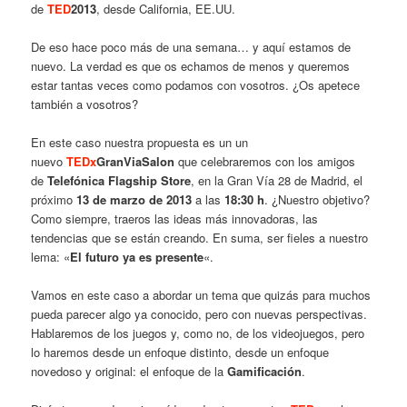
de
TED
2013
, desde California, EE.UU.
De eso hace poco más de una semana… y aquí estamos de
nuevo. La verdad es que os echamos de menos y queremos
estar tantas veces como podamos con vosotros. ¿Os apetece
también a vosotros?
En este caso nuestra propuesta es un un
nuevo
TEDx
GranViaSalon
que celebraremos con los amigos
de
Telefónica Flagship Store
, en la Gran Vía 28 de Madrid, el
próximo
13 de marzo de 2013
a las
18:30 h
. ¿Nuestro objetivo?
Como siempre, traeros las ideas más innovadoras, las
tendencias que se están creando. En suma, ser fieles a nuestro
lema: «
El futuro ya es presente
«.
Vamos en este caso a abordar un tema que quizás para muchos
pueda parecer algo ya conocido, pero con nuevas perspectivas.
Hablaremos de los juegos y, como no, de los videojuegos, pero
lo haremos desde un enfoque distinto, desde un enfoque
novedoso y original: el enfoque de la
Gamificación
.