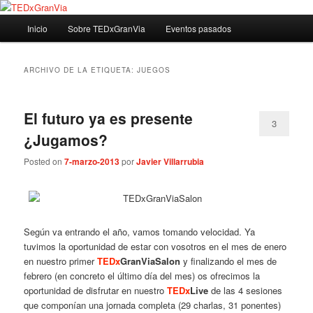
Ir
Ir
Madrid – España – Spain
al
al
Menú
Inicio
Sobre TEDxGranVia
Eventos pasados
contenido
contenido
principal
principal
secundario
TEDxGranVia
ARCHIVO DE LA ETIQUETA:
JUEGOS
El futuro ya es presente
3
¿Jugamos?
Posted on
7-marzo-2013
por
Javier Villarrubia
Según va entrando el año, vamos tomando velocidad. Ya
tuvimos la oportunidad de estar con vosotros en el mes de enero
en nuestro primer
TEDx
GranViaSalon
y finalizando el mes de
febrero (en concreto el último día del mes) os ofrecimos la
oportunidad de disfrutar en nuestro
TEDx
Live
de las 4 sesiones
que componían una jornada completa (29 charlas, 31 ponentes)