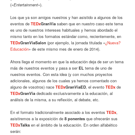
(«
Entertainment
«).
Los que ya son amigos nuestros y han asistido a algunos de los
eventos de
TEDx
GranVia
saben que en nuestro caso este tema
es uno de nuestros intereses habituales y hemos abordado el
mismo tanto en los formatos estándar como, recientemente, en
TEDx
GranViaSalon
(por ejemplo, la jornada titulada «
¿Nueva?
Educación
» de este mismo mes de enero de 2014).
Ahora llega el momento en que la educación deja de ser un tema
más de nuestros eventos y pasa a ser
EL
tema de uno de
nuestros eventos. Con esta idea (y con muchos proyectos
adicionales, algunos de los cuales ya hemos comentado con
alguno de vosotros) nace
TEDx
GranViaED
, el evento
TEDx
de
TEDx
GranVia
dedicado exclusivamente a la educación, al
análisis de la misma, a su reflexión, al debate, etc.
En el formato tradicionalmente asociado a los eventos
TEDx
,
asistiremos a la exposición de
8 ponentes
que ofrecerán sus
TEDx
Talks
en el ámbito de la educación. En orden alfabético
serán: