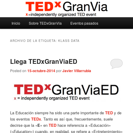
Ir
Ir
Madrid – España – Spain
al
al
contenido
contenido
Menú
principal
secundario
Inicio
Sobre TEDxGranVia
Eventos pasados
TEDxGranVia
principal
ARCHIVO DE LA ETIQUETA:
KLASS DATA
Llega TEDxGranViaED
Posted on
15-octubre-2014
por
Javier Villarrubia
La Educación siempre ha sido una parte importante de
TED
y de
los eventos
TEDx
. Tanto es así que, frecuentemente, suele
decirse que la «
E
» en
TED
hace referencia a «Educación»
(«
Education
«) cuando, en realidad, se refiere a «Entretenimiento»