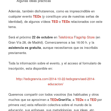
Algunas ideas prácticas
Además, también disfrutaremos, como es imprescindible en
cualquier evento
TEDx
(y constituye una de nuestras señas de
identidad), de algunos vídeos
TED
o
TEDx
relacionados con este
tema.
Será el próximo
22 de octubre
en
Telefónica Flagship Store
(en
Gran Vía 28, de Madrid). Comenzaremos a las 16:00 h. y la
asistencia es gratuita
, aunque necesitamos que os inscribáis
previamente.
Toda la información sobre el evento, y el acceso al formulario de
inscripción, esta disponible en:
http://tedxgranvia.com/2014-10-22-tedxgranviaed-2014-
educacion/
Queremos compartir con todos vosotros (los habituales y otros
muchos que se aproximen a
TEDx
GranVia
, a
TEDx
o a
TED
por
primera vez) esta reflexión colectiva sobre el mundo de la
educación, sus enfoques, sus metodologías, sus ideas, etc.