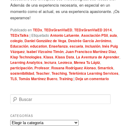
Además de una experiencia necesaria, en especial en un
momento como el actual, es una experiencia apasionante. ¡Os
esperamos!
Publicado en
TEDx
,
TEDxGranViaED
,
TEDxGranViaED 2014
,
TEDxTalks
|
Etiquetado
Antonio Lafuente
,
Asociación PSii
,
aula
,
colegio
,
Daniel González de Vega
,
Desirée García Jerónimo
,
Educación
,
education
,
Enseñanza
,
escuela
,
inclusión
,
Inés Puig
Vázquez
,
Isabel Vizcaíno Timón
,
Juan Francisco Martínez Díaz
,
Klap Technologies
,
Klass
,
Klass Data
,
La Aventura de Aprender
,
Learning Analytics
,
lectura
,
Leoteca
,
Menea Tu Lápiz
,
participación
,
Profesor
,
Rosana Rodríguez Alonso
,
Smartick
,
sostenibilidad
,
Teacher
,
Teaching
,
Telefónica Learning Services
,
TLS
,
Tomás Martínez Buero
,
Training
|
Deja un comentario
B
u
s
c
CATEGORÍAS
a
C
r
a
t